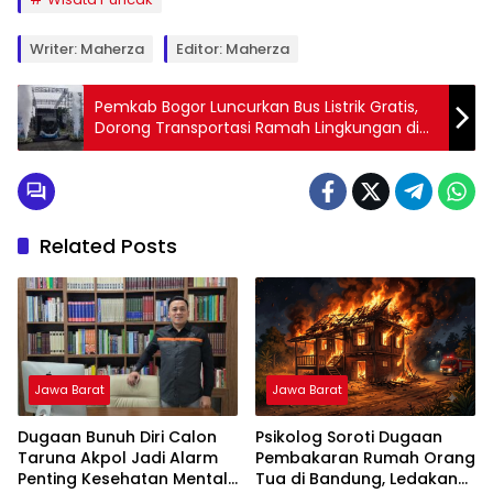
Writer: Maherza
Editor: Maherza
Pemkab Bogor Luncurkan Bus Listrik Gratis,
Dorong Transportasi Ramah Lingkungan di
Cibinong Raya
Related Posts
Jawa Barat
Jawa Barat
Dugaan Bunuh Diri Calon
Psikolog Soroti Dugaan
Taruna Akpol Jadi Alarm
Pembakaran Rumah Orang
Penting Kesehatan Mental
Tua di Bandung, Ledakan