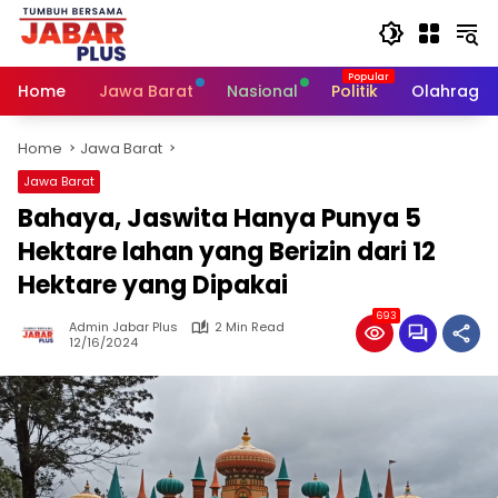
Skip
to
content
Home
Jawa Barat
Nasional
Politik
Olahraga
Home
Jawa Barat
Jawa Barat
Bahaya, Jaswita Hanya Punya 5
Hektare lahan yang Berizin dari 12
Hektare yang Dipakai
693
Admin Jabar Plus
2 Min Read
12/16/2024