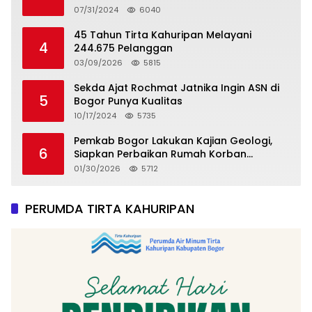
07/31/2024
6040
45 Tahun Tirta Kahuripan Melayani
4
244.675 Pelanggan
03/09/2026
5815
Sekda Ajat Rochmat Jatnika Ingin ASN di
5
Bogor Punya Kualitas
10/17/2024
5735
Pemkab Bogor Lakukan Kajian Geologi,
6
Siapkan Perbaikan Rumah Korban
Pergeseran Tanah
01/30/2026
5712
PERUMDA TIRTA KAHURIPAN