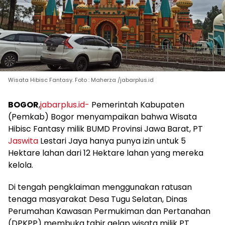
Wisata Hibisc Fantasy. Foto : Maherza /jabarplus.id
BOGOR
,
jabarplus.id-
Pemerintah Kabupaten
(Pemkab) Bogor menyampaikan bahwa Wisata
Hibisc Fantasy milik BUMD Provinsi Jawa Barat, PT
Jaswita
Lestari Jaya hanya punya izin untuk 5
Hektare lahan dari 12 Hektare lahan yang mereka
kelola.
Di tengah pengklaiman menggunakan ratusan
tenaga masyarakat Desa Tugu Selatan, Dinas
Perumahan Kawasan Permukiman dan Pertanahan
(DPKPP) membuka tabir gelap wisata milik PT