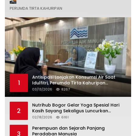
PERUMDA TIRTA KAHURIPAN
Antisipasi Lonjakan Konsumsi Air Saat
1
Idulfitri, Perumda Tirta Kahuripan
Berlakukan Status Siaga Lebaran
03/13/2026
8267
Nutrihub Bogor Gelar Yoga Spesial Hari
2
Kasih Sayang Sekaligus Luncurkan
Tropicana Slim Beras Porang Golden Ube
02/18/2026
6161
Perempuan dan Sejarah Panjang
3
Peradaban Manusia