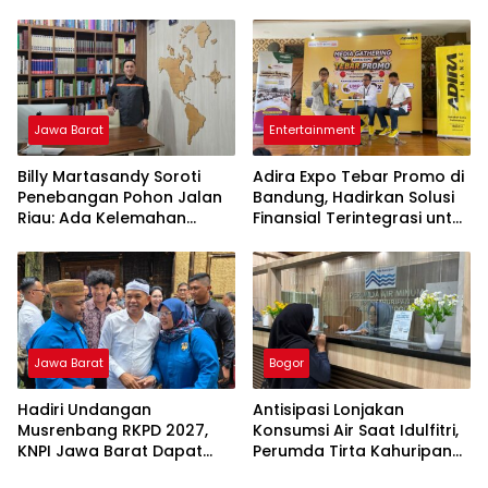
di Lembaga Pendidikan
Emosi Diduga Jadi Pemicu
Berbasis Disiplin
Jawa Barat
Entertainment
Billy Martasandy Soroti
Adira Expo Tebar Promo di
Penebangan Pohon Jalan
Bandung, Hadirkan Solusi
Riau: Ada Kelemahan
Finansial Terintegrasi untuk
Pengawasan Pemkot,
Beragam Kebutuhan
Jangan Tunggu Viral Baru
Bertindak
Jawa Barat
Bogor
Hadiri Undangan
Antisipasi Lonjakan
Musrenbang RKPD 2027,
Konsumsi Air Saat Idulfitri,
KNPI Jawa Barat Dapat
Perumda Tirta Kahuripan
Pesan Khusus dari KDM
Berlakukan Status Siaga