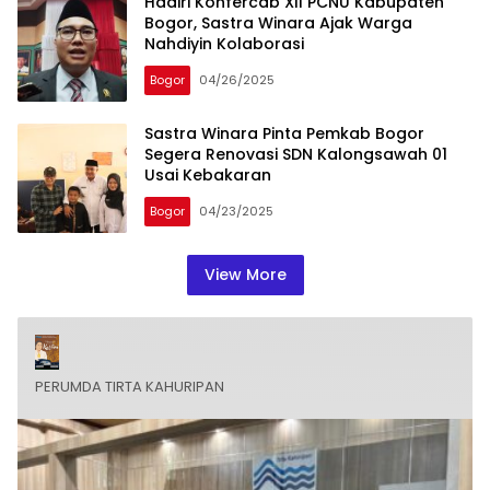
Hadiri Konfercab XII PCNU Kabupaten
Bogor, Sastra Winara Ajak Warga
Nahdiyin Kolaborasi
Bogor
04/26/2025
Sastra Winara Pinta Pemkab Bogor
Segera Renovasi SDN Kalongsawah 01
Usai Kebakaran
Bogor
04/23/2025
View More
PERUMDA TIRTA KAHURIPAN