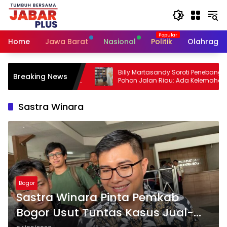
Skip
to
content
Home
Jawa Barat
Nasional
Politik
Olahraga
 Pembakaran
Billy Martasandy Soroti Penebangan
Breaking News
ndung, Ledakan
Pohon Jalan Riau: Ada Kelemahan
cu
Pengawasan Pemkot, Jangan Tunggu
Viral Baru Bertindak
Sastra Winara
Bogor
Sastra Winara Pinta Pemkab
Bogor Usut Tuntas Kasus Jual-