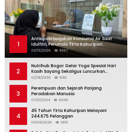
Antisipasi Lonjakan Konsumsi Air Saat
1
Idulfitri, Perumda Tirta Kahuripan
Berlakukan Status Siaga Lebaran
03/13/2026
8267
Nutrihub Bogor Gelar Yoga Spesial Hari
2
Kasih Sayang Sekaligus Luncurkan
Tropicana Slim Beras Porang Golden Ube
02/18/2026
6161
Perempuan dan Sejarah Panjang
3
Peradaban Manusia
07/31/2024
6040
45 Tahun Tirta Kahuripan Melayani
4
244.675 Pelanggan
03/09/2026
5815