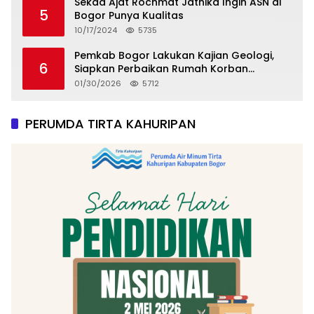
Sekda Ajat Rochmat Jatnika Ingin ASN di
5
Bogor Punya Kualitas
10/17/2024
5735
Pemkab Bogor Lakukan Kajian Geologi,
6
Siapkan Perbaikan Rumah Korban
Pergeseran Tanah
01/30/2026
5712
PERUMDA TIRTA KAHURIPAN