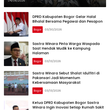
Beli Jabatan oleh ASN
04/08/2026
DPRD Kabupaten Bogor Gelar Halal
Bihalal Bersama Pegawai dan Pesapon
Bogor
03/30/2026
Sastra Winara Pinta Warga Waspada
Saat Hendak Mudik ke Kampung
Halaman
Bogor
03/13/2026
Sastra Winara Sebut Shalat Idulfitri di
Pakansari Jadi Momentum
Kebersamaan Masyarakat
Bogor
03/13/2026
Ketua DPRD Kabupaten Bogor Sastra
Winara Ingin Inovasi Setiap Rumah Sakit