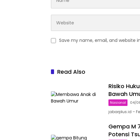
Save my name, email, and website in
Read Also
Risiko Hu
Bawah Umur
Nasional
04/0
jabarplus.id 
Gempa M 7,
Potensi Ts