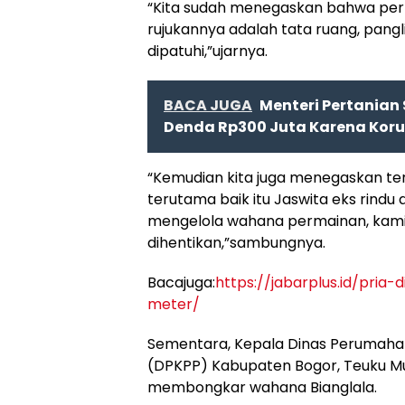
“Kita sudah menegaskan bahwa pe
rujukannya adalah tata ruang, pang
dipatuhi,”ujarnya.
BACA JUGA
Menteri Pertanian 
Denda Rp300 Juta Karena Koru
“Kemudian kita juga menegaskan ter
terutama baik itu Jaswita eks rindu
mengelola wahana permainan, kami 
dihentikan,”sambungnya.
Bacajuga:
https://jabarplus.id/pri
meter/
Sementara, Kepala Dinas Perumah
(DPKPP) Kabupaten Bogor, Teuku Mu
membongkar wahana Bianglala.