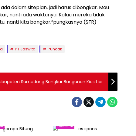
ada dalam siteplan, jadi harus dibongkar. Mau
kar, nanti ada waktunya. Kalau mereka tidak
u, nanti kita bongkar,”pungkasnya (SFR)
la
PT Jaswita
Puncak
P Kabupaten Sumedang Bongkar Bangunan Kios Liar
al
Nasional