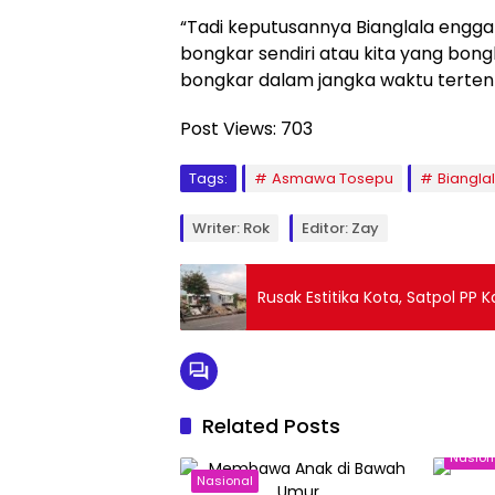
“Tadi keputusannya Bianglala engga 
bongkar sendiri atau kita yang bong
bongkar dalam jangka waktu tertent
Post Views:
703
Tags:
Asmawa Tosepu
Biangla
Writer: Rok
Editor: Zay
Rusak Estitika Kota, Satpol P
Related Posts
Nasion
Nasional