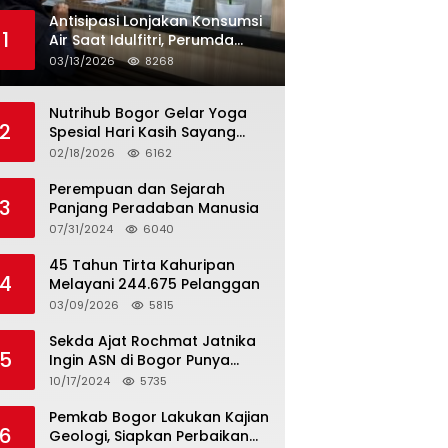
Antisipasi Lonjakan Konsumsi
1
Air Saat Idulfitri, Perumda
Tirta Kahuripan Berlakukan
03/13/2026
8268
Status Siaga Lebaran
Nutrihub Bogor Gelar Yoga
2
Spesial Hari Kasih Sayang
Sekaligus Luncurkan
02/18/2026
6162
Tropicana Slim Beras Porang
Golden Ube
Perempuan dan Sejarah
3
Panjang Peradaban Manusia
07/31/2024
6040
45 Tahun Tirta Kahuripan
4
Melayani 244.675 Pelanggan
03/09/2026
5815
Sekda Ajat Rochmat Jatnika
5
Ingin ASN di Bogor Punya
Kualitas
10/17/2024
5735
Pemkab Bogor Lakukan Kajian
6
Geologi, Siapkan Perbaikan