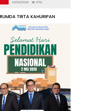
Rumah Korban Pergeseran
01/30/2026
5712
Tanah
ERUMDA TIRTA KAHURIPAN