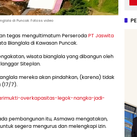
P
glala di Puncak. Foto:ss video
an tegas mengultimatum Perseroda
PT Jaswita
a Bianglala di Kawasan Puncak.
gakatan, wisata bianglala yang dibangun oleh
elanggar Siteplan.
ianglala mereka akan pindahkan, (karena) tidak
 (17/7).
sarimukti-overkapasitas-legok-nangka-jadi-
pada pembangunan itu, Asmawa mengatakan,
ntuk segera mengurus dan melengkapi izin.