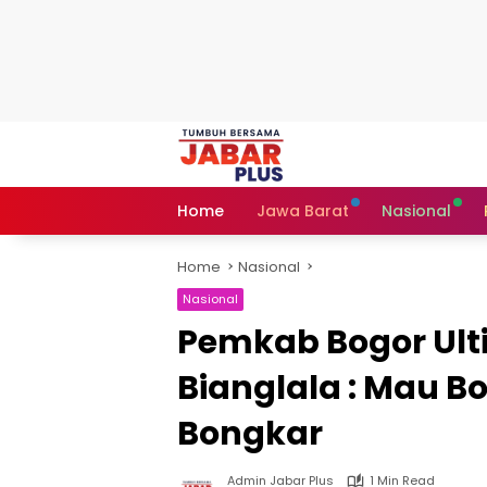
Skip
to
content
Home
Jawa Barat
Nasional
Home
Nasional
Nasional
Pemkab Bogor Ult
Bianglala : Mau Bo
Bongkar
Admin Jabar Plus
1 Min Read