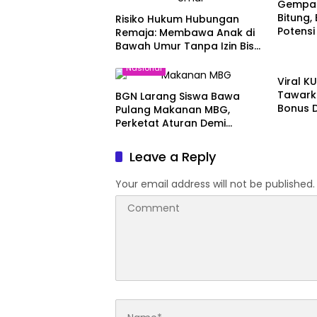
Gempa 
Bitung,
Risiko Hukum Hubungan
Potensi
Remaja: Membawa Anak di
Bawah Umur Tanpa Izin Bisa
Nasion
Berujung Pidana
Nasional
Viral 
Tawarka
BGN Larang Siswa Bawa
Bonus 
Pulang Makanan MBG,
Perketat Aturan Demi
Keamanan Pangan Anak
Leave a Reply
Your email address will not be published.