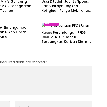
M 7,3 Guncang
Usai Dituduh Jual Es Spons,
 BMKG Peringatkan
Pak Sudrajat Ungkap
 Tsunami
Keinginan Punya Mobil untuk
Keluarga
al
Nasional
KUA Simangumban
n Nikah Gratis
Kasus Perundungan PPDS
Durian
Unsri di RSUP Hoesin
Terbongkar, Korban Diminta
Setoran Rp15 Juta per Bulan
Required fields are marked
*