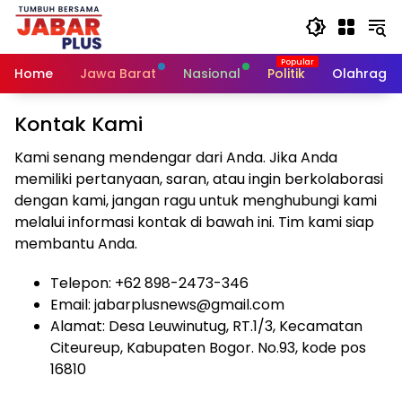
Skip
to
content
Home
Jawa Barat
Nasional
Politik
Olahraga
Kontak Kami
Kami senang mendengar dari Anda. Jika Anda
memiliki pertanyaan, saran, atau ingin berkolaborasi
dengan kami, jangan ragu untuk menghubungi kami
melalui informasi kontak di bawah ini. Tim kami siap
membantu Anda.
Telepon: +62 898-2473-346
Email: jabarplusnews@gmail.com
Alamat: Desa Leuwinutug, RT.1/3, Kecamatan
Citeureup, Kabupaten Bogor. No.93, kode pos
16810