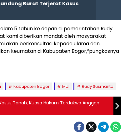
Bandung Barat Terjerat Kasus
dalam 5 tahun ke depan di pemerintahan Rudy
at kami diberikan mandat oleh masyarakat
mi akan berkonsultasi kepada ulama dan
alkan keumatan di Kabupaten Bogor,”pungkasnya
a
Kabupaten Bogor
MUI
Rudy Susmanto
g Kasus Tanah, Kuasa Hukum Terdakwa Anggap