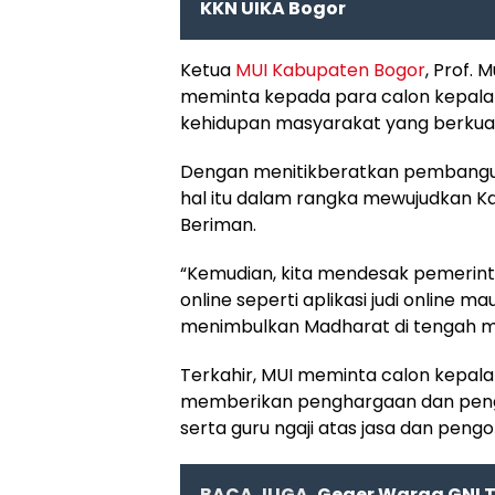
KKN UIKA Bogor
Ketua
MUI Kabupaten Bogor
, Prof. 
meminta kepada para calon kepal
kehidupan masyarakat yang berkuali
Dengan menitikberatkan pembangu
hal itu dalam rangka mewujudkan 
Beriman.
“Kemudian, kita mendesak pemerinta
online seperti aplikasi judi online m
menimbulkan Madharat di tengah mas
Terkahir, MUI meminta calon kepa
memberikan penghargaan dan pengh
serta guru ngaji atas jasa dan pe
BACA JUGA
Geger Warga GNI 