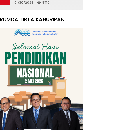
Rumah Korban Pergeseran
01/30/2026
5710
Tanah
ERUMDA TIRTA KAHURIPAN