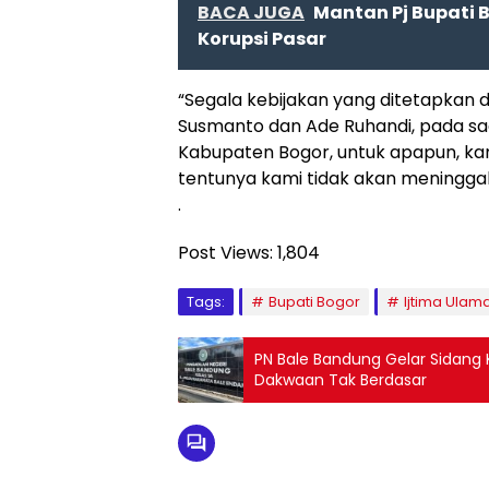
BACA JUGA
Mantan Pj Bupati 
Korupsi Pasar
“Segala kebijakan yang ditetapkan 
Susmanto dan Ade Ruhandi, pada sa
Kabupaten Bogor, untuk apapun, ka
tentunya kami tidak akan meningg
.
Post Views:
1,804
Tags:
Bupati Bogor
Ijtima Ulam
PN Bale Bandung Gelar Sidan
Dakwaan Tak Berdasar