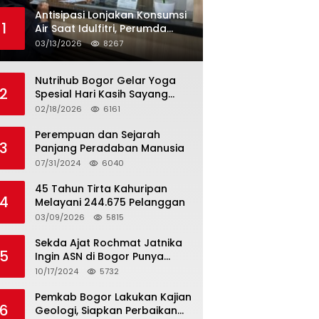
Antisipasi Lonjakan Konsumsi
1
Air Saat Idulfitri, Perumda
Tirta Kahuripan Berlakukan
03/13/2026
8267
Status Siaga Lebaran
Nutrihub Bogor Gelar Yoga
2
Spesial Hari Kasih Sayang
Sekaligus Luncurkan
02/18/2026
6161
Tropicana Slim Beras Porang
Golden Ube
Perempuan dan Sejarah
3
Panjang Peradaban Manusia
07/31/2024
6040
45 Tahun Tirta Kahuripan
4
Melayani 244.675 Pelanggan
03/09/2026
5815
Sekda Ajat Rochmat Jatnika
5
Ingin ASN di Bogor Punya
Kualitas
10/17/2024
5732
Pemkab Bogor Lakukan Kajian
6
Geologi, Siapkan Perbaikan