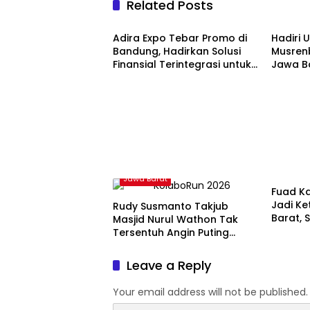
Related Posts
Entertainment
Jawa B
Adira Expo Tebar Promo di
Hadiri
Bandung, Hadirkan Solusi
Musren
Finansial Terintegrasi untuk
Jawa B
Beragam Kebutuhan
Khusus
Jawa B
Jawa Barat
Fuad Ka
Jadi Ke
Rudy Susmanto Takjub
Barat, 
Masjid Nurul Wathon Tak
Cita d
Tersentuh Angin Puting
Beliung
Leave a Reply
Your email address will not be published.