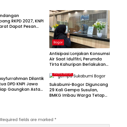
arat
 Undangan
bang RKPD 2027, KNPI
arat Dapat Pesan
 dari KDM
Bogor
Antisipasi Lonjakan Konsumsi
Air Saat Idulfitri, Perumda
Tirta Kahuripan Berlakukan
arat
Status Siaga Lebaran
Jawa Barat
syfurrahman Dilantik
tua DPD KNPI Jawa
Sukabumi-Bogor Diguncang
Siap Gaungkan Asta
29 Kali Gempa Susulan,
an Jabar Istimewa
BMKG Imbau Warga Tetap
Siaga
Required fields are marked
*