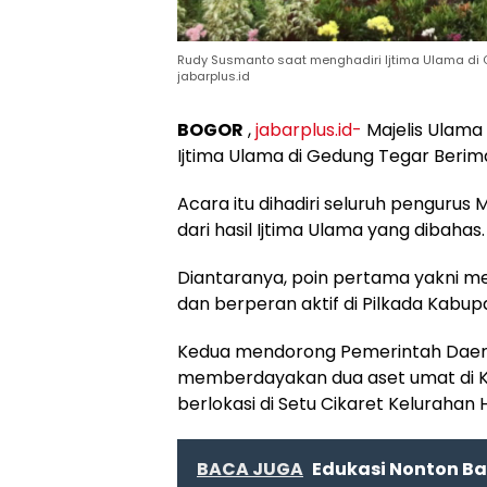
Rudy Susmanto saat menghadiri Ijtima Ulama di Ge
jabarplus.id
BOGOR
,
jabarplus.id-
Majelis Ulama
Ijtima Ulama di Gedung Tegar Beriman
Acara itu dihadiri seluruh pengurus
dari hasil Ijtima Ulama yang dibahas.
Diantaranya, poin pertama yakni me
dan berperan aktif di Pilkada Kabu
Kedua mendorong Pemerintah Dae
memberdayakan dua aset umat di K
berlokasi di Setu Cikaret Keluraha
BACA JUGA
Edukasi Nonton Bar