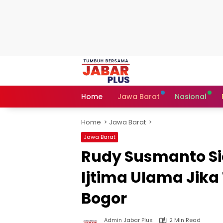
Skip
to
content
Home
Jawa Barat
Nasional
Home
Jawa Barat
Jawa Barat
Rudy Susmanto Sia
Ijtima Ulama Jika 
Bogor
Admin Jabar Plus
2 Min Read