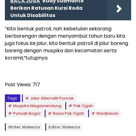
BACA JUGA
Rudy Susmanto
Berikan Ratusan Kursi Roda
Untuk Disabilitas
“Kita bentuk patroli, nah kebetulan sekarang
berbarengan dengan menyambut tahun baru kita
juga fokus ke jalur, kita bentuk patroli di jalur bareng
bareng dengan muspika dan kecamatan serta
koramil,”tutupnya.
Post Views:
717
Tags:
Jalur Alternatif Puncak
Muspika Megamendung
Pak Ogah
Puncak Bogor
Razia Pak Ogah
Wisatawan
Writer: Maherza
Editor: Maherza