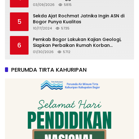
03/09/2026
5815
Sekda Ajat Rochmat Jatnika Ingin ASN di
5
Bogor Punya Kualitas
10/17/2024
5735
Pemkab Bogor Lakukan Kajian Geologi,
6
Siapkan Perbaikan Rumah Korban
Pergeseran Tanah
01/30/2026
5712
PERUMDA TIRTA KAHURIPAN