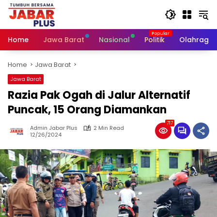
Skip
to
content
Home
Jawa Barat
Nasional
Politik
Olahraga
Home
Jawa Barat
Jawa Barat
Razia Pak Ogah di Jalur Alternatif
Puncak, 15 Orang Diamankan
717
Admin Jabar Plus
2 Min Read
12/26/2024