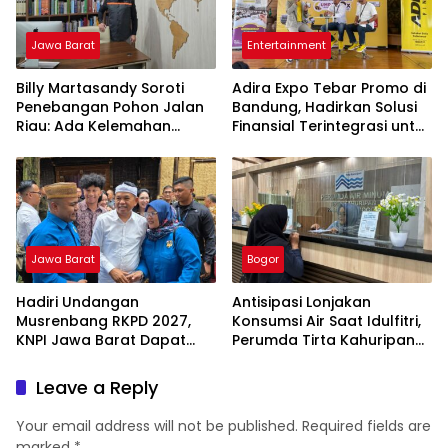
Jawa Barat
Entertainment
Billy Martasandy Soroti
Adira Expo Tebar Promo di
Penebangan Pohon Jalan
Bandung, Hadirkan Solusi
Riau: Ada Kelemahan
Finansial Terintegrasi untuk
Pengawasan Pemkot,
Beragam Kebutuhan
Jangan Tunggu Viral Baru
Bertindak
Jawa Barat
Bogor
Hadiri Undangan
Antisipasi Lonjakan
Musrenbang RKPD 2027,
Konsumsi Air Saat Idulfitri,
KNPI Jawa Barat Dapat
Perumda Tirta Kahuripan
Pesan Khusus dari KDM
Berlakukan Status Siaga
Lebaran
Leave a Reply
Your email address will not be published.
Required fields are
marked
*