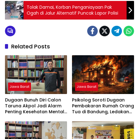
Tolak Damai, Korban Penganiayaan Pak
Ogah di Jalur Alternatif Puncak Lapor Polisi
Related Posts
Jawa Barat
Jawa Barat
Dugaan Bunuh Diri Calon
Psikolog Soroti Dugaan
Taruna Akpol Jadi Alarm
Pembakaran Rumah Orang
Penting Kesehatan Mental
Tua di Bandung, Ledakan
di Lembaga Pendidikan
Emosi Diduga Jadi Pemicu
Berbasis Disiplin