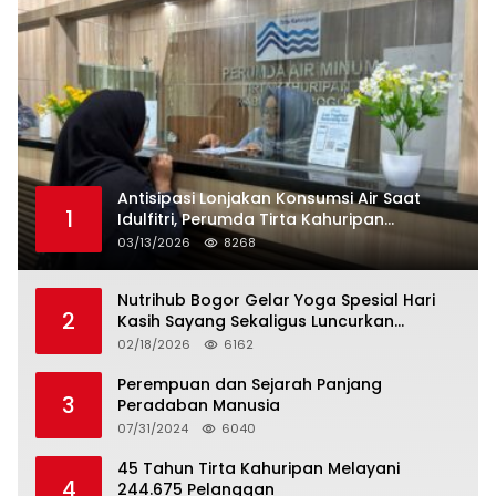
Antisipasi Lonjakan Konsumsi Air Saat
1
Idulfitri, Perumda Tirta Kahuripan
Berlakukan Status Siaga Lebaran
03/13/2026
8268
Nutrihub Bogor Gelar Yoga Spesial Hari
2
Kasih Sayang Sekaligus Luncurkan
Tropicana Slim Beras Porang Golden Ube
02/18/2026
6162
Perempuan dan Sejarah Panjang
3
Peradaban Manusia
07/31/2024
6040
45 Tahun Tirta Kahuripan Melayani
4
244.675 Pelanggan