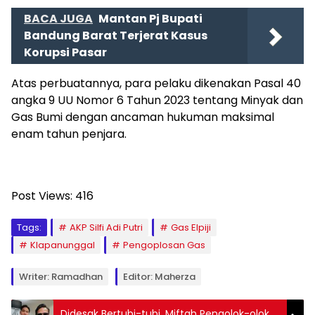
BACA JUGA
Mantan Pj Bupati
Bandung Barat Terjerat Kasus
Korupsi Pasar
Atas perbuatannya, para pelaku dikenakan Pasal 40
angka 9 UU Nomor 6 Tahun 2023 tentang Minyak dan
Gas Bumi dengan ancaman hukuman maksimal
enam tahun penjara.
Post Views:
416
Tags:
AKP Silfi Adi Putri
Gas Elpiji
Klapanunggal
Pengoplosan Gas
Writer: Ramadhan
Editor: Maherza
Didesak Bertubi-tubi, Miftah Pengolok-olok