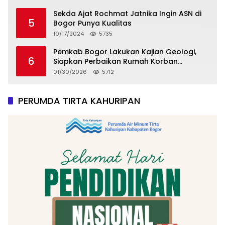
Sekda Ajat Rochmat Jatnika Ingin ASN di
5
Bogor Punya Kualitas
10/17/2024
5735
Pemkab Bogor Lakukan Kajian Geologi,
6
Siapkan Perbaikan Rumah Korban
Pergeseran Tanah
01/30/2026
5712
PERUMDA TIRTA KAHURIPAN