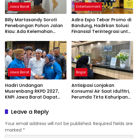
Jawa Barat
Entertainment
Billy Martasandy Soroti
Adira Expo Tebar Promo di
Penebangan Pohon Jalan
Bandung, Hadirkan Solusi
Riau: Ada Kelemahan
Finansial Terintegrasi untuk
Pengawasan Pemkot,
Beragam Kebutuhan
Jangan Tunggu Viral Baru
Bertindak
Jawa Barat
Bogor
Hadiri Undangan
Antisipasi Lonjakan
Musrenbang RKPD 2027,
Konsumsi Air Saat Idulfitri,
KNPI Jawa Barat Dapat
Perumda Tirta Kahuripan
Pesan Khusus dari KDM
Berlakukan Status Siaga
Lebaran
Leave a Reply
Your email address will not be published.
Required fields are
marked
*