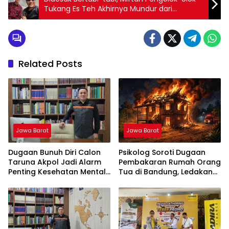
Tukang Es Teh Akhirnya Mundur dari
Jabatan Utusan Khusus Presiden
Related Posts
Jawa Barat
Jawa Barat
Dugaan Bunuh Diri Calon
Psikolog Soroti Dugaan
Taruna Akpol Jadi Alarm
Pembakaran Rumah Orang
Penting Kesehatan Mental
Tua di Bandung, Ledakan
di Lembaga Pendidikan
Emosi Diduga Jadi Pemicu
Berbasis Disiplin