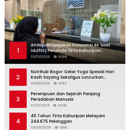
Antisipasi Lonjakan Konsumsi Air Saat
1
Idulfitri, Perumda Tirta Kahuripan
Berlakukan Status Siaga Lebaran
03/13/2026
8268
Nutrihub Bogor Gelar Yoga Spesial Hari
2
Kasih Sayang Sekaligus Luncurkan
Tropicana Slim Beras Porang Golden Ube
02/18/2026
6163
Perempuan dan Sejarah Panjang
3
Peradaban Manusia
07/31/2024
6040
45 Tahun Tirta Kahuripan Melayani
4
244.675 Pelanggan
03/09/2026
5816