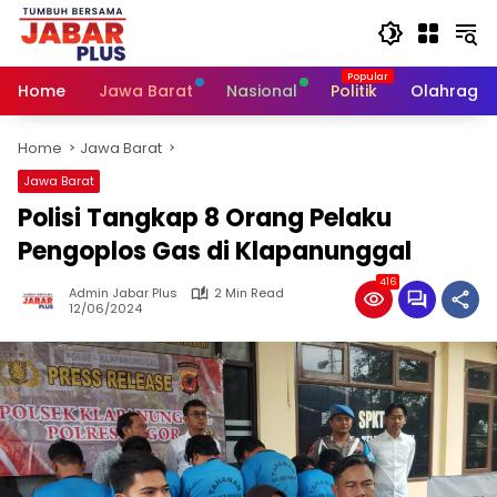
Skip
to
content
Home
Jawa Barat
Nasional
Politik
Olahraga
Home
Jawa Barat
Jawa Barat
Polisi Tangkap 8 Orang Pelaku
Pengoplos Gas di Klapanunggal
416
Admin Jabar Plus
2 Min Read
12/06/2024