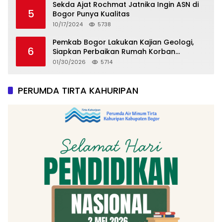
Sekda Ajat Rochmat Jatnika Ingin ASN di
5
Bogor Punya Kualitas
10/17/2024
5738
Pemkab Bogor Lakukan Kajian Geologi,
6
Siapkan Perbaikan Rumah Korban
Pergeseran Tanah
01/30/2026
5714
PERUMDA TIRTA KAHURIPAN