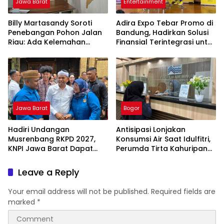
Jawa Barat
Entertainment
Billy Martasandy Soroti
Adira Expo Tebar Promo di
Penebangan Pohon Jalan
Bandung, Hadirkan Solusi
Riau: Ada Kelemahan
Finansial Terintegrasi untuk
Pengawasan Pemkot,
Beragam Kebutuhan
Jangan Tunggu Viral Baru
Bertindak
Jawa Barat
Bogor
Hadiri Undangan
Antisipasi Lonjakan
Musrenbang RKPD 2027,
Konsumsi Air Saat Idulfitri,
KNPI Jawa Barat Dapat
Perumda Tirta Kahuripan
Pesan Khusus dari KDM
Berlakukan Status Siaga
Lebaran
Leave a Reply
Your email address will not be published.
Required fields are
marked
*