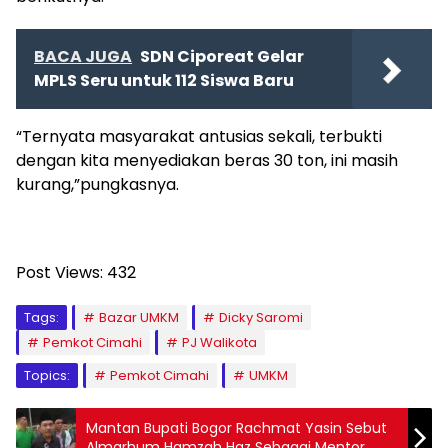
BACA JUGA
SDN Ciporeat Gelar
MPLS Seru untuk 112 Siswa Baru
“Ternyata masyarakat antusias sekali, terbukti
dengan kita menyediakan beras 30 ton, ini masih
kurang,”pungkasnya.
Post Views:
432
Tags:
Bazar UMKM
Dicky Saromi
Pemkot Cimahi
PJ Walikota
Topics:
Pemkot Cimahi
UMKM
Mantan Bupati Bogor Rachmat Yasin Sebut
Almarhum Hamzah Haz Sebagai Mentor