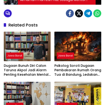
Terbaik Semasa Hidupnya
Related Posts
Jawa Barat
Jawa Barat
Dugaan Bunuh Diri Calon
Psikolog Soroti Dugaan
Taruna Akpol Jadi Alarm
Pembakaran Rumah Orang
Penting Kesehatan Mental
Tua di Bandung, Ledakan
di Lembaga Pendidikan
Emosi Diduga Jadi Pemicu
Berbasis Disiplin