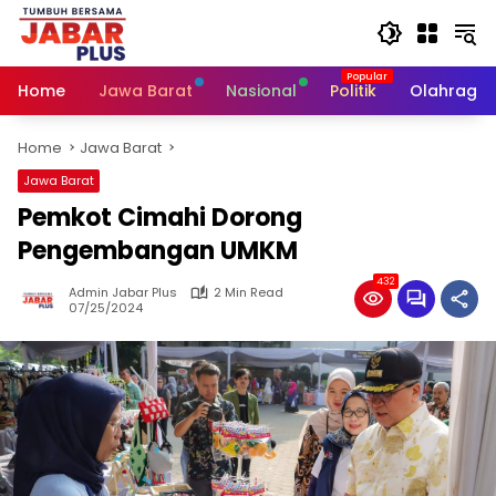
Skip
to
content
Home
Jawa Barat
Nasional
Politik
Olahraga
Home
Jawa Barat
Jawa Barat
Pemkot Cimahi Dorong
Pengembangan UMKM
432
Admin Jabar Plus
2 Min Read
07/25/2024