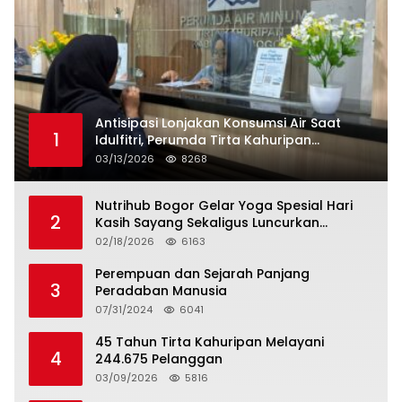
Antisipasi Lonjakan Konsumsi Air Saat
1
Idulfitri, Perumda Tirta Kahuripan
Berlakukan Status Siaga Lebaran
03/13/2026
8268
Nutrihub Bogor Gelar Yoga Spesial Hari
2
Kasih Sayang Sekaligus Luncurkan
Tropicana Slim Beras Porang Golden Ube
02/18/2026
6163
Perempuan dan Sejarah Panjang
3
Peradaban Manusia
07/31/2024
6041
45 Tahun Tirta Kahuripan Melayani
4
244.675 Pelanggan
03/09/2026
5816