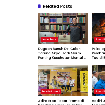
Related Posts
Jawa Barat
Jawa B
Dugaan Bunuh Diri Calon
Psikolo
Taruna Akpol Jadi Alarm
Pembak
Penting Kesehatan Mental di
Tua di
Lembaga Pendidikan
Emosi D
Berbasis Disiplin
Entertainment
Jawa B
Adira Expo Tebar Promo di
Hadiri