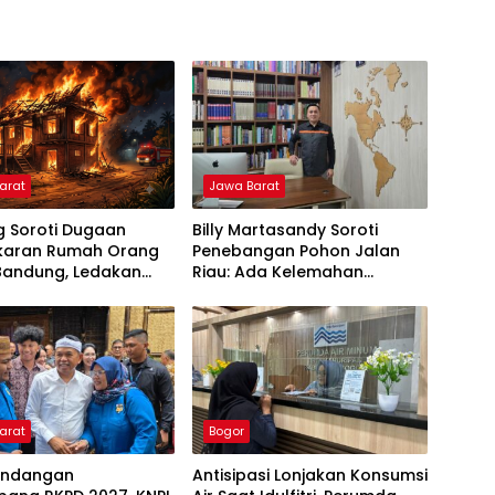
arat
Jawa Barat
g Soroti Dugaan
Billy Martasandy Soroti
aran Rumah Orang
Penebangan Pohon Jalan
 Bandung, Ledakan
Riau: Ada Kelemahan
iduga Jadi Pemicu
Pengawasan Pemkot,
Jangan Tunggu Viral Baru
Bertindak
arat
Bogor
 Undangan
Antisipasi Lonjakan Konsumsi