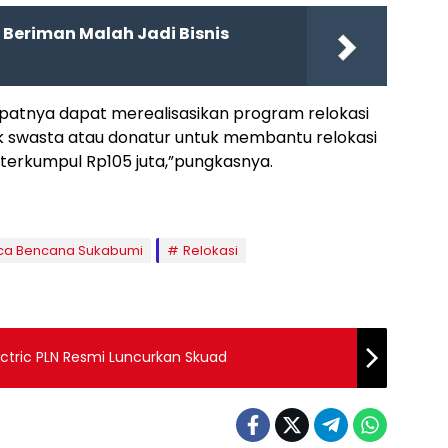
ar Beriman Malah Jadi Bisnis
tnya dapat merealisasikan program relokasi
ak swasta atau donatur untuk membantu relokasi
ah terkumpul Rp105 juta,”pungkasnya.
ca Bencana Sukabumi
Relokasi
lectric PLN Resmi Luncurkan Skuad