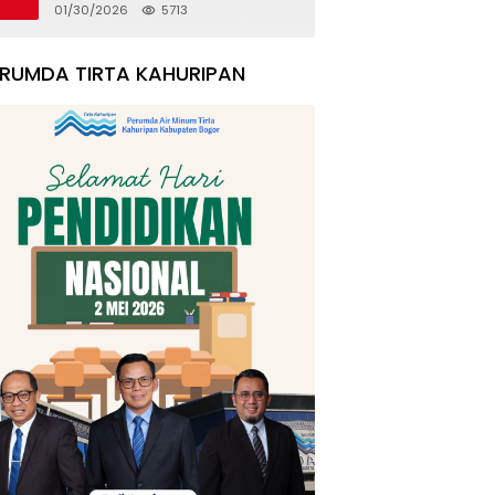
Rumah Korban Pergeseran
01/30/2026
5713
Tanah
ERUMDA TIRTA KAHURIPAN