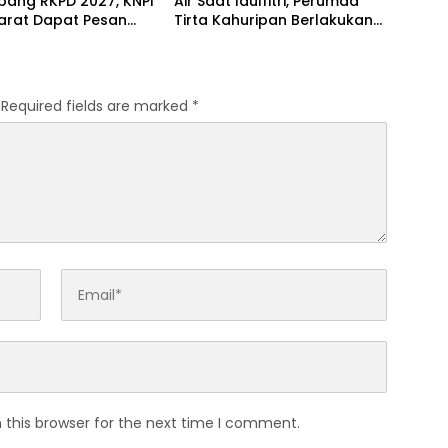
bang RKPD 2027, KNPI
Air Saat Idulfitri, Perumda
arat Dapat Pesan
Tirta Kahuripan Berlakukan
 dari KDM
Status Siaga Lebaran
Required fields are marked
*
 this browser for the next time I comment.