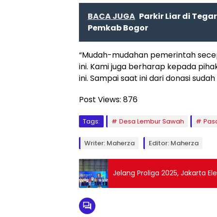
BACA JUGA
Parkir Liar di Teg
Pemkab Bogor
“Mudah-mudahan pemerintah secepa
ini. Kami juga berharap kepada pih
ini. Sampai saat ini dari donasi sud
Post Views:
876
Tags:
Desa Lembur Sawah
Pas
Writer: Maherza
Editor: Maherza
Jelang Proliga 2025, Jakarta E