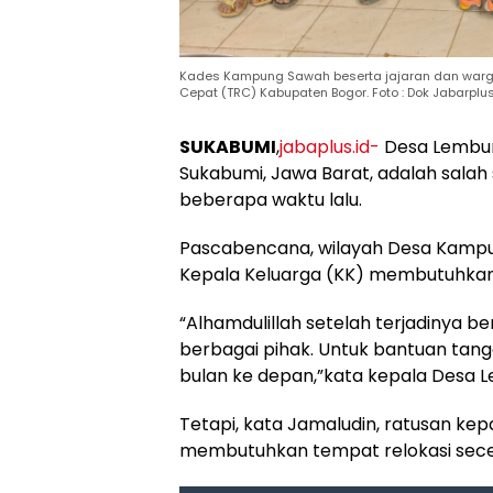
Kades Kampung Sawah beserta jajaran dan warg
Cepat (TRC) Kabupaten Bogor. Foto : Dok Jabarplus
SUKABUMI
,
jabaplus.id-
Desa Lembur
Sukabumi, Jawa Barat, adalah sala
beberapa waktu lalu.
Pascabencana, wilayah Desa Kampun
Kepala Keluarga (KK) membutuhkan 
“Alhamdulillah setelah terjadinya 
berbagai pihak. Untuk bantuan tang
bulan ke depan,”kata kepala Desa L
Tetapi, kata Jamaludin, ratusan ke
membutuhkan tempat relokasi sec