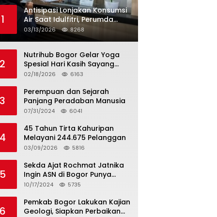
Antisipasi Lonjakan Konsumsi
1
Air Saat Idulfitri, Perumda
Tirta Kahuripan Berlakukan
03/13/2026
8268
Status Siaga Lebaran
Nutrihub Bogor Gelar Yoga
2
Spesial Hari Kasih Sayang
Sekaligus Luncurkan
02/18/2026
6163
Tropicana Slim Beras Porang
Golden Ube
Perempuan dan Sejarah
3
Panjang Peradaban Manusia
07/31/2024
6041
45 Tahun Tirta Kahuripan
4
Melayani 244.675 Pelanggan
03/09/2026
5816
Sekda Ajat Rochmat Jatnika
5
Ingin ASN di Bogor Punya
Kualitas
10/17/2024
5735
Pemkab Bogor Lakukan Kajian
6
Geologi, Siapkan Perbaikan