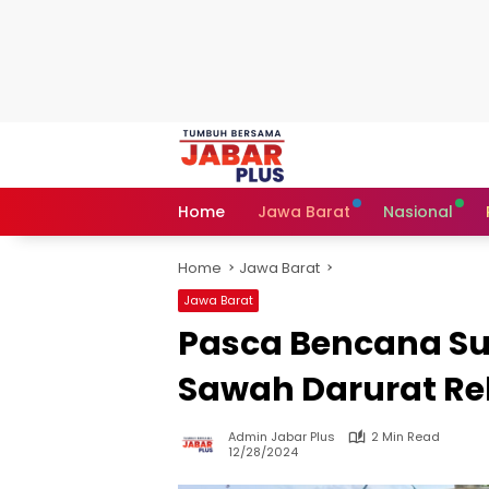
Skip
to
content
Home
Jawa Barat
Nasional
Home
Jawa Barat
Jawa Barat
Pasca Bencana S
Sawah Darurat Re
Admin Jabar Plus
2 Min Read
12/28/2024