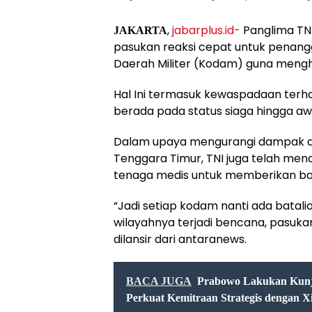
,
jabarplus.id-
Panglima TNI
JAKARTA
pasukan reaksi cepat untuk penan
Daerah Militer (Kodam) guna mengh
Hal Ini termasuk kewaspadaan terha
berada pada status siaga hingga aw
Dalam upaya mengurangi dampak dar
Tenggara Timur, TNI juga telah me
tenaga medis untuk memberikan ba
“Jadi setiap kodam nanti ada batali
wilayahnya terjadi bencana, pasukan 
dilansir dari antaranews.
BACA JUGA
Prabowo Lakukan Kunj
Perkuat Kemitraan Strategis dengan X