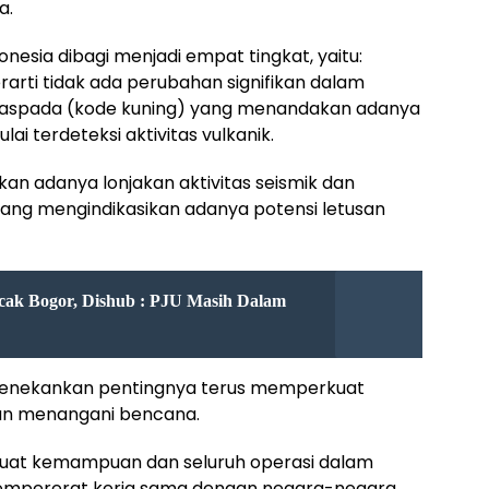
a.
donesia dibagi menjadi empat tingkat, yaitu:
rarti tidak ada perubahan signifikan dalam
, waspada (kode kuning) yang menandakan adanya
ai terdeteksi aktivitas vulkanik.
an adanya lonjakan aktivitas seismik dan
yang mengindikasikan adanya potensi letusan
ncak Bogor, Dishub : PJU Masih Dalam
 menekankan pentingnya terus memperkuat
an menangani bencana.
kuat kemampuan dan seluruh operasi dalam
empererat kerja sama dengan negara-negara