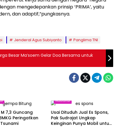
dengan mengedepankan prinsip ‘PRIMA’, yaitu
modern, dan adaptif,”pungkasnya.
pi
Jenderal Agus Subiyanto
Panglima TNI
uarga Besar Ma’soem Gelar Doa Bersama untuk
al
Nasional
M 7,3 Guncang
Usai Dituduh Jual Es Spons,
 BMKG Peringatkan
Pak Sudrajat Ungkap
 Tsunami
Keinginan Punya Mobil untuk
Keluarga