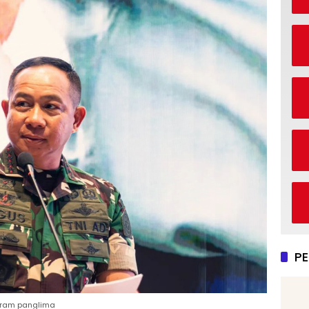
P
agram panglima