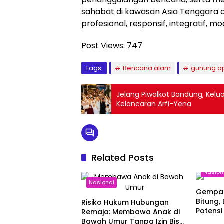
sahabat di kawasan Asia Tenggara 
profesional, responsif, integratif, 
Post Views:
747
Tags:
Bencana alam
gunung a
Jelang Piwalkot Bandung, Kel
Kelancaran Arfi-Yena
Related Posts
Nasion
Nasional
Gempa 
Bitung,
Risiko Hukum Hubungan
Potensi
Remaja: Membawa Anak di
Bawah Umur Tanpa Izin Bisa