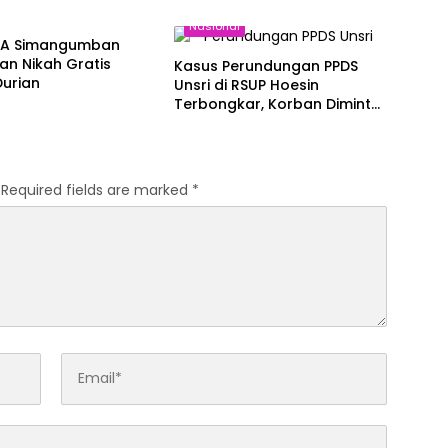
al
Nasional
KUA Simangumban
n Nikah Gratis
Kasus Perundungan PPDS
Durian
Unsri di RSUP Hoesin
Terbongkar, Korban Diminta
Setoran Rp15 Juta per Bulan
Required fields are marked
*