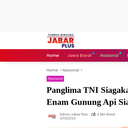
Skip
to
content
Home
Jawa Barat
Nasional
Home
Nasional
Nasional
Panglima TNI Siagak
Enam Gunung Api Si
Admin Jabar Plus
2 Min Read
11/11/2024