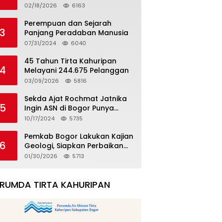
Sekaligus Luncurkan
02/18/2026
6163
Tropicana Slim Beras Porang
Golden Ube
Perempuan dan Sejarah
3
Panjang Peradaban Manusia
07/31/2024
6040
45 Tahun Tirta Kahuripan
4
Melayani 244.675 Pelanggan
03/09/2026
5816
Sekda Ajat Rochmat Jatnika
5
Ingin ASN di Bogor Punya
Kualitas
10/17/2024
5735
Pemkab Bogor Lakukan Kajian
6
Geologi, Siapkan Perbaikan
Rumah Korban Pergeseran
01/30/2026
5713
Tanah
ERUMDA TIRTA KAHURIPAN