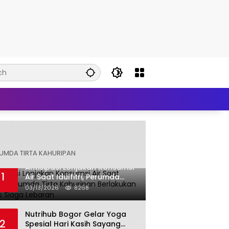
UMDA TIRTA KAHURIPAN
Antisipasi Lonjakan Konsumsi
1
Air Saat Idulfitri, Perumda
Tirta Kahuripan Berlakukan
03/13/2026
8268
Status Siaga Lebaran
Nutrihub Bogor Gelar Yoga
2
Spesial Hari Kasih Sayang