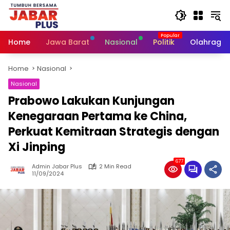
Skip
to
content
Home
Jawa Barat
Nasional
Politik
Olahraga
Home
Nasional
Nasional
Prabowo Lakukan Kunjungan
Kenegaraan Pertama ke China,
Perkuat Kemitraan Strategis dengan
Xi Jinping
677
Admin Jabar Plus
2 Min Read
11/09/2024