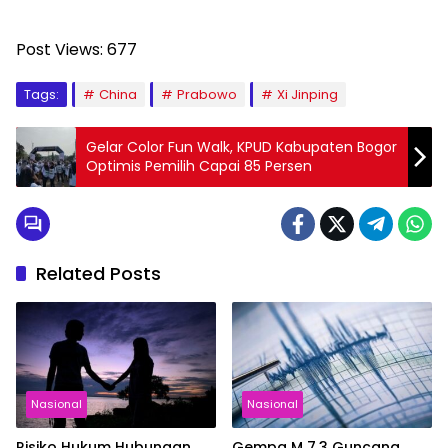
Post Views:
677
Tags:
China
Prabowo
Xi Jinping
Gelar Color Fun Walk, KPUD Kabupaten Bogor
Optimis Pemilih Capai 85 Persen
Related Posts
Nasional
Nasional
Risiko Hukum Hubungan
Gempa M 7,3 Guncang