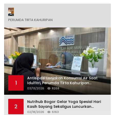
PERUMDA TIRTA KAHURIPAN
Antisipasi Lonjakan Konsumsi Air Saat
1
Idulfitri, Perumda Tirta Kahuripan
Berlakukan Status Siaga Lebaran
03/13/2026
8268
Nutrihub Bogor Gelar Yoga Spesial Hari
2
Kasih Sayang Sekaligus Luncurkan
Tropicana Slim Beras Porang Golden Ube
02/18/2026
6163