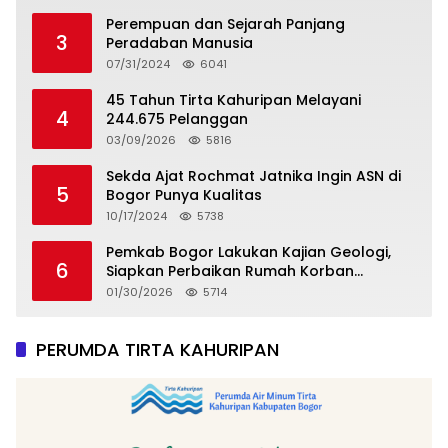
Perempuan dan Sejarah Panjang
3
Peradaban Manusia
07/31/2024
6041
45 Tahun Tirta Kahuripan Melayani
4
244.675 Pelanggan
03/09/2026
5816
Sekda Ajat Rochmat Jatnika Ingin ASN di
5
Bogor Punya Kualitas
10/17/2024
5738
Pemkab Bogor Lakukan Kajian Geologi,
6
Siapkan Perbaikan Rumah Korban
Pergeseran Tanah
01/30/2026
5714
PERUMDA TIRTA KAHURIPAN