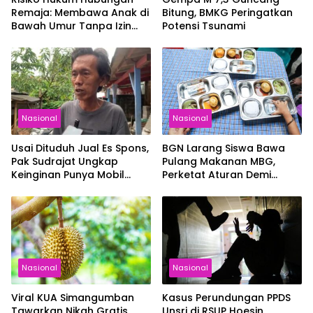
Remaja: Membawa Anak di
Bitung, BMKG Peringatkan
Bawah Umur Tanpa Izin
Potensi Tsunami
Bisa Berujung Pidana
Nasional
Nasional
Usai Dituduh Jual Es Spons,
BGN Larang Siswa Bawa
Pak Sudrajat Ungkap
Pulang Makanan MBG,
Keinginan Punya Mobil
Perketat Aturan Demi
untuk Keluarga
Keamanan Pangan Anak
Nasional
Nasional
Viral KUA Simangumban
Kasus Perundungan PPDS
Tawarkan Nikah Gratis
Unsri di RSUP Hoesin