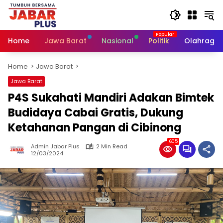
Skip
to
content
Home
Jawa Barat
Nasional
Politik
Olahraga
Home
Jawa Barat
Jawa Barat
P4S Sukahati Mandiri Adakan Bimtek
Budidaya Cabai Gratis, Dukung
Ketahanan Pangan di Cibinong
605
Admin Jabar Plus
2 Min Read
12/03/2024