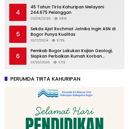
45 Tahun Tirta Kahuripan Melayani
4
244.675 Pelanggan
03/09/2026
5816
Sekda Ajat Rochmat Jatnika Ingin ASN di
5
Bogor Punya Kualitas
10/17/2024
5735
Pemkab Bogor Lakukan Kajian Geologi,
6
Siapkan Perbaikan Rumah Korban
Pergeseran Tanah
01/30/2026
5712
PERUMDA TIRTA KAHURIPAN