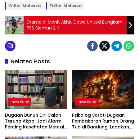
Writer: Maherza
Editor: Maherza
Drama di Menit Akhir, Dewa United Bungkam
PSS Sleman 2-1
Related Posts
Jawa Barat
Jawa Barat
Dugaan Bunuh Diri Calon
Psikolog Soroti Dugaan
Taruna Akpol Jadi Alarm
Pembakaran Rumah Orang
Penting Kesehatan Mental
Tua di Bandung, Ledakan
di Lembaga Pendidikan
Emosi Diduga Jadi Pemicu
Berbasis Disiplin