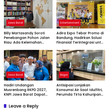
Jawa Barat
Entertainment
Billy Martasandy Soroti
Adira Expo Tebar Promo di
Penebangan Pohon Jalan
Bandung, Hadirkan Solusi
Riau: Ada Kelemahan
Finansial Terintegrasi untuk
Pengawasan Pemkot,
Beragam Kebutuhan
Jangan Tunggu Viral Baru
Bertindak
Jawa Barat
Bogor
Hadiri Undangan
Antisipasi Lonjakan
Musrenbang RKPD 2027,
Konsumsi Air Saat Idulfitri,
KNPI Jawa Barat Dapat
Perumda Tirta Kahuripan
Pesan Khusus dari KDM
Berlakukan Status Siaga
Lebaran
Leave a Reply