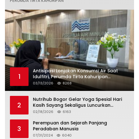
PERUMDA TIRTA KAHURIPAN
Antisipasi Lonjakan Konsumsi Air Saat
1
Idulfitri, Perumda Tirta Kahuripan
Berlakukan Status Siaga Lebaran
03/13/2026
8268
Nutrihub Bogor Gelar Yoga Spesial Hari
2
Kasih Sayang Sekaligus Luncurkan
Tropicana Slim Beras Porang Golden Ube
02/18/2026
6163
Perempuan dan Sejarah Panjang
3
Peradaban Manusia
07/31/2024
6040