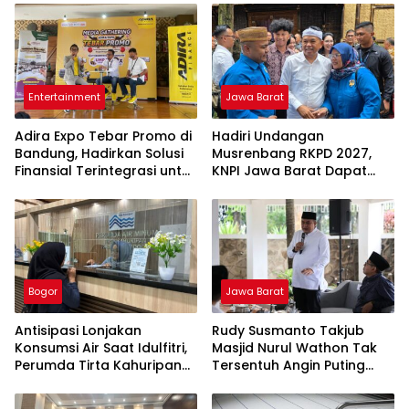
Entertainment
Jawa Barat
Adira Expo Tebar Promo di
Hadiri Undangan
Bandung, Hadirkan Solusi
Musrenbang RKPD 2027,
Finansial Terintegrasi untuk
KNPI Jawa Barat Dapat
Beragam Kebutuhan
Pesan Khusus dari KDM
Bogor
Jawa Barat
Antisipasi Lonjakan
Rudy Susmanto Takjub
Konsumsi Air Saat Idulfitri,
Masjid Nurul Wathon Tak
Perumda Tirta Kahuripan
Tersentuh Angin Puting
Berlakukan Status Siaga
Beliung
Lebaran