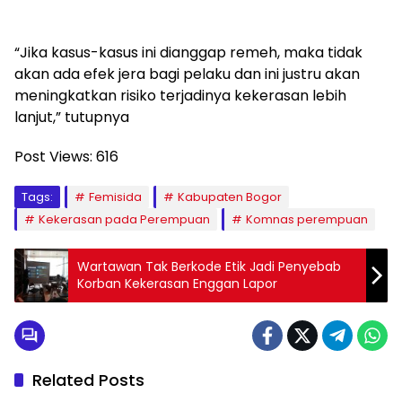
“Jika kasus-kasus ini dianggap remeh, maka tidak
akan ada efek jera bagi pelaku dan ini justru akan
meningkatkan risiko terjadinya kekerasan lebih
lanjut,” tutupnya
Post Views:
616
Tags:
Femisida
Kabupaten Bogor
Kekerasan pada Perempuan
Komnas perempuan
Wartawan Tak Berkode Etik Jadi Penyebab
Korban Kekerasan Enggan Lapor
Related Posts