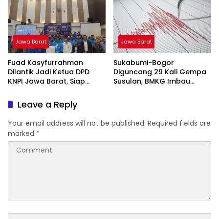
Jawa Barat
Jawa Barat
Fuad Kasyfurrahman
Sukabumi-Bogor
Dilantik Jadi Ketua DPD
Diguncang 29 Kali Gempa
KNPI Jawa Barat, Siap
Susulan, BMKG Imbau
Gaungkan Asta Cita dan
Warga Tetap Siaga
Jabar Istimewa
Leave a Reply
Your email address will not be published.
Required fields are
marked
*