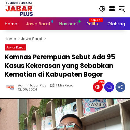
Skip
to
content
Home
Jawa Barat
Nasional
Politik
Olahraga
Home
Jawa Barat
Jawa Barat
Komnas Perempuan Sebut Ada 95
Kasus Kekerasan yang Sebabkan
Kematian di Kabupaten Bogor
616
Admin Jabar Plus
1 Min Read
12/09/2024