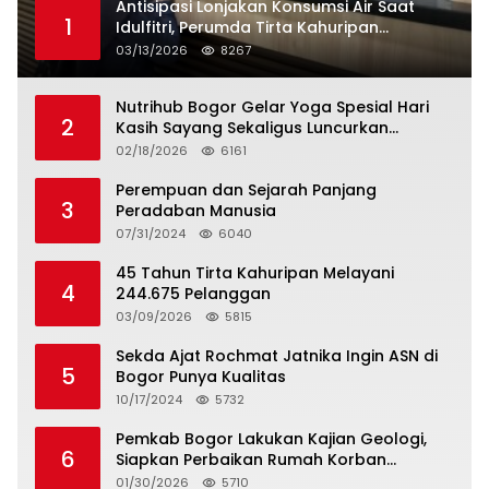
Antisipasi Lonjakan Konsumsi Air Saat
1
Idulfitri, Perumda Tirta Kahuripan
Berlakukan Status Siaga Lebaran
03/13/2026
8267
Nutrihub Bogor Gelar Yoga Spesial Hari
2
Kasih Sayang Sekaligus Luncurkan
Tropicana Slim Beras Porang Golden Ube
02/18/2026
6161
Perempuan dan Sejarah Panjang
3
Peradaban Manusia
07/31/2024
6040
45 Tahun Tirta Kahuripan Melayani
4
244.675 Pelanggan
03/09/2026
5815
Sekda Ajat Rochmat Jatnika Ingin ASN di
5
Bogor Punya Kualitas
10/17/2024
5732
Pemkab Bogor Lakukan Kajian Geologi,
6
Siapkan Perbaikan Rumah Korban
Pergeseran Tanah
01/30/2026
5710