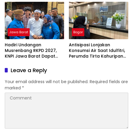
Jangan Tunggu Viral Baru
Bertindak
Jawa Barat
Bogor
Hadiri Undangan
Antisipasi Lonjakan
Musrenbang RKPD 2027,
Konsumsi Air Saat Idulfitri,
KNPI Jawa Barat Dapat
Perumda Tirta Kahuripan
Pesan Khusus dari KDM
Berlakukan Status Siaga
Lebaran
Leave a Reply
Your email address will not be published.
Required fields are
marked
*