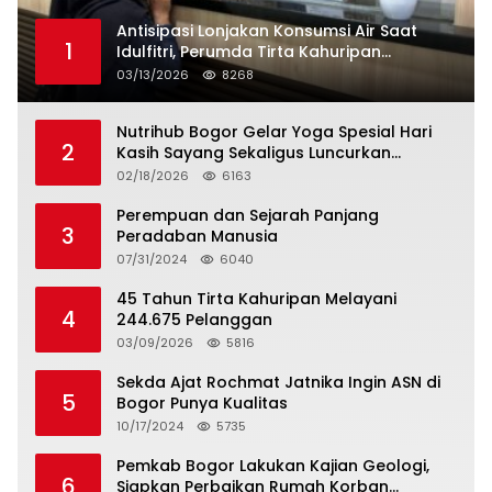
Antisipasi Lonjakan Konsumsi Air Saat
1
Idulfitri, Perumda Tirta Kahuripan
Berlakukan Status Siaga Lebaran
03/13/2026
8268
Nutrihub Bogor Gelar Yoga Spesial Hari
2
Kasih Sayang Sekaligus Luncurkan
Tropicana Slim Beras Porang Golden Ube
02/18/2026
6163
Perempuan dan Sejarah Panjang
3
Peradaban Manusia
07/31/2024
6040
45 Tahun Tirta Kahuripan Melayani
4
244.675 Pelanggan
03/09/2026
5816
Sekda Ajat Rochmat Jatnika Ingin ASN di
5
Bogor Punya Kualitas
10/17/2024
5735
Pemkab Bogor Lakukan Kajian Geologi,
6
Siapkan Perbaikan Rumah Korban