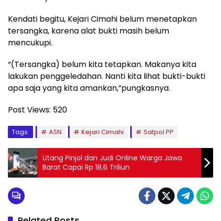
Kendati begitu, Kejari Cimahi belum menetapkan
tersangka, karena alat bukti masih belum
mencukupi.
“(Tersangka) belum kita tetapkan. Makanya kita
lakukan penggeledahan. Nanti kita lihat bukti-bukti
apa saja yang kita amankan,”pungkasnya.
Post Views:
520
Tags:
ASN
Kejari Cimahi
Satpol PP
Utang Pinjol dan Judi Online Warga Jawa
Barat Capai Rp 18,6 Triliun
Related Posts