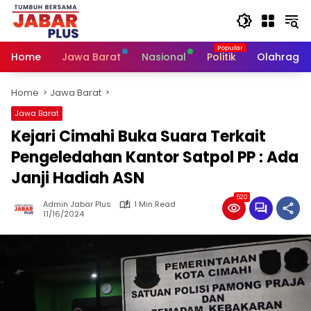
Skip
to
content
Home
Jawa Barat
Nasional
Politik
Olahraga
Home
Jawa Barat
Jawa Barat
Kejari Cimahi Buka Suara Terkait
Pengeledahan Kantor Satpol PP : Ada
Janji Hadiah ASN
520
Admin Jabar Plus
1 Min Read
11/16/2024