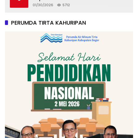
Pergeseran Tanah
01/30/2026
5712
PERUMDA TIRTA KAHURIPAN