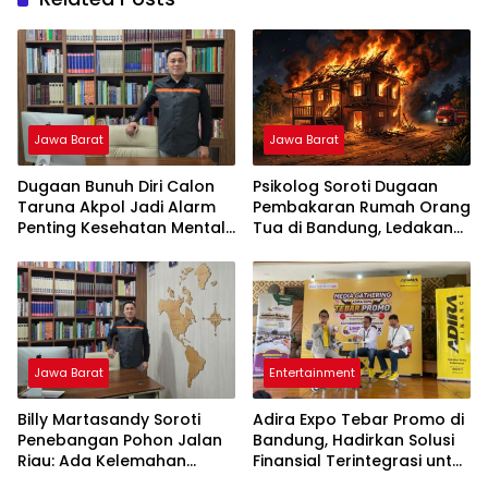
Jawa Barat
Jawa Barat
Dugaan Bunuh Diri Calon
Psikolog Soroti Dugaan
Taruna Akpol Jadi Alarm
Pembakaran Rumah Orang
Penting Kesehatan Mental
Tua di Bandung, Ledakan
di Lembaga Pendidikan
Emosi Diduga Jadi Pemicu
Berbasis Disiplin
Jawa Barat
Entertainment
Billy Martasandy Soroti
Adira Expo Tebar Promo di
Penebangan Pohon Jalan
Bandung, Hadirkan Solusi
Riau: Ada Kelemahan
Finansial Terintegrasi untuk
Pengawasan Pemkot,
Beragam Kebutuhan