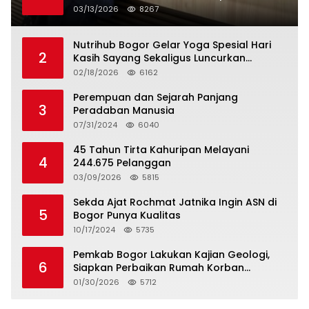
Berlakukan Status Siaga Lebaran
03/13/2026
8267
Nutrihub Bogor Gelar Yoga Spesial Hari
2
Kasih Sayang Sekaligus Luncurkan
Tropicana Slim Beras Porang Golden Ube
02/18/2026
6162
Perempuan dan Sejarah Panjang
3
Peradaban Manusia
07/31/2024
6040
45 Tahun Tirta Kahuripan Melayani
4
244.675 Pelanggan
03/09/2026
5815
Sekda Ajat Rochmat Jatnika Ingin ASN di
5
Bogor Punya Kualitas
10/17/2024
5735
Pemkab Bogor Lakukan Kajian Geologi,
6
Siapkan Perbaikan Rumah Korban
Pergeseran Tanah
01/30/2026
5712