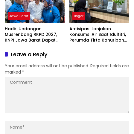
Jawa Barat
Bogor
Hadiri Undangan
Antisipasi Lonjakan
Musrenbang RKPD 2027,
Konsumsi Air Saat Idulfitri,
KNPI Jawa Barat Dapat
Perumda Tirta Kahuripan
Pesan Khusus dari KDM
Berlakukan Status Siaga
Lebaran
Leave a Reply
Your email address will not be published.
Required fields are
marked
*