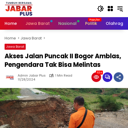
Skip
to
content
Home
Jawa Barat
Nasional
Politik
Olahraga
Home
Jawa Barat
Jawa Barat
Akses Jalan Puncak II Bogor Amblas,
Pengendara Tak Bisa Melintas
634
Admin Jabar Plus
1 Min Read
11/28/2024