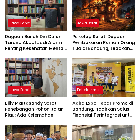
Jawa Barat
Jawa Barat
Dugaan Bunuh Diri Calon
Psikolog Soroti Dugaan
Taruna Akpol Jadi Alarm
Pembakaran Rumah Orang
Penting Kesehatan Mental
Tua di Bandung, Ledakan
di Lembaga Pendidikan
Emosi Diduga Jadi Pemicu
Berbasis Disiplin
Jawa Barat
Entertainment
Billy Martasandy Soroti
Adira Expo Tebar Promo di
Penebangan Pohon Jalan
Bandung, Hadirkan Solusi
Riau: Ada Kelemahan
Finansial Terintegrasi untuk
Pengawasan Pemkot,
Beragam Kebutuhan
Jangan Tunggu Viral Baru
Bertindak