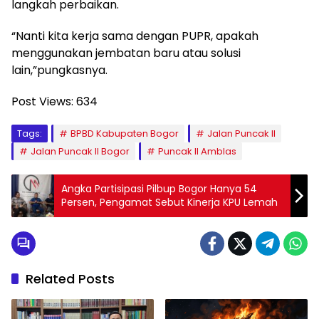
langkah perbaikan.
“Nanti kita kerja sama dengan PUPR, apakah
menggunakan jembatan baru atau solusi
lain,”pungkasnya.
Post Views:
634
Tags:
BPBD Kabupaten Bogor
Jalan Puncak II
Jalan Puncak II Bogor
Puncak II Amblas
Angka Partisipasi Pilbup Bogor Hanya 54
Persen, Pengamat Sebut Kinerja KPU Lemah
Related Posts