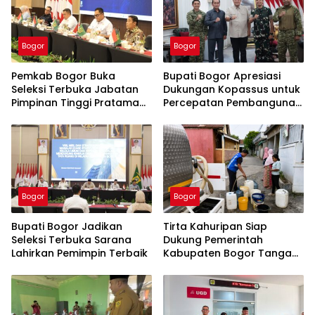
Bogor
Bogor
Pemkab Bogor Buka
Bupati Bogor Apresiasi
Seleksi Terbuka Jabatan
Dukungan Kopassus untuk
Pimpinan Tinggi Pratama
Percepatan Pembangunan
Tahun 2026
PSEL Galuga
Bogor
Bogor
Bupati Bogor Jadikan
Tirta Kahuripan Siap
Seleksi Terbuka Sarana
Dukung Pemerintah
Lahirkan Pemimpin Terbaik
Kabupaten Bogor Tangani
Dampak Kemarau