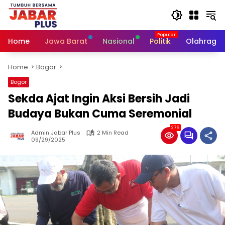
Skip
to
content
Home
Jawa Barat
Nasional
Politik
Olahraga
Home
Bogor
Bogor
Sekda Ajat Ingin Aksi Bersih Jadi
Budaya Bukan Cuma Seremonial
276
Admin Jabar Plus
2 Min Read
09/29/2025