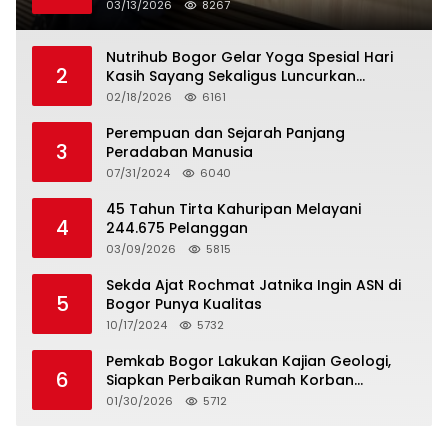
Berlakukan Status Siaga Lebaran
03/13/2026
8267
Nutrihub Bogor Gelar Yoga Spesial Hari
2
Kasih Sayang Sekaligus Luncurkan
Tropicana Slim Beras Porang Golden Ube
02/18/2026
6161
Perempuan dan Sejarah Panjang
3
Peradaban Manusia
07/31/2024
6040
45 Tahun Tirta Kahuripan Melayani
4
244.675 Pelanggan
03/09/2026
5815
Sekda Ajat Rochmat Jatnika Ingin ASN di
5
Bogor Punya Kualitas
10/17/2024
5732
Pemkab Bogor Lakukan Kajian Geologi,
6
Siapkan Perbaikan Rumah Korban
Pergeseran Tanah
01/30/2026
5712