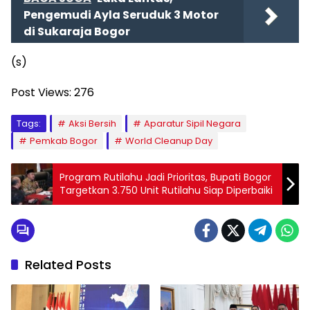
Pengemudi Ayla Seruduk 3 Motor
di Sukaraja Bogor
(s)
Post Views:
276
Tags:
Aksi Bersih
Aparatur Sipil Negara
Pemkab Bogor
World Cleanup Day
Program Rutilahu Jadi Prioritas, Bupati Bogor
Targetkan 3.750 Unit Rutilahu Siap Diperbaiki
Related Posts