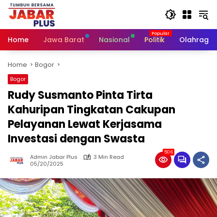
Skip
to
content
Home
Jawa Barat
Nasional
Politik
Olahraga
Home
Bogor
Bogor
Rudy Susmanto Pinta Tirta
Kahuripan Tingkatan Cakupan
Pelayanan Lewat Kerjasama
Investasi dengan Swasta
506
Admin Jabar Plus
3 Min Read
05/20/2025