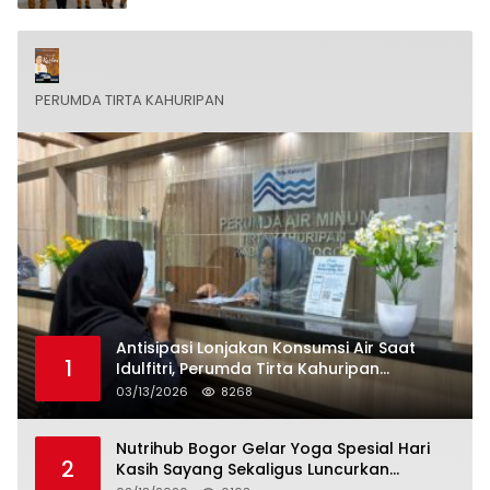
PERUMDA TIRTA KAHURIPAN
Antisipasi Lonjakan Konsumsi Air Saat
1
Idulfitri, Perumda Tirta Kahuripan
Berlakukan Status Siaga Lebaran
03/13/2026
8268
Nutrihub Bogor Gelar Yoga Spesial Hari
2
Kasih Sayang Sekaligus Luncurkan
Tropicana Slim Beras Porang Golden Ube