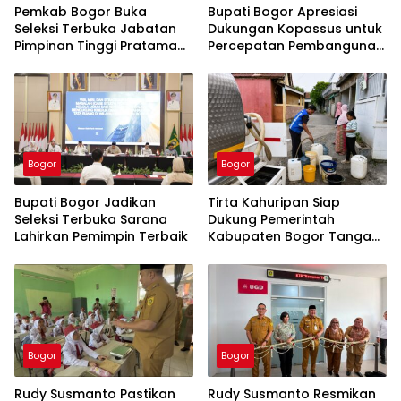
Pemkab Bogor Buka
Bupati Bogor Apresiasi
Seleksi Terbuka Jabatan
Dukungan Kopassus untuk
Pimpinan Tinggi Pratama
Percepatan Pembangunan
Tahun 2026
PSEL Galuga
Bogor
Bogor
Bupati Bogor Jadikan
Tirta Kahuripan Siap
Seleksi Terbuka Sarana
Dukung Pemerintah
Lahirkan Pemimpin Terbaik
Kabupaten Bogor Tangani
Dampak Kemarau
Bogor
Bogor
Rudy Susmanto Pastikan
Rudy Susmanto Resmikan