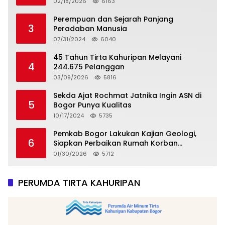
02/18/2026
6163
Perempuan dan Sejarah Panjang
3
Peradaban Manusia
07/31/2024
6040
45 Tahun Tirta Kahuripan Melayani
4
244.675 Pelanggan
03/09/2026
5816
Sekda Ajat Rochmat Jatnika Ingin ASN di
5
Bogor Punya Kualitas
10/17/2024
5735
Pemkab Bogor Lakukan Kajian Geologi,
6
Siapkan Perbaikan Rumah Korban
Pergeseran Tanah
01/30/2026
5712
PERUMDA TIRTA KAHURIPAN