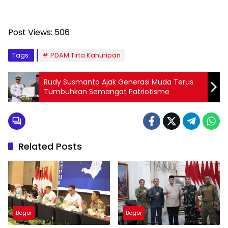
Post Views:
506
Tags:
PDAM Tirta Kahuripan
Rudy Susmanto Ajak Generasi Muda Terus
Tumbuhkan Semangat Patriotisme
Related Posts
Bogor
Bogor