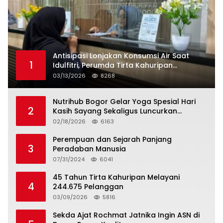
Antisipasi Lonjakan Konsumsi Air Saat
1
Idulfitri, Perumda Tirta Kahuripan
Berlakukan Status Siaga Lebaran
03/13/2026
8268
Nutrihub Bogor Gelar Yoga Spesial Hari
2
Kasih Sayang Sekaligus Luncurkan
Tropicana Slim Beras Porang Golden Ube
02/18/2026
6163
Perempuan dan Sejarah Panjang
3
Peradaban Manusia
07/31/2024
6041
45 Tahun Tirta Kahuripan Melayani
4
244.675 Pelanggan
03/09/2026
5816
Sekda Ajat Rochmat Jatnika Ingin ASN di