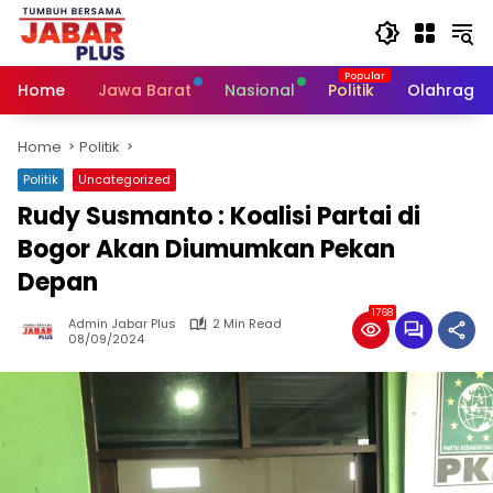
Skip
to
content
Home
Jawa Barat
Nasional
Politik
Olahraga
Home
Politik
Politik
Uncategorized
Rudy Susmanto : Koalisi Partai di
Bogor Akan Diumumkan Pekan
Depan
1768
Admin Jabar Plus
2 Min Read
08/09/2024