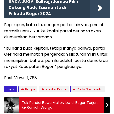
BACA JUGA
Sulhajji Jompa Pilih
Dukung Rudy Susmanto di
Pilkada Bogor 2024
Begitupun, kata dia, dengan partai lain yang mulai
tertarik untuk ikut ke koalisi partai gerindra akan
diumumkan bersamaan.
“Itu nanti buat kejutan, tetapi intinya bahwa, partai
Gerindra memotori pergerakan silaturahmi ini untuk
menunjukan bahwa, pemilu adalah pesta demokrasi
rakyat Kabupaten Bogor,” pungkasnya.
Post Views:
1,768
Tags:
Bogor
Koalisi Partai
Rudy Susmanto
Tak Pandai Bawa Motor, Ibu di Bogor Terjun
ke Rumah Warga