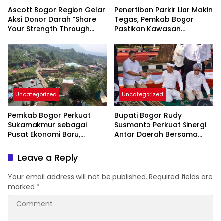
Ascott Bogor Region Gelar
Penertiban Parkir Liar Makin
Aksi Donor Darah “Share
Tegas, Pemkab Bogor
Your Strength Through
Pastikan Kawasan
Blood Donation” Bersama
Pakansari Tertib Total
PMI Kabupaten Bogor
Uncategorized
Uncategorized
Pemkab Bogor Perkuat
Bupati Bogor Rudy
Sukamakmur sebagai
Susmanto Perkuat Sinergi
Pusat Ekonomi Baru,
Antar Daerah Bersama
Dorong Percepatan CDOB
Gubernur Jawa Barat
Bogor Timur
Leave a Reply
Your email address will not be published.
Required fields are
marked
*