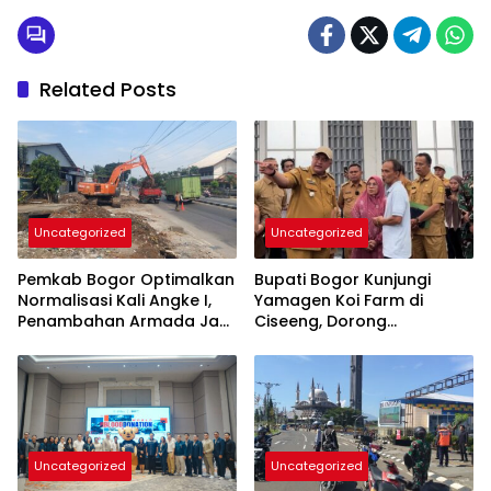
Related Posts
Uncategorized
Uncategorized
Pemkab Bogor Optimalkan
Bupati Bogor Kunjungi
Normalisasi Kali Angke I,
Yamagen Koi Farm di
Penambahan Armada Jadi
Ciseeng, Dorong
Perhatian
Penguatan Sektor
Perikanan Daerah
Uncategorized
Uncategorized