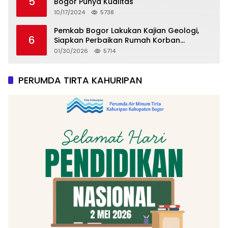
5
Bogor Punya Kualitas
10/17/2024
5738
Pemkab Bogor Lakukan Kajian Geologi,
6
Siapkan Perbaikan Rumah Korban
Pergeseran Tanah
01/30/2026
5714
PERUMDA TIRTA KAHURIPAN