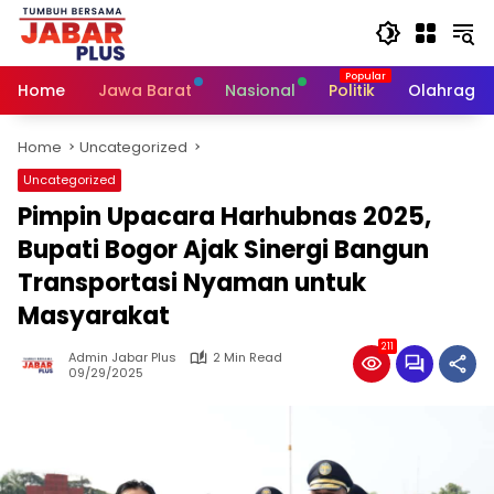
Skip
to
content
Home
Jawa Barat
Nasional
Politik
Olahraga
Home
Uncategorized
Uncategorized
Pimpin Upacara Harhubnas 2025,
Bupati Bogor Ajak Sinergi Bangun
Transportasi Nyaman untuk
Masyarakat
211
Admin Jabar Plus
2 Min Read
09/29/2025