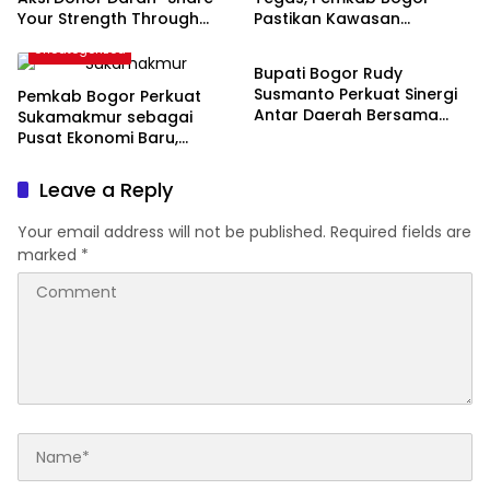
Your Strength Through
Pastikan Kawasan
Uncategorized
Blood Donation” Bersama
Pakansari Tertib Total
Uncategorized
PMI Kabupaten Bogor
Bupati Bogor Rudy
Susmanto Perkuat Sinergi
Pemkab Bogor Perkuat
Antar Daerah Bersama
Sukamakmur sebagai
Gubernur Jawa Barat
Pusat Ekonomi Baru,
Dorong Percepatan CDOB
Bogor Timur
Leave a Reply
Your email address will not be published.
Required fields are
marked
*