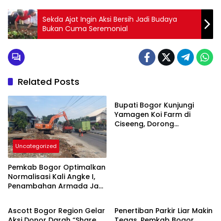
Sekda Ajat Ingin Aksi Bersih Jadi Budaya
Bukan Cuma Seremonial
Related Posts
Uncategorized
Bupati Bogor Kunjungi
Yamagen Koi Farm di
Ciseeng, Dorong
Penguatan Sektor
Perikanan Daerah
Uncategorized
Pemkab Bogor Optimalkan
Normalisasi Kali Angke I,
Penambahan Armada Jadi
Uncategorized
Uncategorized
Perhatian
Ascott Bogor Region Gelar
Penertiban Parkir Liar Makin
Aksi Donor Darah “Share
Tegas, Pemkab Bogor