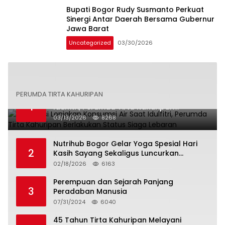
Bupati Bogor Rudy Susmanto Perkuat
Sinergi Antar Daerah Bersama Gubernur
Jawa Barat
Uncategorized
03/30/2026
PERUMDA TIRTA KAHURIPAN
Antisipasi Lonjakan Konsumsi Air Saat
1
Idulfitri, Perumda Tirta Kahuripan
Berlakukan Status Siaga Lebaran
03/13/2026
8268
Nutrihub Bogor Gelar Yoga Spesial Hari
2
Kasih Sayang Sekaligus Luncurkan
Tropicana Slim Beras Porang Golden Ube
02/18/2026
6163
Perempuan dan Sejarah Panjang
3
Peradaban Manusia
07/31/2024
6040
45 Tahun Tirta Kahuripan Melayani