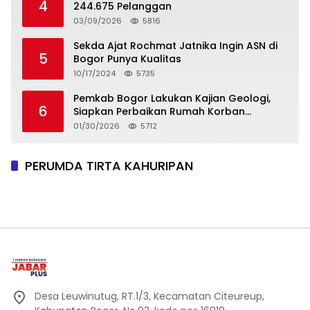
4
244.675 Pelanggan
03/09/2026
5816
Sekda Ajat Rochmat Jatnika Ingin ASN di
5
Bogor Punya Kualitas
10/17/2024
5735
Pemkab Bogor Lakukan Kajian Geologi,
6
Siapkan Perbaikan Rumah Korban
Pergeseran Tanah
01/30/2026
5712
PERUMDA TIRTA KAHURIPAN
Desa Leuwinutug, RT.1/3, Kecamatan Citeureup,