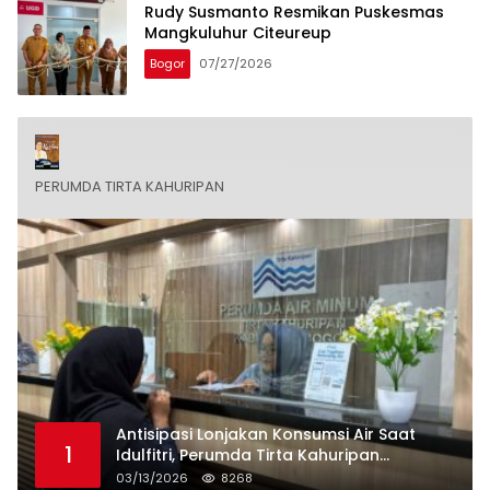
Rudy Susmanto Resmikan Puskesmas
Mangkuluhur Citeureup
Bogor
07/27/2026
PERUMDA TIRTA KAHURIPAN
Antisipasi Lonjakan Konsumsi Air Saat
1
Idulfitri, Perumda Tirta Kahuripan
Berlakukan Status Siaga Lebaran
03/13/2026
8268