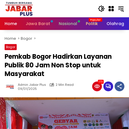
Skip
to
content
Home
Jawa Barat
Nasional
Politik
Olahraga
Home
Bogor
Bogor
Pemkab Bogor Hadirkan Layanan
Publik 80 Jam Non Stop untuk
Masyarakat
173
Admin Jabar Plus
2 Min Read
09/01/2025