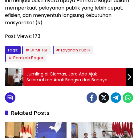
ini menjadi bukti nyata upaya Pemkab Bogor dalam
memperkuat pelayanan publik yang lebih cepat,
efisien, dan menyentuh langsung kebutuhan
masyarakat.(s)
Post Views:
173
Tags:
DPMPTSP
Layanan Publik
Pemkab Bogor
Jumling di Ciomas, Jaro Ade Ajak
Selamatkan Anak Bangsa dari Bahaya
Narkoba
Related Posts