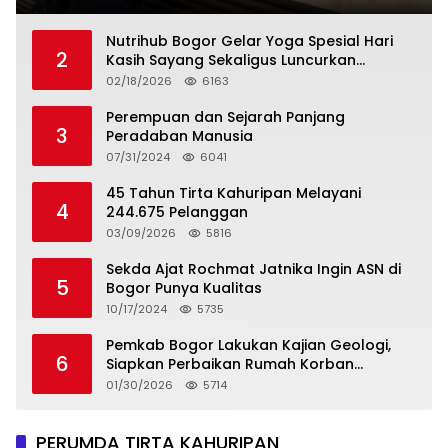
Nutrihub Bogor Gelar Yoga Spesial Hari
2
Kasih Sayang Sekaligus Luncurkan
Tropicana Slim Beras Porang Golden Ube
02/18/2026
6163
Perempuan dan Sejarah Panjang
3
Peradaban Manusia
07/31/2024
6041
45 Tahun Tirta Kahuripan Melayani
4
244.675 Pelanggan
03/09/2026
5816
Sekda Ajat Rochmat Jatnika Ingin ASN di
5
Bogor Punya Kualitas
10/17/2024
5735
Pemkab Bogor Lakukan Kajian Geologi,
6
Siapkan Perbaikan Rumah Korban
Pergeseran Tanah
01/30/2026
5714
PERUMDA TIRTA KAHURIPAN