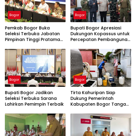
Bogor
Bogor
Pemkab Bogor Buka
Bupati Bogor Apresiasi
Seleksi Terbuka Jabatan
Dukungan Kopassus untuk
Pimpinan Tinggi Pratama
Percepatan Pembangunan
Tahun 2026
PSEL Galuga
Bogor
Bogor
Bupati Bogor Jadikan
Tirta Kahuripan Siap
Seleksi Terbuka Sarana
Dukung Pemerintah
Lahirkan Pemimpin Terbaik
Kabupaten Bogor Tangani
Dampak Kemarau