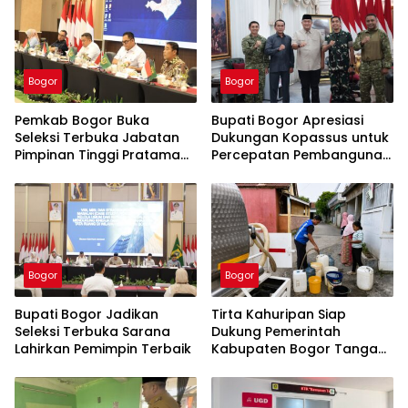
Bogor
Bogor
Pemkab Bogor Buka
Bupati Bogor Apresiasi
Seleksi Terbuka Jabatan
Dukungan Kopassus untuk
Pimpinan Tinggi Pratama
Percepatan Pembangunan
Tahun 2026
PSEL Galuga
Bogor
Bogor
Bupati Bogor Jadikan
Tirta Kahuripan Siap
Seleksi Terbuka Sarana
Dukung Pemerintah
Lahirkan Pemimpin Terbaik
Kabupaten Bogor Tangani
Dampak Kemarau