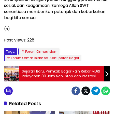
sosial, dan keagamaan. Semoga Allah SWT
senantiasa memberikan petunjuk dan keberkahan
bagi kita semua.
(s)
Post Views:
228
Tags:
Forum Ormas Islam
Forum Ormas Islam se-Kabupaten Bogor
Sejarah Baru, Pemkab Bogor Raih Rekor MURI
Pelayanan 80 Jam Non-Stop dan Prestasi
Nasional di Apkasi Otonomi Expo 2025
Related Posts