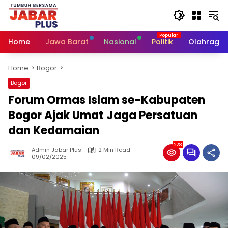
Skip
to
content
Home
Jawa Barat
Nasional
Politik
Olahraga
Home
Bogor
Bogor
Forum Ormas Islam se-Kabupaten
Bogor Ajak Umat Jaga Persatuan
dan Kedamaian
228
Admin Jabar Plus
2 Min Read
09/02/2025