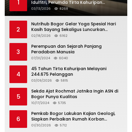
1
Idulfitri, Perumda Tirta Kahuripan
Berlakukan Status Siaga Lebaran
03/13/2026
8268
Nutrihub Bogor Gelar Yoga Spesial Hari
2
Kasih Sayang Sekaligus Luncurkan
Tropicana Slim Beras Porang Golden Ube
02/18/2026
6162
Perempuan dan Sejarah Panjang
3
Peradaban Manusia
07/31/2024
6040
45 Tahun Tirta Kahuripan Melayani
4
244.675 Pelanggan
03/09/2026
5815
Sekda Ajat Rochmat Jatnika Ingin ASN di
5
Bogor Punya Kualitas
10/17/2024
5735
Pemkab Bogor Lakukan Kajian Geologi,
6
Siapkan Perbaikan Rumah Korban
Pergeseran Tanah
01/30/2026
5712