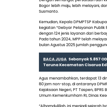
Bogor lebih maju, lebih melayani, 
Susmanto.
Kemudian, Kepala DPMPTSP Kabupat
kegiatan “Gebyar Pelayanan Publik 
dengan 124 jenis layanan dari berbag
Pada tahun 2024, MPP telah melay
bulan Agustus 2025 jumlah penggun
BACA JUGA
Sebanyak 5.857 OD
Taruna Kecamatan Cisarua Ed
Agus menambahkan, terdapat 13 dina
80 jam non-stop, di antaranya DPMP
Kejaksaan Negeri, PT Taspen, BPRS 
Umum Kemenkumham RI, Dinas Keseh
“Alhamdulillah, ini menjadi sejarah