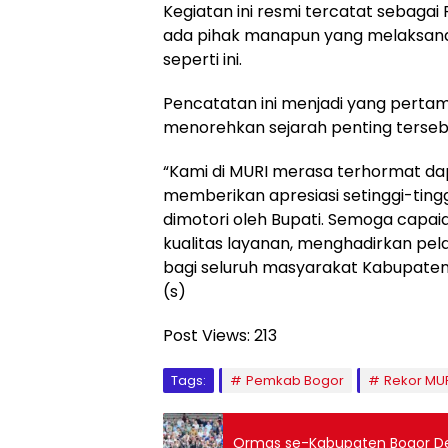
Kegiatan ini resmi tercatat sebag
ada pihak manapun yang melaksanak
seperti ini.
Pencatatan ini menjadi yang pertam
menorehkan sejarah penting terseb
“Kami di MURI merasa terhormat dap
memberikan apresiasi setinggi-tin
dimotori oleh Bupati. Semoga capaia
kualitas layanan, menghadirkan pe
bagi seluruh masyarakat Kabupaten
(s)
Post Views:
213
Tags:
Pemkab Bogor
Rekor MU
Ormas se-Kabupaten Bogor De