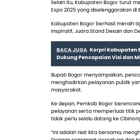
Selain itu, Kabupaten Bogor turut m
Expo 2025 yang diselenggarakan di B
Kabupaten Bogor berhasil meraih ti
Inspiratif, Juara Stand Desain dan
BACA JUGA
Korpri Kabupaten 
Dukung Pencapaian Visi dan Mi
Bupati Bogor menyampaikan, penca
menghadirkan pelayanan publik yang
masyarakat.
Ke depan, Pemkab Bogor berencana
pelayanan serta memperluas titik 
tidak perlu selalu datang ke Cibino
“Ini adalah niat kita bersama, men
Dengan semangat persatuan dan ke