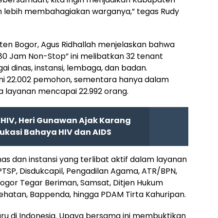
dan lebih membahagiakan warganya,” tegas Rudy
en Bogor, Agus Ridhallah menjelaskan bahwa
80 Jam Non-Stop” ini melibatkan 32 tenant
ai dinas, instansi, lembaga, dan badan.
ani 22.002 pemohon, sementara hanya dalam
a layanan mencapai 22.992 orang.
HIV, Heri Gunawan Ajak Karang
ukasi Bahaya HIV dan AIDS
s dan instansi yang terlibat aktif dalam layanan
TSP, Disdukcapil, Pengadilan Agama, ATR/BPN,
Bogor Tegar Beriman, Samsat, Ditjen Hukum
atan, Bappenda, hingga PDAM Tirta Kahuripan.
 baru di Indonesia. Upaya bersama ini membuktikan