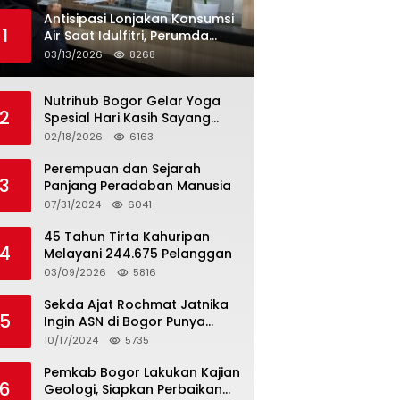
Antisipasi Lonjakan Konsumsi
1
Air Saat Idulfitri, Perumda
Tirta Kahuripan Berlakukan
03/13/2026
8268
Status Siaga Lebaran
Nutrihub Bogor Gelar Yoga
2
Spesial Hari Kasih Sayang
Sekaligus Luncurkan
02/18/2026
6163
Tropicana Slim Beras Porang
Golden Ube
Perempuan dan Sejarah
3
Panjang Peradaban Manusia
07/31/2024
6041
45 Tahun Tirta Kahuripan
4
Melayani 244.675 Pelanggan
03/09/2026
5816
Sekda Ajat Rochmat Jatnika
5
Ingin ASN di Bogor Punya
Kualitas
10/17/2024
5735
Pemkab Bogor Lakukan Kajian
6
Geologi, Siapkan Perbaikan