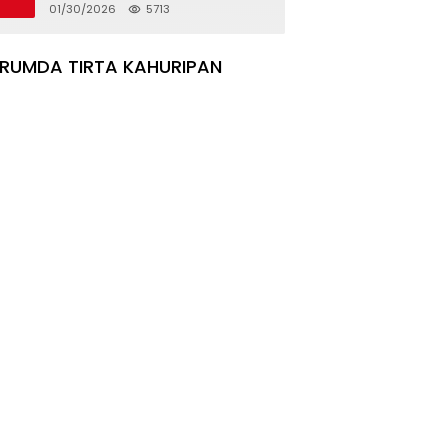
Rumah Korban Pergeseran
01/30/2026
5713
Tanah
ERUMDA TIRTA KAHURIPAN