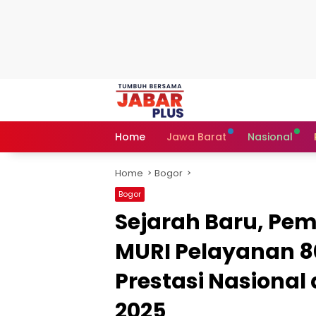
Skip
to
content
Home
Jawa Barat
Nasional
Home
Bogor
Bogor
Sejarah Baru, Pem
MURI Pelayanan 8
Prestasi Nasional
2025