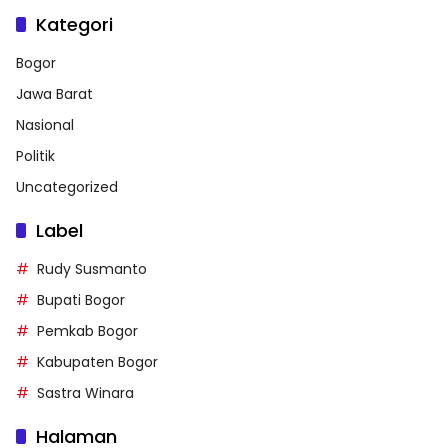
Kategori
Bogor
Jawa Barat
Nasional
Politik
Uncategorized
Label
Rudy Susmanto
Bupati Bogor
Pemkab Bogor
Kabupaten Bogor
Sastra Winara
Halaman