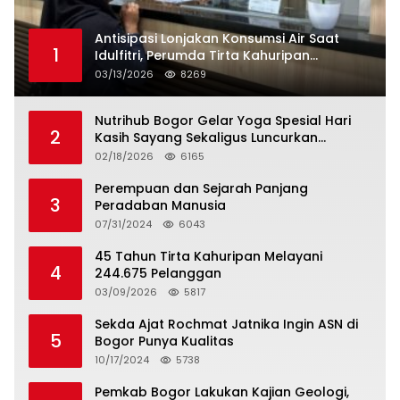
Antisipasi Lonjakan Konsumsi Air Saat
1
Idulfitri, Perumda Tirta Kahuripan
Berlakukan Status Siaga Lebaran
03/13/2026
8269
Nutrihub Bogor Gelar Yoga Spesial Hari
2
Kasih Sayang Sekaligus Luncurkan
Tropicana Slim Beras Porang Golden Ube
02/18/2026
6165
Perempuan dan Sejarah Panjang
3
Peradaban Manusia
07/31/2024
6043
45 Tahun Tirta Kahuripan Melayani
4
244.675 Pelanggan
03/09/2026
5817
Sekda Ajat Rochmat Jatnika Ingin ASN di
5
Bogor Punya Kualitas
10/17/2024
5738
Pemkab Bogor Lakukan Kajian Geologi,