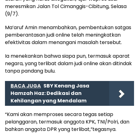
meresmikan Jalan Tol Cimanggis-Cibitung, Selasa
(9/7).
Ma’aruf Amin menambahkan, pembentukan satgas
pemberantasan judi online telah meningkatkan
efektivitas dalam menangani masalah tersebut.
Ia menekankan bahwa siapa pun, termasuk aparat
negara, yang terlibat dalam judi online akan ditindak
tanpa pandang bulu.
BACA JUGA
SBY Kenang Jasa
Hamzah Haz: Dedikasi dan
Kehilangan yang Mendalam
“Kami akan memproses secara tegas setiap
pelanggaran, termasuk anggota KPK, TNI/Polri, dan
bahkan anggota DPR yang terlibat,”tegasnya.