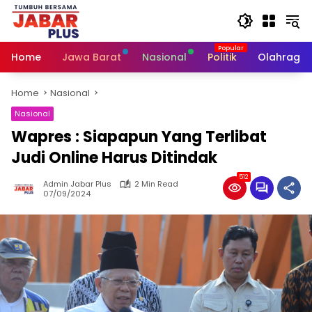
Skip
to
content
Home
Jawa Barat
Nasional
Politik
Olahraga
Home
Nasional
Nasional
Wapres : Siapapun Yang Terlibat
Judi Online Harus Ditindak
512
Admin Jabar Plus
2 Min Read
07/09/2024