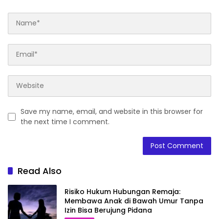
Save my name, email, and website in this browser for
the next time I comment.
Read Also
Risiko Hukum Hubungan Remaja:
Membawa Anak di Bawah Umur Tanpa
Izin Bisa Berujung Pidana