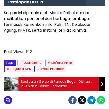
Persiapan HUT RI
Satgas ini dipimpin oleh Menko Polhukam dan
melibatkan personel dari berbagai lembaga,
termasuk Kemenkominfo, Polri, TNI, Kejaksaan
Agung, PPATK, serta instansi terkait lainnya.
Post Views:
512
Tags:
Judi Online
Ma'aruf Amin
Pegawai KPK
Wakil Presiden
Soal Jalan Gelap di Puncak Bogor, Dishub :
PJU Masih Dalam Perbaikan