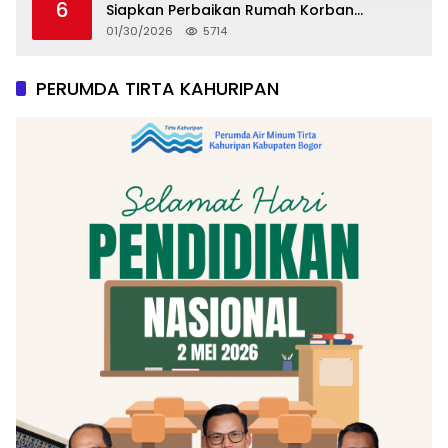
6
Siapkan Perbaikan Rumah Korban
Pergeseran Tanah
01/30/2026
5714
PERUMDA TIRTA KAHURIPAN