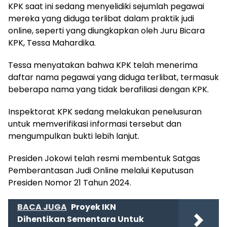
KPK saat ini sedang menyelidiki sejumlah pegawai
mereka yang diduga terlibat dalam praktik judi
online, seperti yang diungkapkan oleh Juru Bicara
KPK, Tessa Mahardika.
Tessa menyatakan bahwa KPK telah menerima
daftar nama pegawai yang diduga terlibat, termasuk
beberapa nama yang tidak berafiliasi dengan KPK.
Inspektorat KPK sedang melakukan penelusuran
untuk memverifikasi informasi tersebut dan
mengumpulkan bukti lebih lanjut.
Presiden Jokowi telah resmi membentuk Satgas
Pemberantasan Judi Online melalui Keputusan
Presiden Nomor 21 Tahun 2024.
BACA JUGA
Proyek IKN
Dihentikan Sementara Untuk