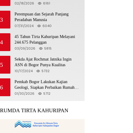
Luncurkan Tropicana Slim Beras
02/18/2026
6161
Porang Golden Ube
Perempuan dan Sejarah Panjang
3
Peradaban Manusia
07/31/2024
6040
45 Tahun Tirta Kahuripan Melayani
4
244.675 Pelanggan
03/09/2026
5815
Sekda Ajat Rochmat Jatnika Ingin
5
ASN di Bogor Punya Kualitas
10/17/2024
5732
Pemkab Bogor Lakukan Kajian
6
Geologi, Siapkan Perbaikan Rumah
Korban Pergeseran Tanah
01/30/2026
5712
ERUMDA TIRTA KAHURIPAN