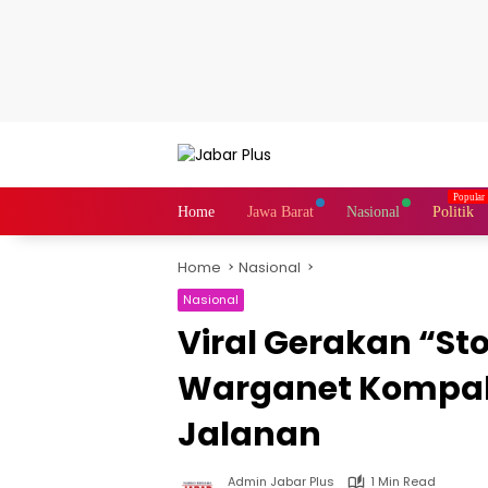
Skip
to
content
Home
Jawa Barat
Nasional
Politik
Home
Nasional
Nasional
Viral Gerakan “St
Warganet Kompak
Jalanan
Admin Jabar Plus
1 Min Read