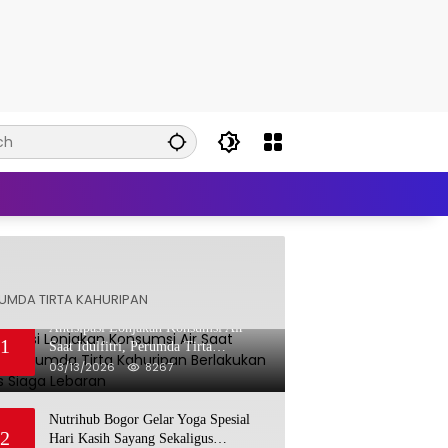
UMDA TIRTA KAHURIPAN
Antisipasi Lonjakan Konsumsi Air
1
Saat Idulfitri, Perumda Tirta
Kahuripan Berlakukan Status Siaga
03/13/2026
8267
Lebaran
Nutrihub Bogor Gelar Yoga Spesial
2
Hari Kasih Sayang Sekaligus