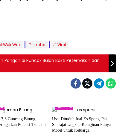
ot Wuk Wuk
strobo
Viral
n Pangan di Puncak Bulan Bakti Peternakan dan
al
Nasional
7,3 Guncang Bitung,
Usai Dituduh Jual Es Spons, Pak
ingatkan Potensi Tsunami
Sudrajat Ungkap Keinginan Punya
Mobil untuk Keluarga