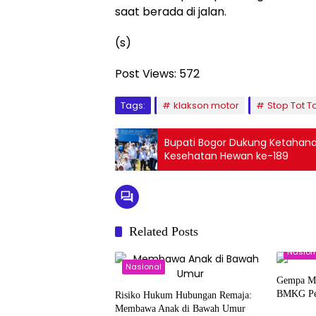
saat berada di jalan.
(s)
Post Views:
572
Tags:
klakson motor
Stop Tot T
Bupati Bogor Dukung Ketahana
Kesehatan Hewan ke-189
Related Posts
Nasion
Nasional
Gempa M 
BMKG Per
Risiko Hukum Hubungan Remaja:
Membawa Anak di Bawah Umur