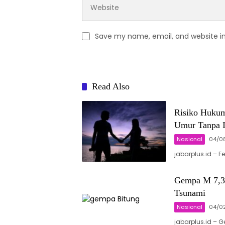
Save my name, email, and website in
Read Also
Risiko Huku
Umur Tanpa I
Nasional
04/0
jabarplus.id 
Gempa M 7,3
Tsunami
Nasional
04/0
jabarplus.id –