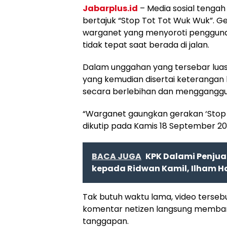
Jabarplus.id
– Media sosial tenga
bertajuk “Stop Tot Tot Wuk Wuk”. G
warganet yang menyoroti pengguna
tidak tepat saat berada di jalan.
Dalam unggahan yang tersebar luas, 
yang kemudian disertai keterangan
secara berlebihan dan mengganggu
“Warganet gaungkan gerakan ‘Stop T
dikutip pada Kamis 18 September 20
BACA JUGA
KPK Dalami Penjual
kepada Ridwan Kamil, Ilham Ha
Tak butuh waktu lama, video terseb
komentar netizen langsung memban
tanggapan.