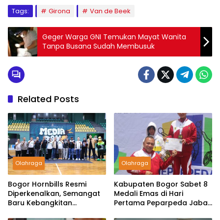
Tags:
Girona
Van de Beek
Geger Warga GNI Temukan Mayat Wanita
Tanpa Busana Sudah Membusuk
Related Posts
Olahraga
Olahraga
Bogor Hornbills Resmi
Kabupaten Bogor Sabet 8
Diperkenalkan, Semangat
Medali Emas di Hari
Baru Kebangkitan
Pertama Peparpeda Jabar
Olahraga Basket di
IV 2025