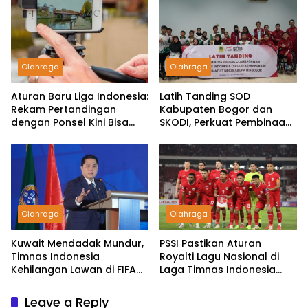
Kabupaten Bogor
Olahraga
Olahraga
Aturan Baru Liga Indonesia:
Latih Tanding SOD
Rekam Pertandingan
Kabupaten Bogor dan
dengan Ponsel Kini Bisa
SKODI, Perkuat Pembinaan
Kena Sanksi
Atlet Disabilitas
Olahraga
Olahraga
Kuwait Mendadak Mundur,
PSSI Pastikan Aturan
Timnas Indonesia
Royalti Lagu Nasional di
Kehilangan Lawan di FIFA
Laga Timnas Indonesia
Matchday September 2025
Akan Dihapus
Leave a Reply