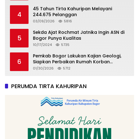
45 Tahun Tirta Kahuripan Melayani
4
244.675 Pelanggan
03/09/2026
5816
Sekda Ajat Rochmat Jatnika Ingin ASN di
5
Bogor Punya Kualitas
10/17/2024
5735
Pemkab Bogor Lakukan Kajian Geologi,
6
Siapkan Perbaikan Rumah Korban
Pergeseran Tanah
01/30/2026
5712
PERUMDA TIRTA KAHURIPAN