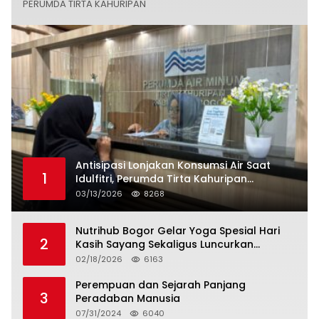
PERUMDA TIRTA KAHURIPAN
Antisipasi Lonjakan Konsumsi Air Saat
1
Idulfitri, Perumda Tirta Kahuripan
Berlakukan Status Siaga Lebaran
03/13/2026
8268
Nutrihub Bogor Gelar Yoga Spesial Hari
2
Kasih Sayang Sekaligus Luncurkan
Tropicana Slim Beras Porang Golden Ube
02/18/2026
6163
Perempuan dan Sejarah Panjang
3
Peradaban Manusia
07/31/2024
6040