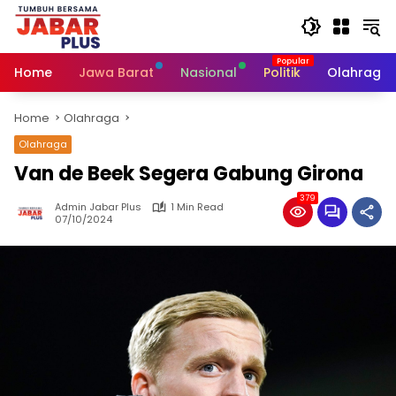
Skip
to
content
Home
Jawa Barat
Nasional
Politik
Olahraga
Home
Olahraga
Olahraga
Van de Beek Segera Gabung Girona
379
Admin Jabar Plus
1 Min Read
07/10/2024