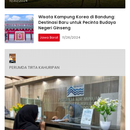
Tanah Priangan
11/30/2024
Wisata Kampung Korea di Bandung:
Destinasi Baru untuk Pecinta Budaya
Negeri Ginseng
Jawa Barat
11/26/2024
PERUMDA TIRTA KAHURIPAN