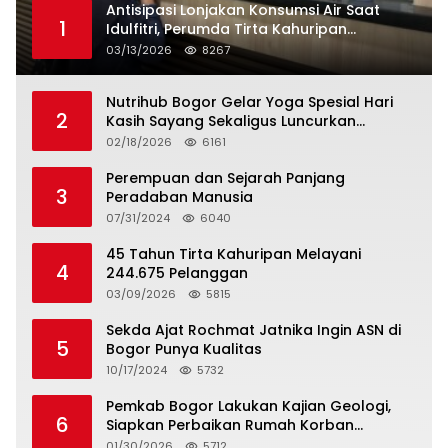
Antisipasi Lonjakan Konsumsi Air Saat
1
Idulfitri, Perumda Tirta Kahuripan
Berlakukan Status Siaga Lebaran
03/13/2026
8267
Nutrihub Bogor Gelar Yoga Spesial Hari
2
Kasih Sayang Sekaligus Luncurkan
Tropicana Slim Beras Porang Golden Ube
02/18/2026
6161
Perempuan dan Sejarah Panjang
3
Peradaban Manusia
07/31/2024
6040
45 Tahun Tirta Kahuripan Melayani
4
244.675 Pelanggan
03/09/2026
5815
Sekda Ajat Rochmat Jatnika Ingin ASN di
5
Bogor Punya Kualitas
10/17/2024
5732
Pemkab Bogor Lakukan Kajian Geologi,
6
Siapkan Perbaikan Rumah Korban
Pergeseran Tanah
01/30/2026
5712