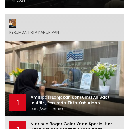
11/11/2024
PERUMDA TIRTA KAHURIPAN
Antisipasi Lonjakan Konsumsi Air Saat
1
Idulfitri, Perumda Tirta Kahuripan
Berlakukan Status Siaga Lebaran
03/13/2026
8269
Nutrihub Bogor Gelar Yoga Spesial Hari