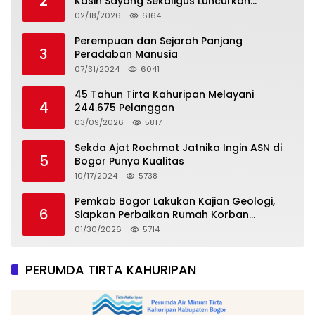
2
Kasih Sayang Sekaligus Luncurkan
Tropicana Slim Beras Porang Golden Ube
02/18/2026
6164
Perempuan dan Sejarah Panjang
3
Peradaban Manusia
07/31/2024
6041
45 Tahun Tirta Kahuripan Melayani
4
244.675 Pelanggan
03/09/2026
5817
Sekda Ajat Rochmat Jatnika Ingin ASN di
5
Bogor Punya Kualitas
10/17/2024
5738
Pemkab Bogor Lakukan Kajian Geologi,
6
Siapkan Perbaikan Rumah Korban
Pergeseran Tanah
01/30/2026
5714
PERUMDA TIRTA KAHURIPAN