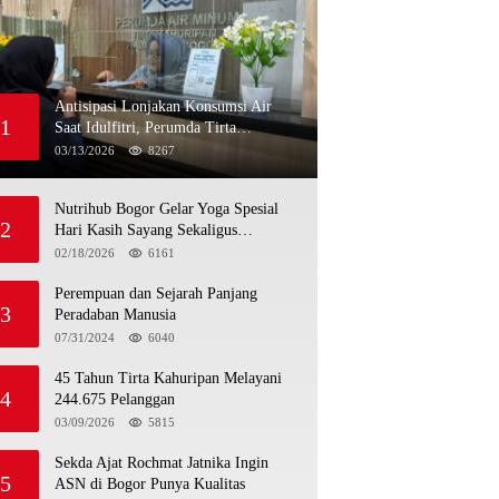
Antisipasi Lonjakan Konsumsi Air
1
Saat Idulfitri, Perumda Tirta
Kahuripan Berlakukan Status Siaga
03/13/2026
8267
Lebaran
Nutrihub Bogor Gelar Yoga Spesial
2
Hari Kasih Sayang Sekaligus
Luncurkan Tropicana Slim Beras
02/18/2026
6161
Porang Golden Ube
Perempuan dan Sejarah Panjang
3
Peradaban Manusia
07/31/2024
6040
45 Tahun Tirta Kahuripan Melayani
4
244.675 Pelanggan
03/09/2026
5815
Sekda Ajat Rochmat Jatnika Ingin
5
ASN di Bogor Punya Kualitas