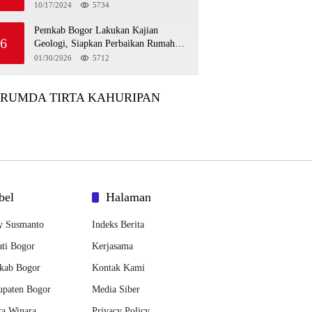
10/17/2024
5734
Pemkab Bogor Lakukan Kajian
6
Geologi, Siapkan Perbaikan Rumah
Korban Pergeseran Tanah
01/30/2026
5712
ERUMDA TIRTA KAHURIPAN
bel
Halaman
y Susmanto
Indeks Berita
ti Bogor
Kerjasama
kab Bogor
Kontak Kami
upaten Bogor
Media Siber
ra Winara
Privacy Policy