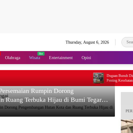
Thursday, August 6, 2026
Olahraga
Wisata
Entertainment
Opini
Dugaan Bunuh Diri Calon
Penting Kesehatan Mental
Berbasis Disiplin
 Persemaian Rumpin Dorong
ngai
n Ruang Terbuka Hijau di Bumi Tegar
PER