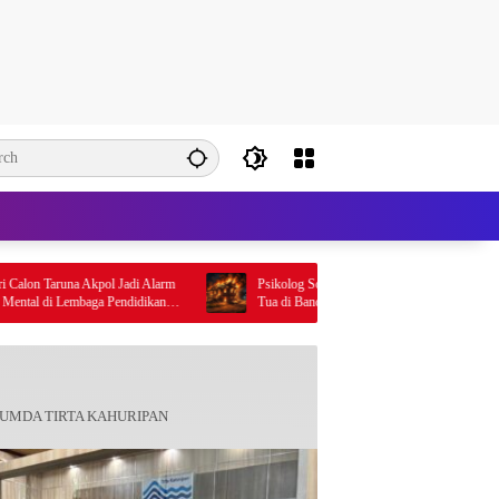
 Taruna Akpol Jadi Alarm
Psikolog Soroti Dugaan Pembakaran Rumah Orang
 di Lembaga Pendidikan
Tua di Bandung, Ledakan Emosi Diduga Jadi Pemic
UMDA TIRTA KAHURIPAN