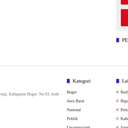
P
Kategori
La
Bogor
Rud
reup, Kabupaten Bogor. No.93, kode
Jawa Barat
Bupa
Nasional
Pem
Politik
Kab
Uncategorized
Sast