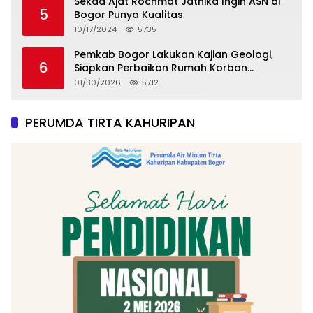
Sekda Ajat Rochmat Jatnika Ingin ASN di
5
Bogor Punya Kualitas
10/17/2024
5735
Pemkab Bogor Lakukan Kajian Geologi,
6
Siapkan Perbaikan Rumah Korban
Pergeseran Tanah
01/30/2026
5712
PERUMDA TIRTA KAHURIPAN