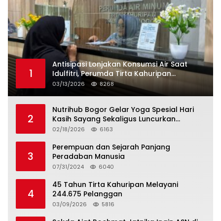
Antisipasi Lonjakan Konsumsi Air Saat
1
Idulfitri, Perumda Tirta Kahuripan
Berlakukan Status Siaga Lebaran
03/13/2026
8268
Nutrihub Bogor Gelar Yoga Spesial Hari
2
Kasih Sayang Sekaligus Luncurkan
Tropicana Slim Beras Porang Golden Ube
02/18/2026
6163
Perempuan dan Sejarah Panjang
3
Peradaban Manusia
07/31/2024
6040
45 Tahun Tirta Kahuripan Melayani
4
244.675 Pelanggan
03/09/2026
5816