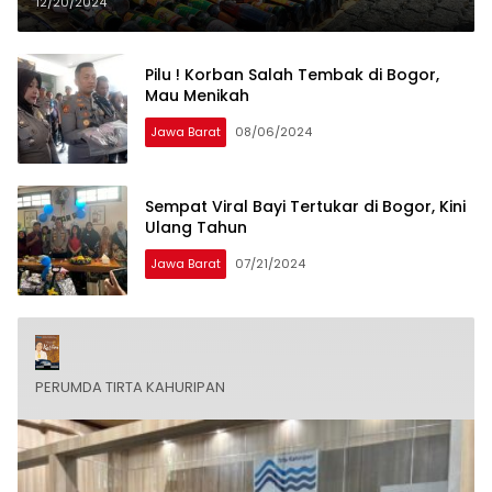
Kriminalitas Tetap Rendah
12/20/2024
Pilu ! Korban Salah Tembak di Bogor,
Mau Menikah
Jawa Barat
08/06/2024
Sempat Viral Bayi Tertukar di Bogor, Kini
Ulang Tahun
Jawa Barat
07/21/2024
PERUMDA TIRTA KAHURIPAN