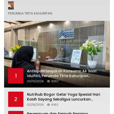
PERUMDA TIRTA KAHURIPAN
Antisipasi Lonjakan Konsumsi Air Saat
1
Idulfitri, Perumda Tirta Kahuripan
Berlakukan Status Siaga Lebaran
03/13/2026
8267
Nutrihub Bogor Gelar Yoga Spesial Hari
2
Kasih Sayang Sekaligus Luncurkan
Tropicana Slim Beras Porang Golden Ube
02/18/2026
6162
Perempuan dan Sejarah Panjang