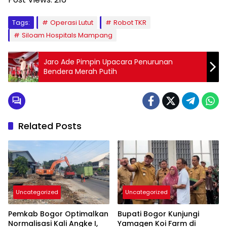
Tags:
Operasi Lutut
Robot TKR
Siloam Hospitals Mampang
Jaro Ade Pimpin Upacara Penurunan
Bendera Merah Putih
Related Posts
Uncategorized
Uncategorized
Pemkab Bogor Optimalkan
Bupati Bogor Kunjungi
Normalisasi Kali Angke I,
Yamagen Koi Farm di