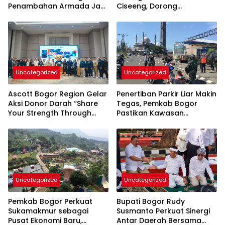
Penambahan Armada Jadi
Ciseeng, Dorong
Perhatian
Penguatan Sektor
Perikanan Daerah
Uncategorized
Uncategorized
Ascott Bogor Region Gelar
Penertiban Parkir Liar Makin
Aksi Donor Darah “Share
Tegas, Pemkab Bogor
Your Strength Through
Pastikan Kawasan
Blood Donation” Bersama
Pakansari Tertib Total
PMI Kabupaten Bogor
Uncategorized
Uncategorized
Pemkab Bogor Perkuat
Bupati Bogor Rudy
Sukamakmur sebagai
Susmanto Perkuat Sinergi
Pusat Ekonomi Baru,
Antar Daerah Bersama