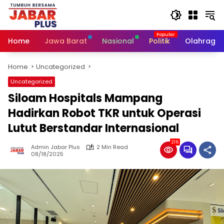
Skip
to
content
Home
Jawa Barat
Nasional
Politik
Olahraga
Home
Uncategorized
Uncategorized
Siloam Hospitals Mampang
Hadirkan Robot TKR untuk Operasi
Lutut Berstandar Internasional
216
Admin Jabar Plus
2 Min Read
08/18/2025