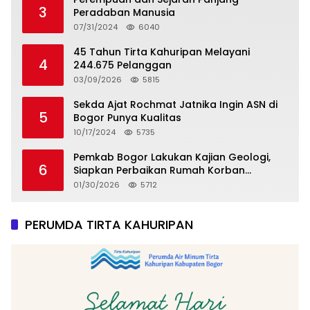
3
Peradaban Manusia
07/31/2024
6040
45 Tahun Tirta Kahuripan Melayani
4
244.675 Pelanggan
03/09/2026
5815
Sekda Ajat Rochmat Jatnika Ingin ASN di
5
Bogor Punya Kualitas
10/17/2024
5735
Pemkab Bogor Lakukan Kajian Geologi,
6
Siapkan Perbaikan Rumah Korban
Pergeseran Tanah
01/30/2026
5712
PERUMDA TIRTA KAHURIPAN