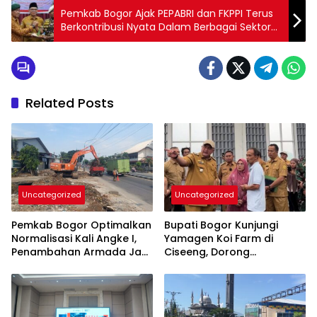
Pemkab Bogor Ajak PEPABRI dan FKPPI Terus
Berkontribusi Nyata Dalam Berbagai Sektor
Pembangunan
Related Posts
Uncategorized
Uncategorized
Pemkab Bogor Optimalkan
Bupati Bogor Kunjungi
Normalisasi Kali Angke I,
Yamagen Koi Farm di
Penambahan Armada Jadi
Ciseeng, Dorong
Perhatian
Penguatan Sektor
Perikanan Daerah