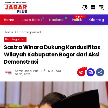
Skip
to
content
Home
Jawa Barat
Nasional
Politik
Olahraga
Home
Uncategorized
Uncategorized
Sastra Winara Dukung Kondusifitas
Wilayah Kabupaten Bogor dari Aksi
Demonstrasi
105
Admin Jabar Plus
1 Min Read
09/15/2025