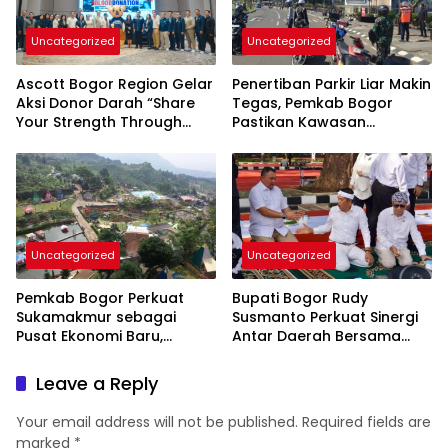
Uncategorized
Uncategorized
Ascott Bogor Region Gelar
Penertiban Parkir Liar Makin
Aksi Donor Darah “Share
Tegas, Pemkab Bogor
Your Strength Through
Pastikan Kawasan
Blood Donation” Bersama
Pakansari Tertib Total
PMI Kabupaten Bogor
Uncategorized
Uncategorized
Pemkab Bogor Perkuat
Bupati Bogor Rudy
Sukamakmur sebagai
Susmanto Perkuat Sinergi
Pusat Ekonomi Baru,
Antar Daerah Bersama
Dorong Percepatan CDOB
Gubernur Jawa Barat
Bogor Timur
Leave a Reply
Your email address will not be published.
Required fields are
marked
*