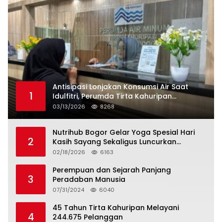
Antisipasi Lonjakan Konsumsi Air Saat
1
Idulfitri, Perumda Tirta Kahuripan
Berlakukan Status Siaga Lebaran
03/13/2026
8268
Nutrihub Bogor Gelar Yoga Spesial Hari
2
Kasih Sayang Sekaligus Luncurkan
Tropicana Slim Beras Porang Golden Ube
02/18/2026
6163
Perempuan dan Sejarah Panjang
3
Peradaban Manusia
07/31/2024
6040
45 Tahun Tirta Kahuripan Melayani
4
244.675 Pelanggan