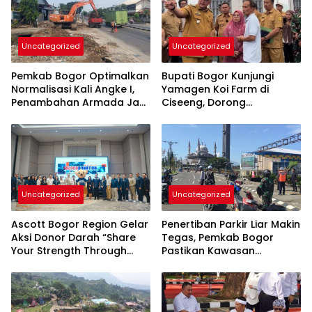
Uncategorized
Uncategorized
Pemkab Bogor Optimalkan
Bupati Bogor Kunjungi
Normalisasi Kali Angke I,
Yamagen Koi Farm di
Penambahan Armada Jadi
Ciseeng, Dorong
Perhatian
Penguatan Sektor
Perikanan Daerah
Uncategorized
Uncategorized
Ascott Bogor Region Gelar
Penertiban Parkir Liar Makin
Aksi Donor Darah “Share
Tegas, Pemkab Bogor
Your Strength Through
Pastikan Kawasan
Blood Donation” Bersama
Pakansari Tertib Total
PMI Kabupaten Bogor