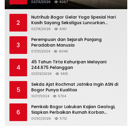
Berlakukan Status Siaga Lebaran
03/13/2026
8267
Nutrihub Bogor Gelar Yoga Spesial Hari
2
Kasih Sayang Sekaligus Luncurkan
Tropicana Slim Beras Porang Golden Ube
02/18/2026
6161
Perempuan dan Sejarah Panjang
3
Peradaban Manusia
07/31/2024
6040
45 Tahun Tirta Kahuripan Melayani
4
244.675 Pelanggan
03/09/2026
5815
Sekda Ajat Rochmat Jatnika Ingin ASN di
5
Bogor Punya Kualitas
10/17/2024
5734
Pemkab Bogor Lakukan Kajian Geologi,
6
Siapkan Perbaikan Rumah Korban
Pergeseran Tanah
01/30/2026
5712