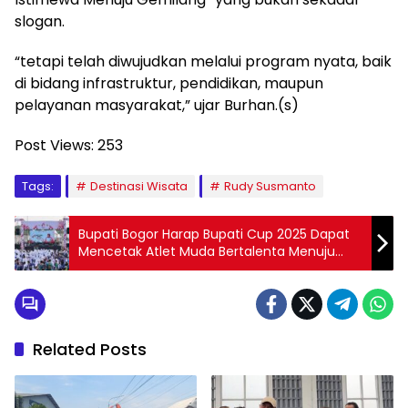
slogan.
“tetapi telah diwujudkan melalui program nyata, baik
di bidang infrastruktur, pendidikan, maupun
pelayanan masyarakat,” ujar Burhan.(s)
Post Views:
253
Tags:
Destinasi Wisata
Rudy Susmanto
Bupati Bogor Harap Bupati Cup 2025 Dapat
Mencetak Atlet Muda Bertalenta Menuju
POPDA 2025
Related Posts