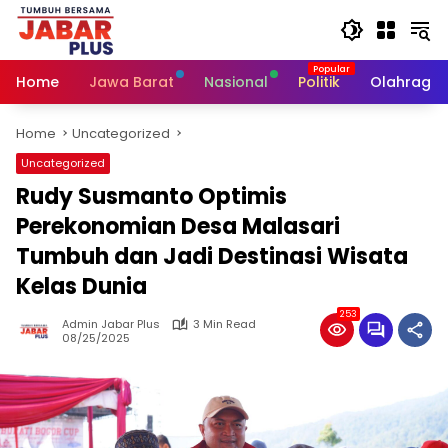
Skip
to
content
Home
Jawa Barat
Nasional
Politik
Olahraga
Home
Uncategorized
Uncategorized
Rudy Susmanto Optimis
Perekonomian Desa Malasari
Tumbuh dan Jadi Destinasi Wisata
Kelas Dunia
253
Admin Jabar Plus
3 Min Read
08/25/2025