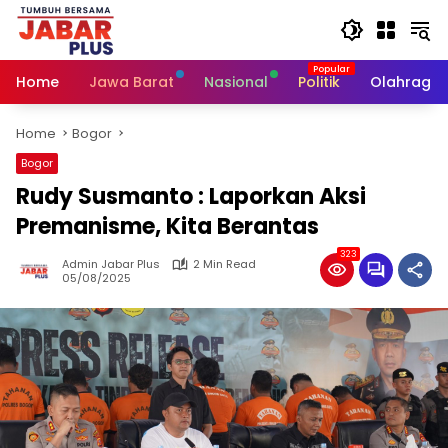
Skip
to
content
Home
Jawa Barat
Nasional
Politik
Olahraga
Home
Bogor
Bogor
Rudy Susmanto : Laporkan Aksi
Premanisme, Kita Berantas
323
Admin Jabar Plus
2 Min Read
05/08/2025