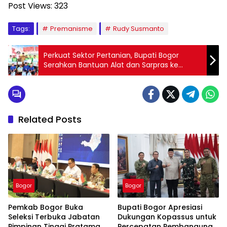
Post Views:
323
Tags:
Premanisme
Rudy Susmanto
Perkuat Sektor Pertanian, Bupati Bogor
Serahkan Bantuan Alat dan Sarpras ke
Petani di Leuwisadeng
Related Posts
Bogor
Bogor
Pemkab Bogor Buka
Bupati Bogor Apresiasi
Seleksi Terbuka Jabatan
Dukungan Kopassus untuk
Pimpinan Tinggi Pratama
Percepatan Pembangunan