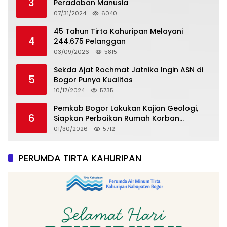
3
Peradaban Manusia
07/31/2024
6040
45 Tahun Tirta Kahuripan Melayani
4
244.675 Pelanggan
03/09/2026
5815
Sekda Ajat Rochmat Jatnika Ingin ASN di
5
Bogor Punya Kualitas
10/17/2024
5735
Pemkab Bogor Lakukan Kajian Geologi,
6
Siapkan Perbaikan Rumah Korban
Pergeseran Tanah
01/30/2026
5712
PERUMDA TIRTA KAHURIPAN