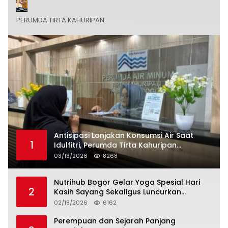
PERUMDA TIRTA KAHURIPAN
Antisipasi Lonjakan Konsumsi Air Saat
1
Idulfitri, Perumda Tirta Kahuripan
Berlakukan Status Siaga Lebaran
03/13/2026
8268
Nutrihub Bogor Gelar Yoga Spesial Hari
2
Kasih Sayang Sekaligus Luncurkan
Tropicana Slim Beras Porang Golden Ube
02/18/2026
6162
Perempuan dan Sejarah Panjang