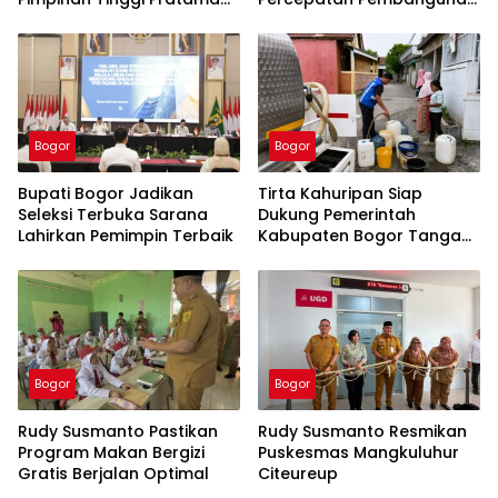
Tahun 2026
PSEL Galuga
Bogor
Bogor
Bupati Bogor Jadikan
Tirta Kahuripan Siap
Seleksi Terbuka Sarana
Dukung Pemerintah
Lahirkan Pemimpin Terbaik
Kabupaten Bogor Tangani
Dampak Kemarau
Bogor
Bogor
Rudy Susmanto Pastikan
Rudy Susmanto Resmikan
Program Makan Bergizi
Puskesmas Mangkuluhur
Gratis Berjalan Optimal
Citeureup