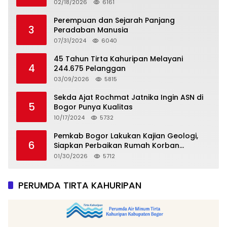
Tropicana Slim Beras Porang Golden Ube
02/18/2026
6161
Perempuan dan Sejarah Panjang
3
Peradaban Manusia
07/31/2024
6040
45 Tahun Tirta Kahuripan Melayani
4
244.675 Pelanggan
03/09/2026
5815
Sekda Ajat Rochmat Jatnika Ingin ASN di
5
Bogor Punya Kualitas
10/17/2024
5732
Pemkab Bogor Lakukan Kajian Geologi,
6
Siapkan Perbaikan Rumah Korban
Pergeseran Tanah
01/30/2026
5712
PERUMDA TIRTA KAHURIPAN