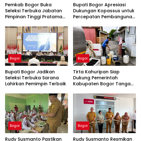
Pemkab Bogor Buka
Bupati Bogor Apresiasi
Seleksi Terbuka Jabatan
Dukungan Kopassus untuk
Pimpinan Tinggi Pratama
Percepatan Pembangunan
Tahun 2026
PSEL Galuga
Bogor
Bogor
Bupati Bogor Jadikan
Tirta Kahuripan Siap
Seleksi Terbuka Sarana
Dukung Pemerintah
Lahirkan Pemimpin Terbaik
Kabupaten Bogor Tangani
Dampak Kemarau
Bogor
Bogor
Rudy Susmanto Pastikan
Rudy Susmanto Resmikan