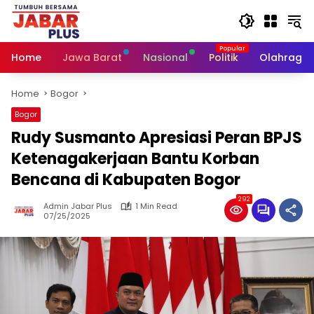
Skip
to
content
Home
Jawa Barat
Nasional
Politik
Olahraga
Home
Bogor
Bogor
Rudy Susmanto Apresiasi Peran BPJS
Ketenagakerjaan Bantu Korban
Bencana di Kabupaten Bogor
292
Admin Jabar Plus
1 Min Read
07/25/2025