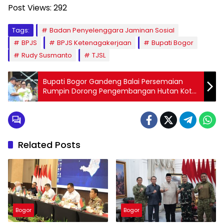
Post Views:
292
Tags:
Badan Penyelenggara Jaminan Sosial
BPJS
BPJS Ketenagakerjaan
Bupati Bogor
Rudy Susmanto
TJSL
Bupati Bogor Gandeng Balai Persemaian
Rumpin Dorong Pengembangan Hutan Kota
dan Ruang Terbuka Hijau di Bumi Tegar
Beriman
Related Posts
Bogor
Bogor