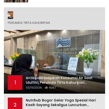
PERUMDA TIRTA KAHURIPAN
Antisipasi Lonjakan Konsumsi Air Saat
1
Idulfitri, Perumda Tirta Kahuripan
Berlakukan Status Siaga Lebaran
03/13/2026
8267
Nutrihub Bogor Gelar Yoga Spesial Hari
2
Kasih Sayang Sekaligus Luncurkan