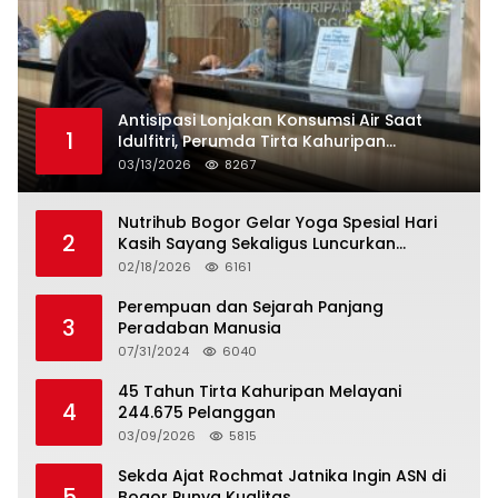
Antisipasi Lonjakan Konsumsi Air Saat
1
Idulfitri, Perumda Tirta Kahuripan
Berlakukan Status Siaga Lebaran
03/13/2026
8267
Nutrihub Bogor Gelar Yoga Spesial Hari
2
Kasih Sayang Sekaligus Luncurkan
Tropicana Slim Beras Porang Golden Ube
02/18/2026
6161
Perempuan dan Sejarah Panjang
3
Peradaban Manusia
07/31/2024
6040
45 Tahun Tirta Kahuripan Melayani
4
244.675 Pelanggan
03/09/2026
5815
Sekda Ajat Rochmat Jatnika Ingin ASN di
5
Bogor Punya Kualitas