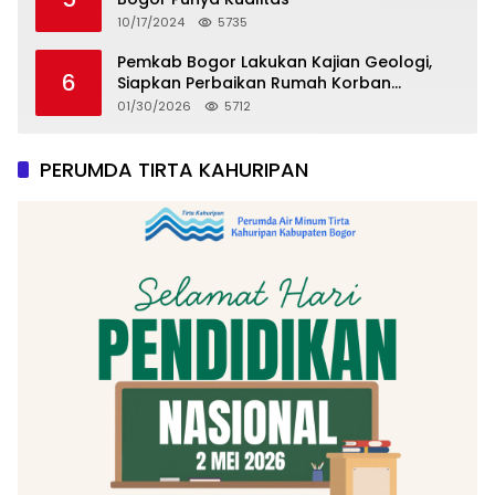
10/17/2024
5735
Pemkab Bogor Lakukan Kajian Geologi,
6
Siapkan Perbaikan Rumah Korban
Pergeseran Tanah
01/30/2026
5712
PERUMDA TIRTA KAHURIPAN