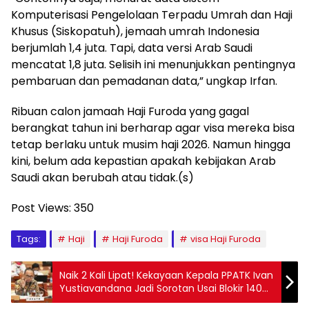
Komputerisasi Pengelolaan Terpadu Umrah dan Haji
Khusus (Siskopatuh), jemaah umrah Indonesia
berjumlah 1,4 juta. Tapi, data versi Arab Saudi
mencatat 1,8 juta. Selisih ini menunjukkan pentingnya
pembaruan dan pemadanan data,” ungkap Irfan.
Ribuan calon jamaah Haji Furoda yang gagal
berangkat tahun ini berharap agar visa mereka bisa
tetap berlaku untuk musim haji 2026. Namun hingga
kini, belum ada kepastian apakah kebijakan Arab
Saudi akan berubah atau tidak.(s)
Post Views:
350
Tags:
Haji
Haji Furoda
visa Haji Furoda
Naik 2 Kali Lipat! Kekayaan Kepala PPATK Ivan
Yustiavandana Jadi Sorotan Usai Blokir 140
Ribu Rekening