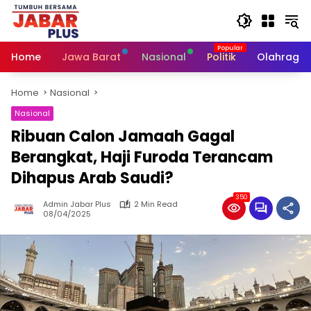
Skip
to
content
Home
Jawa Barat
Nasional
Politik
Olahraga
Home
Nasional
Nasional
Ribuan Calon Jamaah Gagal
Berangkat, Haji Furoda Terancam
Dihapus Arab Saudi?
350
Admin Jabar Plus
2 Min Read
08/04/2025