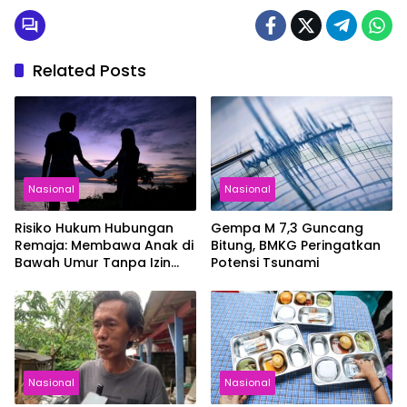
Related Posts
Nasional
Nasional
Risiko Hukum Hubungan
Gempa M 7,3 Guncang
Remaja: Membawa Anak di
Bitung, BMKG Peringatkan
Bawah Umur Tanpa Izin
Potensi Tsunami
Bisa Berujung Pidana
Nasional
Nasional