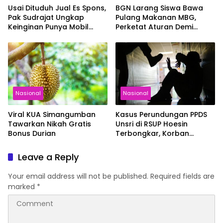
Usai Dituduh Jual Es Spons,
BGN Larang Siswa Bawa
Pak Sudrajat Ungkap
Pulang Makanan MBG,
Keinginan Punya Mobil
Perketat Aturan Demi
untuk Keluarga
Keamanan Pangan Anak
Nasional
Nasional
Viral KUA Simangumban
Kasus Perundungan PPDS
Tawarkan Nikah Gratis
Unsri di RSUP Hoesin
Bonus Durian
Terbongkar, Korban
Diminta Setoran Rp15 Juta
per Bulan
Leave a Reply
Your email address will not be published.
Required fields are
marked
*