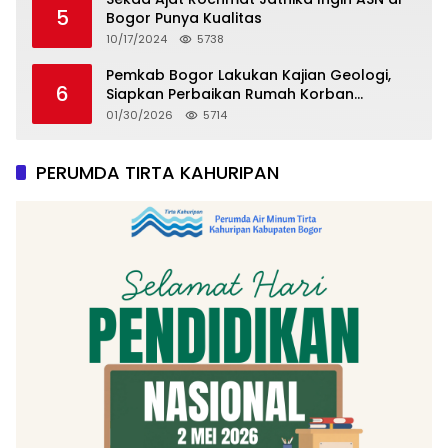
5
Bogor Punya Kualitas
10/17/2024
5738
Pemkab Bogor Lakukan Kajian Geologi,
6
Siapkan Perbaikan Rumah Korban
Pergeseran Tanah
01/30/2026
5714
PERUMDA TIRTA KAHURIPAN