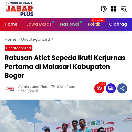
Skip
to
content
Home
Jawa Barat
Nasional
Politik
Olahraga
Home
Uncategorized
Uncategorized
Ratusan Atlet Sepeda Ikuti Kerjurnas
Pertama di Malasari Kabupaten
Bogor
307
Admin Jabar Plus
2 Min Read
08/24/2025