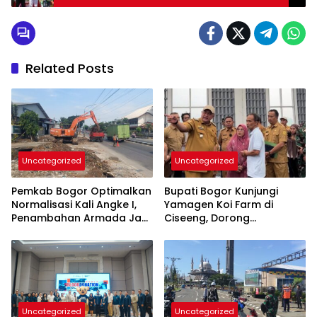
Kelestarian Alam
Related Posts
Uncategorized
Uncategorized
Pemkab Bogor Optimalkan
Bupati Bogor Kunjungi
Normalisasi Kali Angke I,
Yamagen Koi Farm di
Penambahan Armada Jadi
Ciseeng, Dorong
Perhatian
Penguatan Sektor
Perikanan Daerah
Uncategorized
Uncategorized