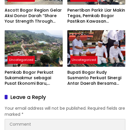
Ascott Bogor Region Gelar
Penertiban Parkir Liar Makin
Aksi Donor Darah “Share
Tegas, Pemkab Bogor
Your Strength Through
Pastikan Kawasan
Blood Donation” Bersama
Pakansari Tertib Total
PMI Kabupaten Bogor
Uncategorized
Uncategorized
Pemkab Bogor Perkuat
Bupati Bogor Rudy
Sukamakmur sebagai
Susmanto Perkuat Sinergi
Pusat Ekonomi Baru,
Antar Daerah Bersama
Dorong Percepatan CDOB
Gubernur Jawa Barat
Bogor Timur
Leave a Reply
Your email address will not be published.
Required fields are
marked
*