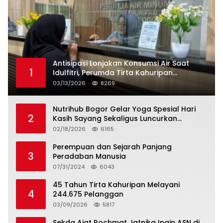
Antisipasi Lonjakan Konsumsi Air Saat
1
Idulfitri, Perumda Tirta Kahuripan
Berlakukan Status Siaga Lebaran
03/13/2026
8269
Nutrihub Bogor Gelar Yoga Spesial Hari
2
Kasih Sayang Sekaligus Luncurkan
Tropicana Slim Beras Porang Golden Ube
02/18/2026
6165
Perempuan dan Sejarah Panjang
3
Peradaban Manusia
07/31/2024
6043
45 Tahun Tirta Kahuripan Melayani
4
244.675 Pelanggan
03/09/2026
5817
Sekda Ajat Rochmat Jatnika Ingin ASN di