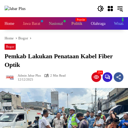
Skip
to
content
Home
Jawa Barat
Nasional
Politik
Olahraga
Wisata
Home
Bogor
Bogor
Pemkab Lakukan Penataan Kabel Fiber
Optik
294
Admin Jabar Plus
2 Min Read
12/12/2025