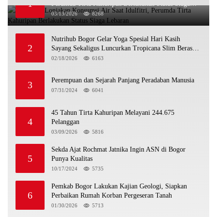
1
Perumda Tirta Kahuripan Berlakukan Status Siaga
Lebaran
03/13/2026
8268
Nutrihub Bogor Gelar Yoga Spesial Hari Kasih
2
Sayang Sekaligus Luncurkan Tropicana Slim Beras
Porang Golden Ube
02/18/2026
6163
Perempuan dan Sejarah Panjang Peradaban Manusia
3
07/31/2024
6041
45 Tahun Tirta Kahuripan Melayani 244.675
4
Pelanggan
03/09/2026
5816
Sekda Ajat Rochmat Jatnika Ingin ASN di Bogor
5
Punya Kualitas
10/17/2024
5735
Pemkab Bogor Lakukan Kajian Geologi, Siapkan
6
Perbaikan Rumah Korban Pergeseran Tanah
01/30/2026
5713