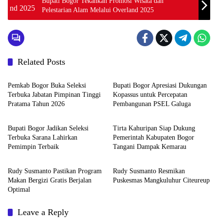
Bupati Bogor Tekankan Promosi Wisata dan
Pelestarian Alam Melalui Overland 2025
Related Posts
Bogor
Bogor
Pemkab Bogor Buka Seleksi
Bupati Bogor Apresiasi Dukungan
Terbuka Jabatan Pimpinan Tinggi
Kopassus untuk Percepatan
Pratama Tahun 2026
Pembangunan PSEL Galuga
Bogor
Bogor
Bupati Bogor Jadikan Seleksi
Tirta Kahuripan Siap Dukung
Terbuka Sarana Lahirkan
Pemerintah Kabupaten Bogor
Pemimpin Terbaik
Tangani Dampak Kemarau
Bogor
Bogor
Rudy Susmanto Pastikan Program
Rudy Susmanto Resmikan
Makan Bergizi Gratis Berjalan
Puskesmas Mangkuluhur Citeureup
Optimal
Leave a Reply