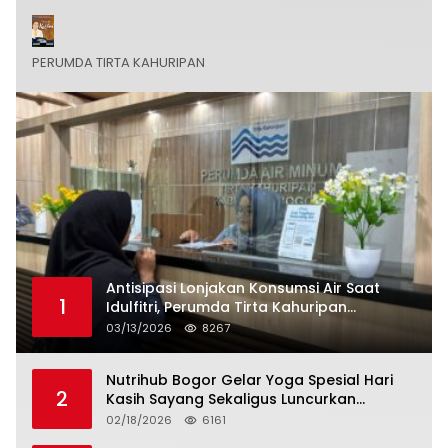
PERUMDA TIRTA KAHURIPAN
Antisipasi Lonjakan Konsumsi Air Saat
1
Idulfitri, Perumda Tirta Kahuripan
Berlakukan Status Siaga Lebaran
03/13/2026
8267
Nutrihub Bogor Gelar Yoga Spesial Hari
2
Kasih Sayang Sekaligus Luncurkan
Tropicana Slim Beras Porang Golden Ube
02/18/2026
6161