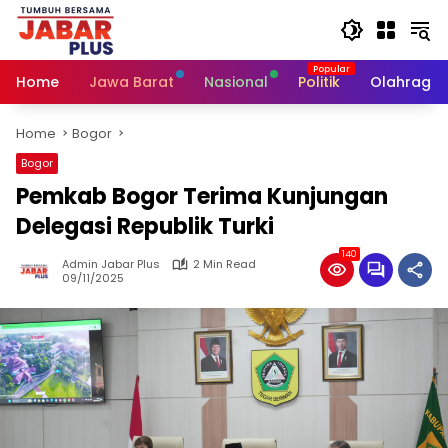
Skip
to
content
Home
Jawa Barat
Nasional
Politik
Olahraga
Home
Bogor
Bogor
Pemkab Bogor Terima Kunjungan
Delegasi Republik Turki
140
Admin Jabar Plus
2 Min Read
09/11/2025