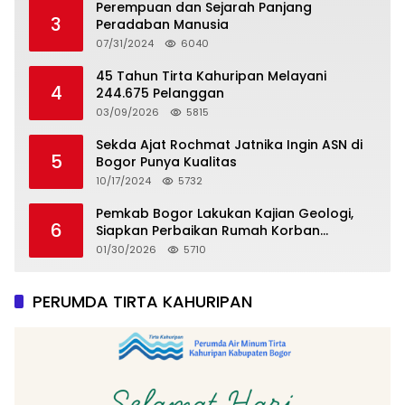
Perempuan dan Sejarah Panjang
3
Peradaban Manusia
07/31/2024
6040
45 Tahun Tirta Kahuripan Melayani
4
244.675 Pelanggan
03/09/2026
5815
Sekda Ajat Rochmat Jatnika Ingin ASN di
5
Bogor Punya Kualitas
10/17/2024
5732
Pemkab Bogor Lakukan Kajian Geologi,
6
Siapkan Perbaikan Rumah Korban
Pergeseran Tanah
01/30/2026
5710
PERUMDA TIRTA KAHURIPAN