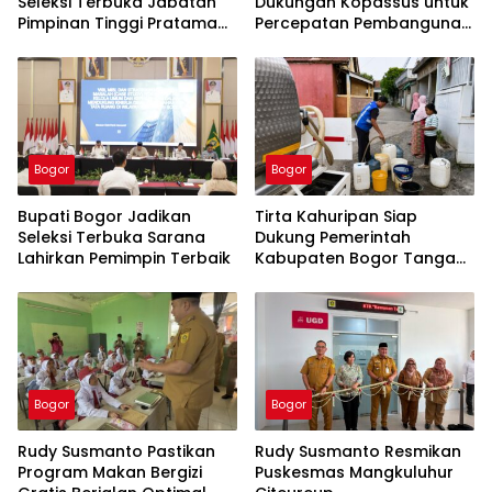
Seleksi Terbuka Jabatan
Dukungan Kopassus untuk
Pimpinan Tinggi Pratama
Percepatan Pembangunan
Tahun 2026
PSEL Galuga
Bogor
Bogor
Bupati Bogor Jadikan
Tirta Kahuripan Siap
Seleksi Terbuka Sarana
Dukung Pemerintah
Lahirkan Pemimpin Terbaik
Kabupaten Bogor Tangani
Dampak Kemarau
Bogor
Bogor
Rudy Susmanto Pastikan
Rudy Susmanto Resmikan
Program Makan Bergizi
Puskesmas Mangkuluhur