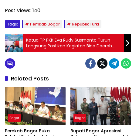
Post Views:
140
Tags:
Pemkab Bogor
Republik Turki
Ketua TP PKK Eva Rudy Susmanto Turun
Langsung Pastikan Kegiatan Bina Daerah
Berjalan Baik
Related Posts
Bogor
Bogor
Pemkab Bogor Buka
Bupati Bogor Apresiasi