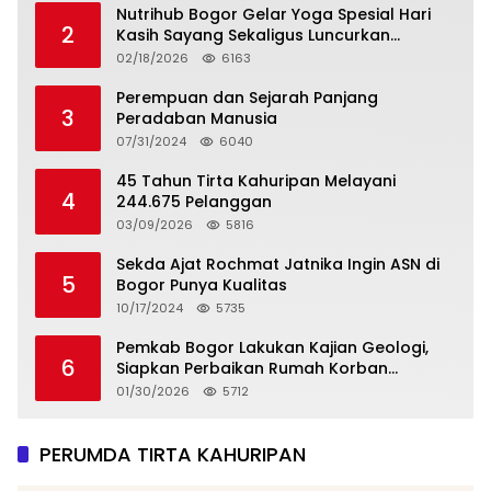
Nutrihub Bogor Gelar Yoga Spesial Hari
2
Kasih Sayang Sekaligus Luncurkan
Tropicana Slim Beras Porang Golden Ube
02/18/2026
6163
Perempuan dan Sejarah Panjang
3
Peradaban Manusia
07/31/2024
6040
45 Tahun Tirta Kahuripan Melayani
4
244.675 Pelanggan
03/09/2026
5816
Sekda Ajat Rochmat Jatnika Ingin ASN di
5
Bogor Punya Kualitas
10/17/2024
5735
Pemkab Bogor Lakukan Kajian Geologi,
6
Siapkan Perbaikan Rumah Korban
Pergeseran Tanah
01/30/2026
5712
PERUMDA TIRTA KAHURIPAN