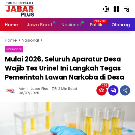
Skip
to
content
Home
Jawa Barat
Nasional
Politik
Olahraga
Home
Nasional
Nasional
Mulai 2026, Seluruh Aparatur Desa
Wajib Tes Urine! Ini Langkah Tegas
Pemerintah Lawan Narkoba di Desa
293
Admin Jabar Plus
2 Min Read
08/07/2025