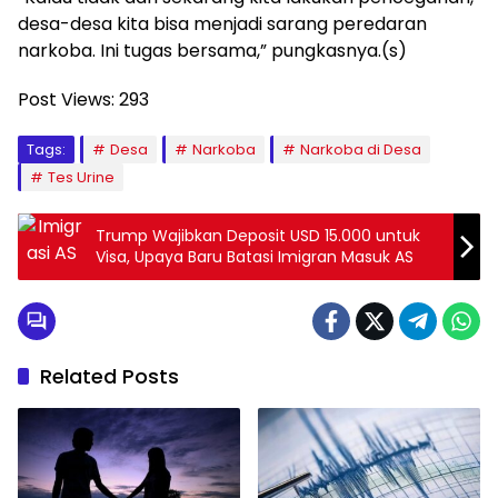
desa-desa kita bisa menjadi sarang peredaran
narkoba. Ini tugas bersama,” pungkasnya.(s)
Post Views:
293
Tags:
Desa
Narkoba
Narkoba di Desa
Tes Urine
Trump Wajibkan Deposit USD 15.000 untuk
Visa, Upaya Baru Batasi Imigran Masuk AS
Related Posts