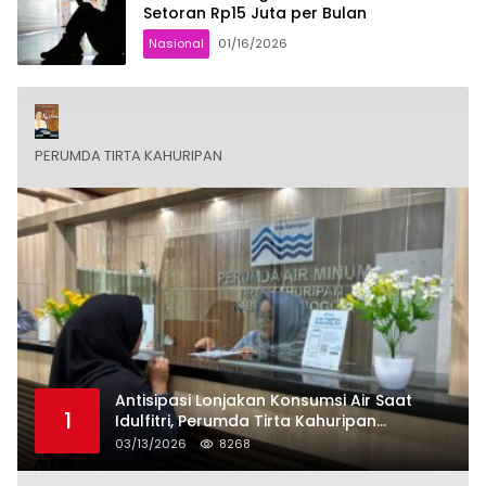
Setoran Rp15 Juta per Bulan
Nasional
01/16/2026
PERUMDA TIRTA KAHURIPAN
Antisipasi Lonjakan Konsumsi Air Saat
1
Idulfitri, Perumda Tirta Kahuripan
Berlakukan Status Siaga Lebaran
03/13/2026
8268