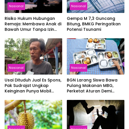
Nasional
Nasional
Risiko Hukum Hubungan
Gempa M 7,3 Guncang
Remaja: Membawa Anak di
Bitung, BMKG Peringatkan
Bawah Umur Tanpa Izin
Potensi Tsunami
Bisa Berujung Pidana
Nasional
Nasional
Usai Dituduh Jual Es Spons,
BGN Larang Siswa Bawa
Pak Sudrajat Ungkap
Pulang Makanan MBG,
Keinginan Punya Mobil
Perketat Aturan Demi
untuk Keluarga
Keamanan Pangan Anak