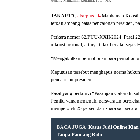
Gedung Mahkamah Konsitusi. Foto : MK
JAKARTA
,
jabarplus.id-
Mahkamah Konstitu
terkait ambang batas pencalonan presiden, pa
Perkara nomor 62/PUU-XXII/2024, Pasal 2
inkonstitusional, artinya tidak berlaku sej
“Mengabulkan permohonan para pemohon unt
Keputusan tersebut menghapus norma hukum
pencalonan presiden.
Pasal yang berbunyi “Pasangan Calon diusulka
Pemilu yang memenuhi persyaratan perolehan 
memperoleh 25 persen dari suara sah secara
BACA JUGA
Kasus Judi Online Kia
Tanpa Pandang Bulu