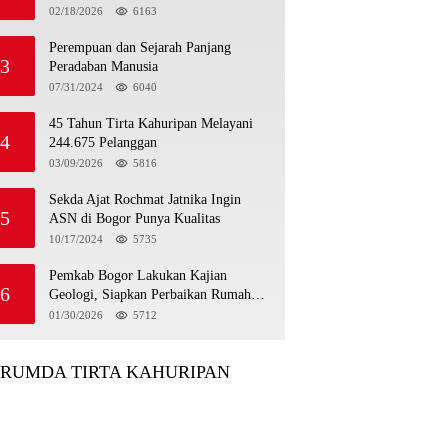
Luncurkan Tropicana Slim Beras
02/18/2026
6163
Porang Golden Ube
Perempuan dan Sejarah Panjang
3
Peradaban Manusia
07/31/2024
6040
45 Tahun Tirta Kahuripan Melayani
4
244.675 Pelanggan
03/09/2026
5816
Sekda Ajat Rochmat Jatnika Ingin
5
ASN di Bogor Punya Kualitas
10/17/2024
5735
Pemkab Bogor Lakukan Kajian
6
Geologi, Siapkan Perbaikan Rumah
Korban Pergeseran Tanah
01/30/2026
5712
ERUMDA TIRTA KAHURIPAN