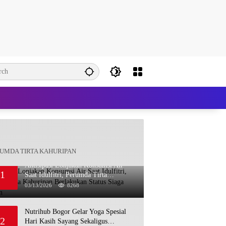
UMDA TIRTA KAHURIPAN
Antisipasi Lonjakan Konsumsi Air
1
Saat Idulfitri, Perumda Tirta
Kahuripan Berlakukan Status Siaga
03/13/2026
8268
Lebaran
Nutrihub Bogor Gelar Yoga Spesial
2
Hari Kasih Sayang Sekaligus