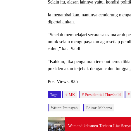
Selain itu, alasan lainnya yaitu, kondisi polit
Ia menambahkan, nantinya cenderung mengarah
dipertahankan.
“Setelah mempelajari secara saksama arah pe
untuk selalu mengupayakan agar setiap pemil
calon,” kata Saldi.
“Bahkan, jika pengaturan tersebut terus dibi
presiden akan terjebak dengan calon tunggal
Post Views:
825
Tags:
MK
Presidential Threshold
Writer: Pratasyah
Editor: Maherza
Wamendikdasmen Terharu Liat Senyu