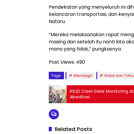
Pendekatan yang menyeluruh ini d
kelancaran transportasi, dan ken
Nataru.
“Mereka melaksanakan rapat mengi
masing dan setelah itu nanti kita
mana yang tidak,” pungkasnya.
Post Views:
490
Tags:
Mendagri
Natal dan Tahu
RSUD Ciawi Gelar Monitoring d
Akreditasi
Related Posts