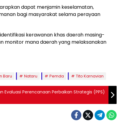
iharapkan dapat menjamin keselamatan,
yamanan bagi masyarakat selama perayaan
dentifikasi kerawanan khas daerah masing-
 akan monitor mana daerah yang melaksanakan
n Baru
Nataru
Pemda
Tito Karnavian
an Evaluasi Perencanaan Perbaikan Strategis (PPS)