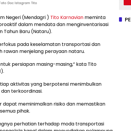
Foto :Doc Istagram Tito
m Negeri (Mendagri )
Tito Karnavian
meminta
P
proaktif dalam mendata dan menginventarisasi
n Tahun Baru (Nataru).
berfokus pada keselamatan transportasi dan
h rawan menjelang perayaan nataru.
ntuk persiapan masing-masing,” kata Tito
).
tiap aktivitas yang berpotensi menimbulkan
dan terkoordinasi.
ar dapat meminimalkan risiko dan memastikan
semua pihak.
tingnya perhatian terhadap moda transportasi
n pengelola kapal dalam menyediakan pelampung