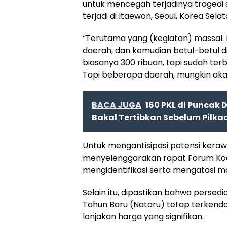
untuk mencegah terjadinya traged
terjadi di Itaewon, Seoul, Korea Sela
“Terutama yang (kegiatan) massal. Ma
daerah, dan kemudian betul-betul diat
biasanya 300 ribuan, tapi sudah ter
Tapi beberapa daerah, mungkin ak
BACA JUGA
160 PKL di Puncak
Bakal Tertibkan Sebelum Pilka
Untuk mengantisipasi potensi kera
menyelenggarakan rapat Forum Koo
mengidentifikasi serta mengatasi ma
Selain itu, dipastikan bahwa perse
Tahun Baru (Nataru) tetap terkendal
lonjakan harga yang signifikan.