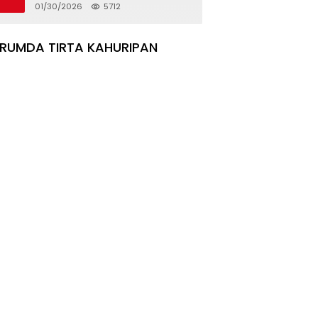
Rumah Korban Pergeseran
01/30/2026
5712
Tanah
ERUMDA TIRTA KAHURIPAN