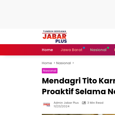
Skip
to
content
Home
Jawa Barat
Nasional
Home
Nasional
Nasional
Mendagri Tito Ka
Proaktif Selama 
Admin Jabar Plus
3 Min Read
11/23/2024