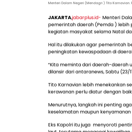
Menteri Dalam Negeri (Mendagri ) Tito Karnavian. 
JAKARTA
,
jabarplus.id-
Menteri Dala
pemerintah daerah (Pemda ) lebih 
kegiatan masyakat selama Natal da
Hal itu dilakukan agar pemerintah 
peningkatan kewaspadaan di daera
“Kita meminta dari daerah-daerah u
dilansir dari antaranews, Sabtu (23/11
Tito Karnavian lebih menekankan se
kerawanan perlu diatur dengan baik 
Menurutnya, langkah ini penting ag
keselamatan maupun kenyamanan 
Eks Kapolri itu juga menyoroti pen
laut, terutama mengenai kewajiba