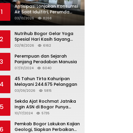
Antisipasi Lonjakan Konsumsi
1
Air Saat Idulfitri, Perumda
Tirta Kahuripan Berlakukan
03/13/2026
8268
Status Siaga Lebaran
Nutrihub Bogor Gelar Yoga
2
Spesial Hari Kasih Sayang
Sekaligus Luncurkan
02/18/2026
6162
Tropicana Slim Beras Porang
Golden Ube
Perempuan dan Sejarah
3
Panjang Peradaban Manusia
07/31/2024
6040
45 Tahun Tirta Kahuripan
4
Melayani 244.675 Pelanggan
03/09/2026
5815
Sekda Ajat Rochmat Jatnika
5
Ingin ASN di Bogor Punya
Kualitas
10/17/2024
5735
Pemkab Bogor Lakukan Kajian
6
Geologi, Siapkan Perbaikan