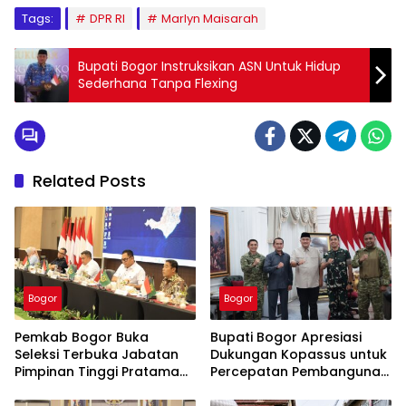
Tags:
DPR RI
Marlyn Maisarah
Bupati Bogor Instruksikan ASN Untuk Hidup
Sederhana Tanpa Flexing
Related Posts
Bogor
Bogor
Pemkab Bogor Buka
Bupati Bogor Apresiasi
Seleksi Terbuka Jabatan
Dukungan Kopassus untuk
Pimpinan Tinggi Pratama
Percepatan Pembangunan
Tahun 2026
PSEL Galuga