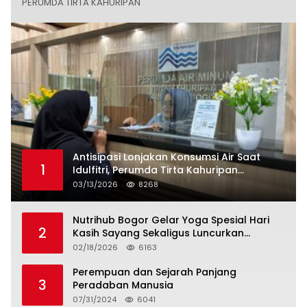
PERUMDA TIRTA KAHURIPAN
Antisipasi Lonjakan Konsumsi Air Saat
1
Idulfitri, Perumda Tirta Kahuripan
Berlakukan Status Siaga Lebaran
03/13/2026
8268
Nutrihub Bogor Gelar Yoga Spesial Hari
2
Kasih Sayang Sekaligus Luncurkan
Tropicana Slim Beras Porang Golden Ube
02/18/2026
6163
Perempuan dan Sejarah Panjang
3
Peradaban Manusia
07/31/2024
6041