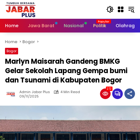
Skip
to
content
Home
Jawa Barat
Nasional
Politik
Olahraga
Home
Bogor
Bogor
Marlyn Maisarah Gandeng BMKG
Gelar Sekolah Lapang Gempa bumi
dan Tsunami di Kabupaten Bogor
272
Admin Jabar Plus
4 Min Read
09/11/2025