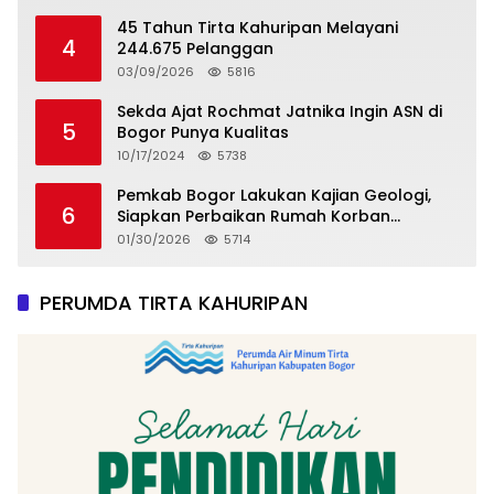
45 Tahun Tirta Kahuripan Melayani
4
244.675 Pelanggan
03/09/2026
5816
Sekda Ajat Rochmat Jatnika Ingin ASN di
5
Bogor Punya Kualitas
10/17/2024
5738
Pemkab Bogor Lakukan Kajian Geologi,
6
Siapkan Perbaikan Rumah Korban
Pergeseran Tanah
01/30/2026
5714
PERUMDA TIRTA KAHURIPAN