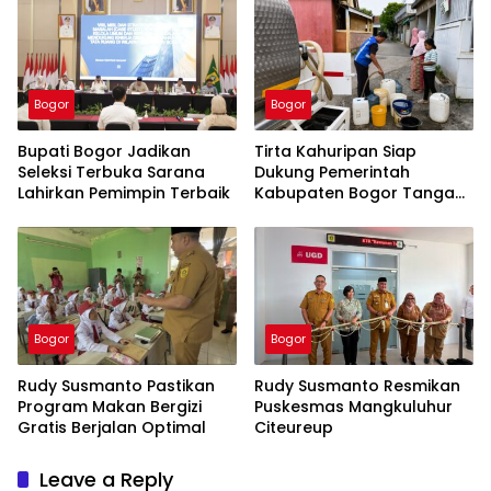
Bogor
Bogor
Bupati Bogor Jadikan
Tirta Kahuripan Siap
Seleksi Terbuka Sarana
Dukung Pemerintah
Lahirkan Pemimpin Terbaik
Kabupaten Bogor Tangani
Dampak Kemarau
Bogor
Bogor
Rudy Susmanto Pastikan
Rudy Susmanto Resmikan
Program Makan Bergizi
Puskesmas Mangkuluhur
Gratis Berjalan Optimal
Citeureup
Leave a Reply