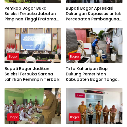
Pemkab Bogor Buka
Bupati Bogor Apresiasi
Seleksi Terbuka Jabatan
Dukungan Kopassus untuk
Pimpinan Tinggi Pratama
Percepatan Pembangunan
Tahun 2026
PSEL Galuga
Bogor
Bogor
Bupati Bogor Jadikan
Tirta Kahuripan Siap
Seleksi Terbuka Sarana
Dukung Pemerintah
Lahirkan Pemimpin Terbaik
Kabupaten Bogor Tangani
Dampak Kemarau
Bogor
Bogor