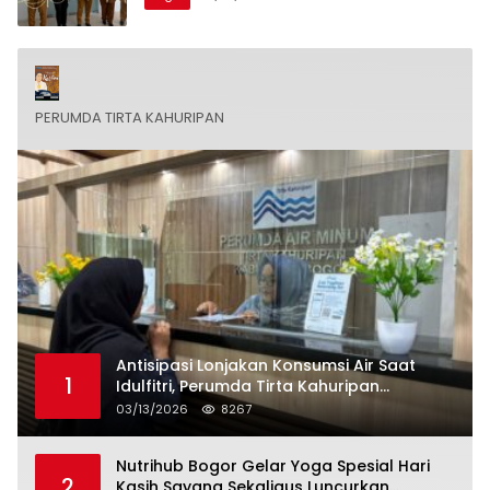
PERUMDA TIRTA KAHURIPAN
Antisipasi Lonjakan Konsumsi Air Saat
1
Idulfitri, Perumda Tirta Kahuripan
Berlakukan Status Siaga Lebaran
03/13/2026
8267
Nutrihub Bogor Gelar Yoga Spesial Hari
2
Kasih Sayang Sekaligus Luncurkan