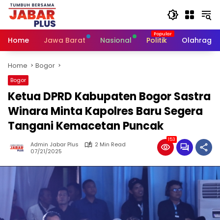
Skip
to
content
Home
Jawa Barat
Nasional
Politik
Olahraga
Home
Bogor
Bogor
Ketua DPRD Kabupaten Bogor Sastra
Winara Minta Kapolres Baru Segera
Tangani Kemacetan Puncak
153
Admin Jabar Plus
2 Min Read
07/21/2025