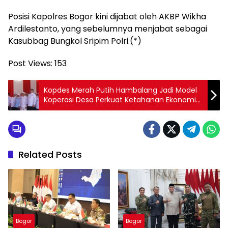
Posisi Kapolres Bogor kini dijabat oleh AKBP Wikha
Ardilestanto, yang sebelumnya menjabat sebagai
Kasubbag Bungkol Sripim Polri.(*)
Post Views:
153
Kopdes Merah Putih Hambalang Jadi Model
Koperasi Desa Perkuat Ketahanan Ekonomi
Lokal
Related Posts
Bogor
Bogor