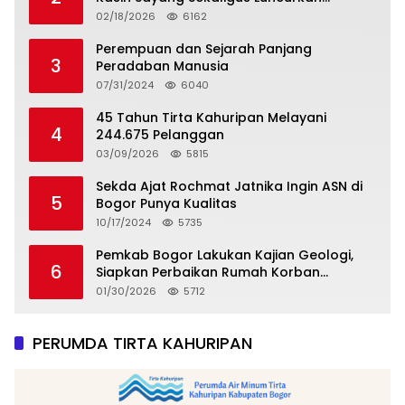
Tropicana Slim Beras Porang Golden Ube
02/18/2026
6162
Perempuan dan Sejarah Panjang
3
Peradaban Manusia
07/31/2024
6040
45 Tahun Tirta Kahuripan Melayani
4
244.675 Pelanggan
03/09/2026
5815
Sekda Ajat Rochmat Jatnika Ingin ASN di
5
Bogor Punya Kualitas
10/17/2024
5735
Pemkab Bogor Lakukan Kajian Geologi,
6
Siapkan Perbaikan Rumah Korban
Pergeseran Tanah
01/30/2026
5712
PERUMDA TIRTA KAHURIPAN