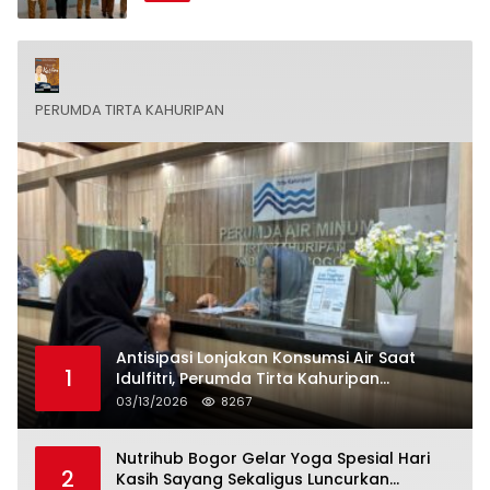
PERUMDA TIRTA KAHURIPAN
Antisipasi Lonjakan Konsumsi Air Saat
1
Idulfitri, Perumda Tirta Kahuripan
Berlakukan Status Siaga Lebaran
03/13/2026
8267
Nutrihub Bogor Gelar Yoga Spesial Hari
2
Kasih Sayang Sekaligus Luncurkan