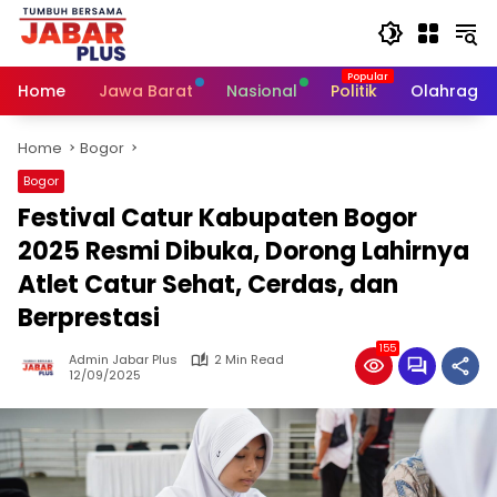
Skip
to
content
Home
Jawa Barat
Nasional
Politik
Olahraga
Home
Bogor
Bogor
Festival Catur Kabupaten Bogor
2025 Resmi Dibuka, Dorong Lahirnya
Atlet Catur Sehat, Cerdas, dan
Berprestasi
155
Admin Jabar Plus
2 Min Read
12/09/2025