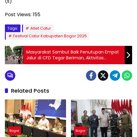
(s)
Post Views:
155
Tags:
Atlet Catur
Festival Catur Kabupaten Bogor 2025
Masyarakat Sambut Baik Penutupan Empat
Jalur di CFD Tegar Beriman, Aktivitas
Semakin Nyaman dan Aman
Related Posts
Bogor
Bogor