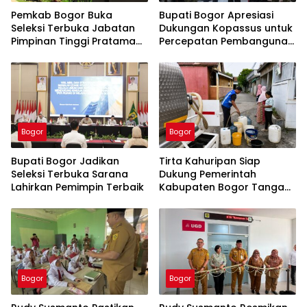
Pemkab Bogor Buka
Bupati Bogor Apresiasi
Seleksi Terbuka Jabatan
Dukungan Kopassus untuk
Pimpinan Tinggi Pratama
Percepatan Pembangunan
Tahun 2026
PSEL Galuga
Bogor
Bogor
Bupati Bogor Jadikan
Tirta Kahuripan Siap
Seleksi Terbuka Sarana
Dukung Pemerintah
Lahirkan Pemimpin Terbaik
Kabupaten Bogor Tangani
Dampak Kemarau
Bogor
Bogor