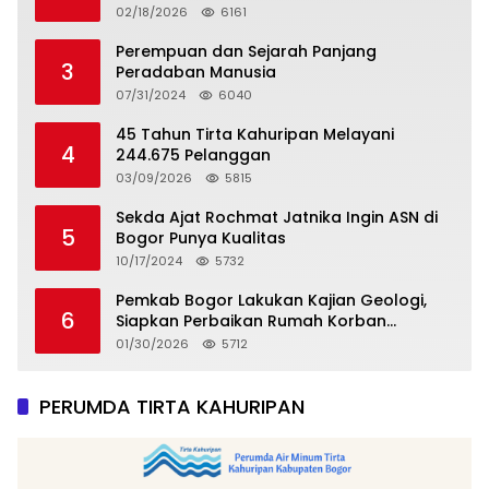
Tropicana Slim Beras Porang Golden Ube
02/18/2026
6161
Perempuan dan Sejarah Panjang
3
Peradaban Manusia
07/31/2024
6040
45 Tahun Tirta Kahuripan Melayani
4
244.675 Pelanggan
03/09/2026
5815
Sekda Ajat Rochmat Jatnika Ingin ASN di
5
Bogor Punya Kualitas
10/17/2024
5732
Pemkab Bogor Lakukan Kajian Geologi,
6
Siapkan Perbaikan Rumah Korban
Pergeseran Tanah
01/30/2026
5712
PERUMDA TIRTA KAHURIPAN