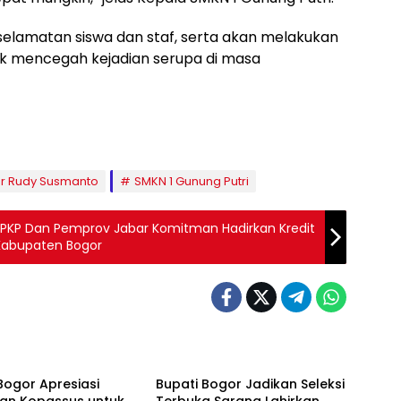
lamatan siswa dan staf, serta akan melakukan
uk mencegah kejadian serupa di masa
or Rudy Susmanto
SMKN 1 Gunung Putri
 PKP Dan Pemprov Jabar Komitman Hadirkan Kredit
Kabupaten Bogor
Bogor
Bogor Apresiasi
Bupati Bogor Jadikan Seleksi
an Kopassus untuk
Terbuka Sarana Lahirkan