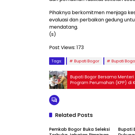
Pihaknya berkomitmen menjaga kese
evaluasi dan perbaikan gedung unt
mendatang.
(s)
Post Views:
173
Tags:
Bupati Bogor
Bupati Bog
Bupati Bogor Bersama Menteri
Program Perumahan (KPP) di 
Related Posts
Bogor
Bogor
Pemkab Bogor Buka Seleksi
Bupati 
Terbuka Jabatan Pimpinan
Dukung