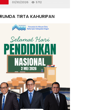
Rumah Korban Pergeseran
01/30/2026
5712
Tanah
ERUMDA TIRTA KAHURIPAN