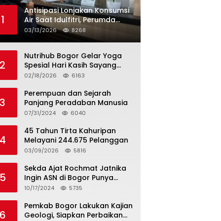
Antisipasi Lonjakan Konsumsi
1
Air Saat Idulfitri, Perumda
Tirta Kahuripan Berlakukan
03/13/2026
8268
Status Siaga Lebaran
Nutrihub Bogor Gelar Yoga
2
Spesial Hari Kasih Sayang
Sekaligus Luncurkan
02/18/2026
6163
Tropicana Slim Beras Porang
Golden Ube
Perempuan dan Sejarah
3
Panjang Peradaban Manusia
07/31/2024
6040
45 Tahun Tirta Kahuripan
4
Melayani 244.675 Pelanggan
03/09/2026
5816
Sekda Ajat Rochmat Jatnika
5
Ingin ASN di Bogor Punya
Kualitas
10/17/2024
5735
Pemkab Bogor Lakukan Kajian
6
Geologi, Siapkan Perbaikan