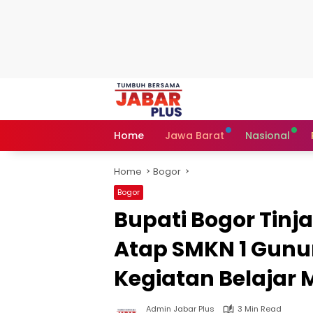
Skip
to
content
Home
Jawa Barat
Nasional
Home
Bogor
Bogor
Bupati Bogor Tinj
Atap SMKN 1 Gunun
Kegiatan Belajar
Admin Jabar Plus
3 Min Read