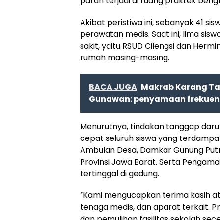
parah terjadi di ruang praktek bengk
Akibat peristiwa ini, sebanyak 41 
perawatan medis. Saat ini, lima si
sakit, yaitu RSUD Cilengsi dan Hermi
rumah masing-masing.
BACA JUGA
Makrab Karang Ta
Gunawan: penyamaan frekuens
Menurutnya, tindakan tanggap darur
cepat seluruh siswa yang terdampak.
Ambulan Desa, Damkar Gunung Putri,
Provinsi Jawa Barat. Serta Pengama
tertinggal di gedung.
“Kami mengucapkan terima kasih at
tenaga medis, dan aparat terkait. P
dan pemulihan fasilitas sekolah sec