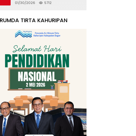
Rumah Korban Pergeseran
01/30/2026
5712
Tanah
ERUMDA TIRTA KAHURIPAN