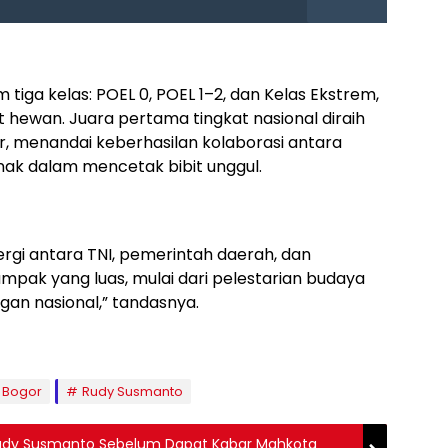
m tiga kelas: POEL 0, POEL 1–2, dan Kelas Ekstrem,
 hewan. Juara pertama tingkat nasional diraih
, menandai keberhasilan kolaborasi antara
ak dalam mencetak bibit unggul.
rgi antara TNI, pemerintah daerah, dan
pak yang luas, mulai dari pelestarian budaya
an nasional,” tandasnya.
 Bogor
Rudy Susmanto
udy Susmanto Sebelum Dapat Kabar Mahkota