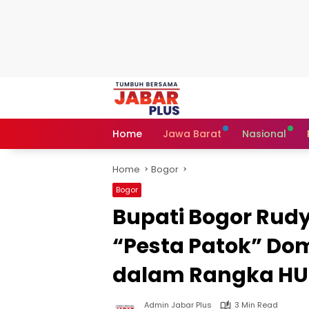
Skip
to
content
Home
Jawa Barat
Nasional
Home
Bogor
Bogor
Bupati Bogor Ru
“Pesta Patok” Do
dalam Rangka HUT
Admin Jabar Plus
3 Min Read