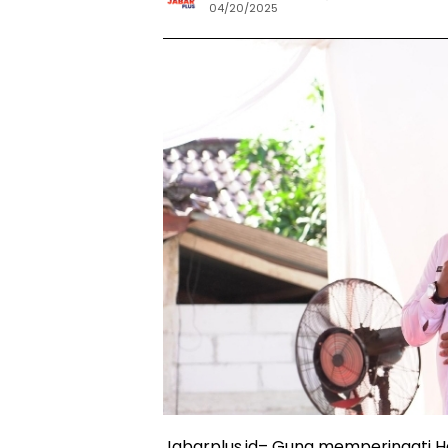
04/20/2025
Jabarplus.id– Guna memperingati H