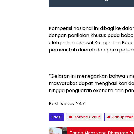
Kompetisi nasional ini dibagi ke dala
dengan penilaian khusus pada bobot
oleh peternak asal Kabupaten Bogor
pemerintah daerah dan para petern
“Gelaran ini menegaskan bahwa sine
masyarakat dapat menghasilkan dam
hingga penguatan ekonomi dan pang
Post Views:
247
Tags:
Domba Garut
Kabupaten
Tanda Alam yang Dirasakan R