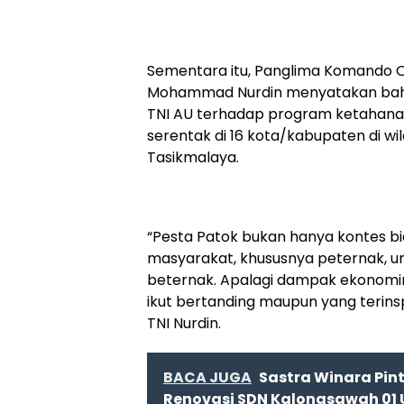
Sementara itu, Panglima Komando O
Mohammad Nurdin menyatakan bahw
TNI AU terhadap program ketahanan 
serentak di 16 kota/kabupaten di wi
Tasikmalaya.
“Pesta Patok bukan hanya kontes bia
masyarakat, khususnya peternak, u
beternak. Apalagi dampak ekonominy
ikut bertanding maupun yang terinsp
TNI Nurdin.
BACA JUGA
Sastra Winara Pin
Renovasi SDN Kalongsawah 01