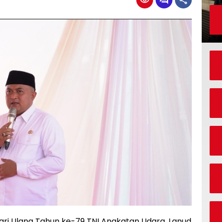
ari Ulang Tahun ke-79 TNI Angkatan Udara, Lanud