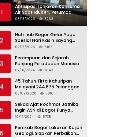
Antisipasi Lonjakan Konsumsi
1
Air Saat Idulfitri, Perumda
Tirta Kahuripan Berlakukan
03/13/2026
8268
Status Siaga Lebaran
Nutrihub Bogor Gelar Yoga
2
Spesial Hari Kasih Sayang
Sekaligus Luncurkan
02/18/2026
6163
Tropicana Slim Beras Porang
Golden Ube
Perempuan dan Sejarah
3
Panjang Peradaban Manusia
07/31/2024
6040
45 Tahun Tirta Kahuripan
4
Melayani 244.675 Pelanggan
03/09/2026
5816
Sekda Ajat Rochmat Jatnika
5
Ingin ASN di Bogor Punya
Kualitas
10/17/2024
5735
Pemkab Bogor Lakukan Kajian
6
Geologi, Siapkan Perbaikan