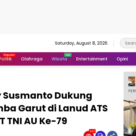
Saturday, August 8, 2026
Politik
Olahraga
Wisata
Entertainment
Opini
PER
dy Susmanto Dukung
mba Garut di Lanud ATS
 TNI AU Ke-79
247