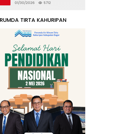
Rumah Korban Pergeseran
01/30/2026
5712
Tanah
ERUMDA TIRTA KAHURIPAN