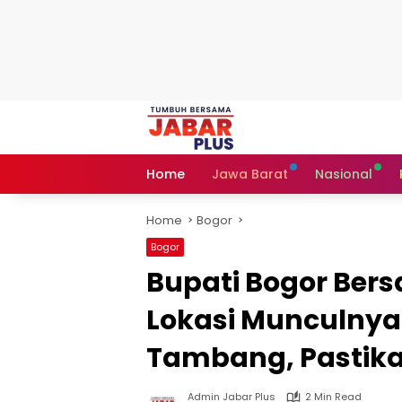
Skip
to
content
Home
Jawa Barat
Nasional
Home
Bogor
Bogor
Bupati Bogor Ber
Lokasi Munculnya 
Tambang, Pastika
Admin Jabar Plus
2 Min Read