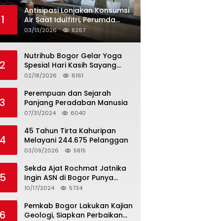
Antisipasi Lonjakan Konsumsi
1
Air Saat Idulfitri, Perumda
Tirta Kahuripan Berlakukan
03/13/2026
8267
Status Siaga Lebaran
Nutrihub Bogor Gelar Yoga
2
Spesial Hari Kasih Sayang
Sekaligus Luncurkan
02/18/2026
6161
Tropicana Slim Beras Porang
Golden Ube
Perempuan dan Sejarah
3
Panjang Peradaban Manusia
07/31/2024
6040
45 Tahun Tirta Kahuripan
4
Melayani 244.675 Pelanggan
03/09/2026
5815
Sekda Ajat Rochmat Jatnika
5
Ingin ASN di Bogor Punya
Kualitas
10/17/2024
5734
Pemkab Bogor Lakukan Kajian
6
Geologi, Siapkan Perbaikan