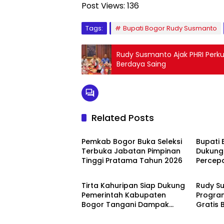
Post Views:
136
Tags:
Bupati Bogor Rudy Susmanto
Rudy Susmanto Ajak PHRI Perku
Berdaya Saing
Related Posts
Bogor
Bogor
Pemkab Bogor Buka Seleksi
Bupati 
Terbuka Jabatan Pimpinan
Dukung
Tinggi Pratama Tahun 2026
Percep
Bogor
Bogor
PSEL G
Tirta Kahuripan Siap Dukung
Rudy S
Pemerintah Kabupaten
Progra
Bogor Tangani Dampak
Gratis 
Kemarau