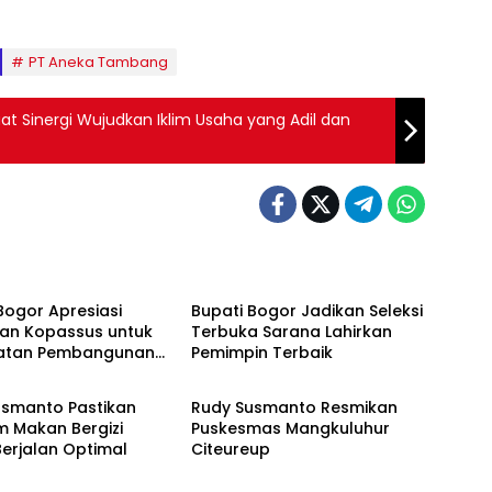
PT Aneka Tambang
at Sinergi Wujudkan Iklim Usaha yang Adil dan
Bogor
Bogor Apresiasi
Bupati Bogor Jadikan Seleksi
an Kopassus untuk
Terbuka Sarana Lahirkan
atan Pembangunan
Pemimpin Terbaik
Bogor
aluga
usmanto Pastikan
Rudy Susmanto Resmikan
m Makan Bergizi
Puskesmas Mangkuluhur
Berjalan Optimal
Citeureup