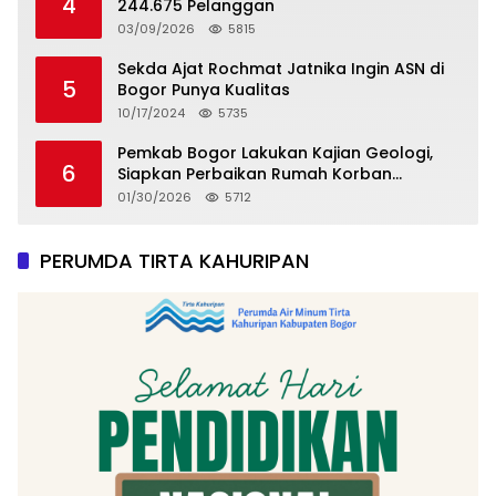
4
244.675 Pelanggan
03/09/2026
5815
Sekda Ajat Rochmat Jatnika Ingin ASN di
5
Bogor Punya Kualitas
10/17/2024
5735
Pemkab Bogor Lakukan Kajian Geologi,
6
Siapkan Perbaikan Rumah Korban
Pergeseran Tanah
01/30/2026
5712
PERUMDA TIRTA KAHURIPAN