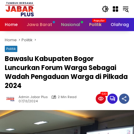
Skip
to
content
Home
Jawa Barat
Nasional
Politik
Olahraga
Home
Politik
Politik
Bawaslu Kabupaten Bogor
Luncurkan Forum Warga Sebagai
Wadah Pengaduan Warga di Pilkada
2024
530
Admin Jabar Plus
2 Min Read
07/13/2024