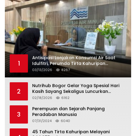
Antisipasi Lonjakan Konsumsi Air Saat
1
Idulfitri, Perumda Tirta Kahuripan
Berlakukan Status Siaga Lebaran
03/13/2026
8267
Nutrihub Bogor Gelar Yoga Spesial Hari
2
Kasih Sayang Sekaligus Luncurkan
Tropicana Slim Beras Porang Golden Ube
02/18/2026
6162
Perempuan dan Sejarah Panjang
3
Peradaban Manusia
07/31/2024
6040
45 Tahun Tirta Kahuripan Melayani