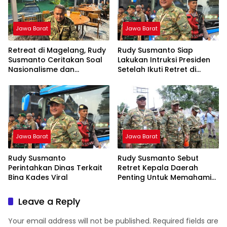
Jawa Barat
Jawa Barat
Retreat di Magelang, Rudy
Rudy Susmanto Siap
Susmanto Ceritakan Soal
Lakukan Intruksi Presiden
Nasionalisme dan
Setelah Ikuti Retret di
Patriotisme
Magelang
Jawa Barat
Jawa Barat
Rudy Susmanto
Rudy Susmanto Sebut
Perintahkan Dinas Terkait
Retret Kepala Daerah
Bina Kades Viral
Penting Untuk Memahami
Kebijakan Strategis
Pemerintah Pusat
Leave a Reply
Your email address will not be published.
Required fields are