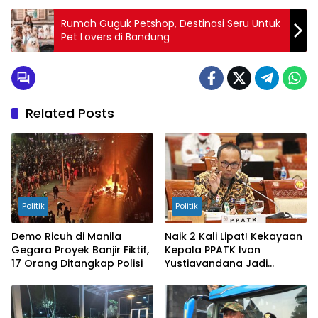
Rumah Guguk Petshop, Destinasi Seru Untuk
Pet Lovers di Bandung
Related Posts
Politik
Politik
Demo Ricuh di Manila
Naik 2 Kali Lipat! Kekayaan
Gegara Proyek Banjir Fiktif,
Kepala PPATK Ivan
17 Orang Ditangkap Polisi
Yustiavandana Jadi
Sorotan Usai Blokir 140
Ribu Rekening