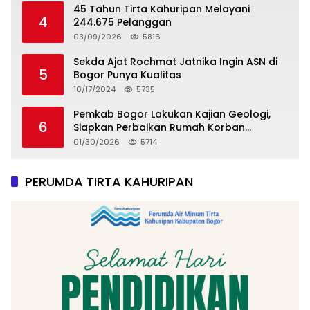
45 Tahun Tirta Kahuripan Melayani
4
244.675 Pelanggan
03/09/2026
5816
Sekda Ajat Rochmat Jatnika Ingin ASN di
5
Bogor Punya Kualitas
10/17/2024
5735
Pemkab Bogor Lakukan Kajian Geologi,
6
Siapkan Perbaikan Rumah Korban
Pergeseran Tanah
01/30/2026
5714
PERUMDA TIRTA KAHURIPAN