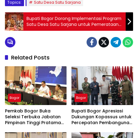
Topics:
Satu Desa Satu Sarjana
Bupati Bogor Dorong Implementasi Program
Satu Desa Satu Sarjana untuk Pemerataan
Pendidikan
Related Posts
Bogor
Bogor
Pemkab Bogor Buka
Bupati Bogor Apresiasi
Seleksi Terbuka Jabatan
Dukungan Kopassus untuk
Pimpinan Tinggi Pratama
Percepatan Pembangunan
Tahun 2026
PSEL Galuga