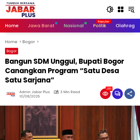
Skip
to
content
Home
Jawa Barat
Nasional
Politik
Olahraga
Home
Bogor
Bogor
Bangun SDM Unggul, Bupati Bogor
Canangkan Program “Satu Desa
Satu Sarjana”
285
Admin Jabar Plus
3 Min Read
10/08/2025