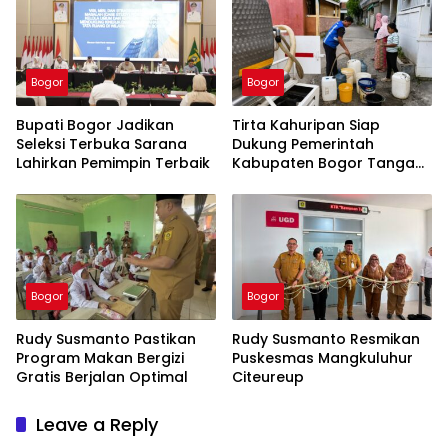
Bogor
Bogor
Bupati Bogor Jadikan
Tirta Kahuripan Siap
Seleksi Terbuka Sarana
Dukung Pemerintah
Lahirkan Pemimpin Terbaik
Kabupaten Bogor Tangani
Dampak Kemarau
Bogor
Bogor
Rudy Susmanto Pastikan
Rudy Susmanto Resmikan
Program Makan Bergizi
Puskesmas Mangkuluhur
Gratis Berjalan Optimal
Citeureup
Leave a Reply