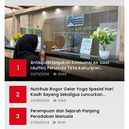
Antisipasi Lonjakan Konsumsi Air Saat
1
Idulfitri, Perumda Tirta Kahuripan
Berlakukan Status Siaga Lebaran
03/13/2026
8268
Nutrihub Bogor Gelar Yoga Spesial Hari
2
Kasih Sayang Sekaligus Luncurkan
Tropicana Slim Beras Porang Golden Ube
02/18/2026
6163
Perempuan dan Sejarah Panjang
3
Peradaban Manusia
07/31/2024
6041