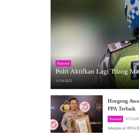
Nasional
Polri Aktifkan Lagi Tilang M
11/14/2025
Hoegeng Awar
PPA Terbaik
Nasional
07/13/2
Jabarplus.id, BOG