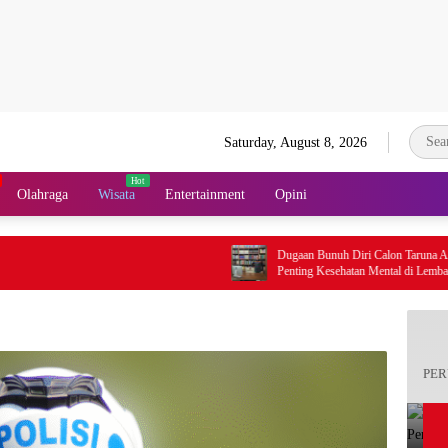
Saturday, August 8, 2026
Olahraga
Wisata
Entertainment
Opini
Dugaan Bunuh Diri Calon Taruna Akpol Jadi 
Penting Kesehatan Mental di Lembaga Pendid
Berbasis Disiplin
PER