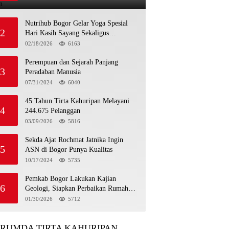
Lebaran
Nutrihub Bogor Gelar Yoga Spesial
2
Hari Kasih Sayang Sekaligus
Luncurkan Tropicana Slim Beras
02/18/2026
6163
Porang Golden Ube
Perempuan dan Sejarah Panjang
3
Peradaban Manusia
07/31/2024
6040
45 Tahun Tirta Kahuripan Melayani
4
244.675 Pelanggan
03/09/2026
5816
Sekda Ajat Rochmat Jatnika Ingin
5
ASN di Bogor Punya Kualitas
10/17/2024
5735
Pemkab Bogor Lakukan Kajian
6
Geologi, Siapkan Perbaikan Rumah
Korban Pergeseran Tanah
01/30/2026
5712
ERUMDA TIRTA KAHURIPAN