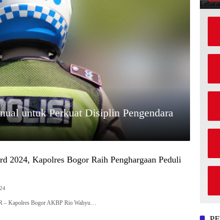
anual untuk Perkuat Disiplin Pengendara
d 2024, Kapolres Bogor Raih Penghargaan Peduli
024
OR – Kapolres Bogor AKBP Rio Wahyu…
P